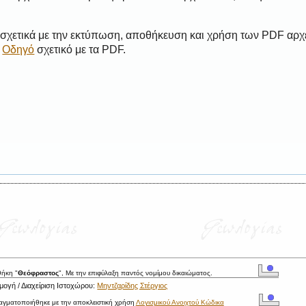
 σχετικά με την εκτύπωση, αποθήκευση και χρήση των PDF αρχ
ο
Οδηγό
σχετικό με τα PDF.
θήκη "
Θεόφραστος
", Με την επιφύλαξη παντός νομίμου δικαιώματος.
ογή / Διαχείριση Ιστοχώρου:
Μηντζαρίδης Στέργιος
ραγματοποιήθηκε με την αποκλειστική χρήση
Λογισμικού Ανοιχτού Κώδικα