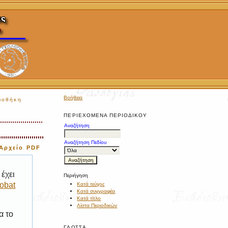
Βοήθεια
ιοθήκη
ΠΕΡΙΕΧΌΜΕΝΑ ΠΕΡΙΟΔΙΚΟΎ
Αναζήτηση
Αναζήτηση Πεδίου
Αρχείο PDF
έχει
Περιήγηση
obat
Κατά τεύχος
Κατά συγγραφέα
Κατά τίτλο
Λίστα Περιοδικών
α το
ΓΛΏΣΣΑ