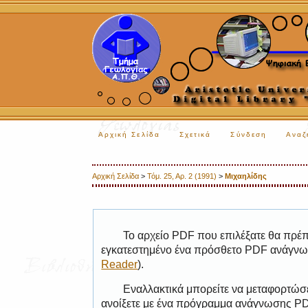
Αρχική Σελίδα
Σχετικά
Σύνδεση
Αναζ
Αρχική Σελίδα
>
Τόμ. 25, Αρ. 2 (1991)
>
Μιχαηλίδης
Το αρχείο PDF που επιλέξατε θα πρέπε
εγκατεστημένο ένα πρόσθετο PDF ανάγνωσ
Reader
).
Εναλλακτικά μπορείτε να μεταφορτώσε
ανοίξετε με ένα πρόγραμμα ανάγνωσης PDF