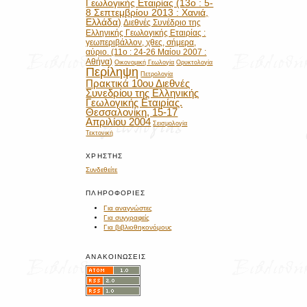
Γεωλογικής Εταιρίας (13ο : 5-
8 Σεπτεμβρίου 2013 : Χανιά,
Ελλάδα)
Διεθνές Συνέδριο της
Ελληνικής Γεωλογικής Εταιρίας :
γεωπεριβάλλον, χθες, σήμερα,
αύριο. (11ο : 24-26 Μαίου 2007 :
Αθήνα)
Οικονομική Γεωλογία
Ορυκτολογία
Περίληψη
Πετρολογία
Πρακτικά 10ου Διεθνές
Συνεδρίου της Ελληνικής
Γεωλογικής Εταιρίας.
Θεσσαλονίκη, 15-17
Απριλίου 2004
Σεισμολογία
Τεκτονική
ΧΡΉΣΤΗΣ
Συνδεθείτε
ΠΛΗΡΟΦΟΡΊΕΣ
Για αναγνώστες
Για συγγραφείς
Για βιβλιοθηκονόμους
ΑΝΑΚΟΙΝΏΣΕΙΣ