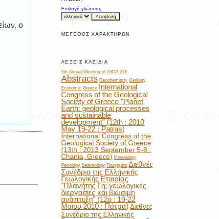
Επιλογή γλώσσας
είων, ο
ΜΈΓΕΘΟΣ ΧΑΡΑΚΤΉΡΩΝ
ΛΈΞΕΙΣ ΚΛΕΙΔΙΆ
5th Annual Meeting of IGCP 276
Abstracts
Geochemistry
Geology,
International
Economic
Greece
Congress of the Geological
Society of Greece "Planet
Earth: geological processes
and sustainable
development" (12th : 2010
May 19-22 : Patras)
International Congress of the
Geological Society of Greece
(13th : 2013 September 5-8 :
Chania, Greece)
Mineralogy
Διεθνές
Petrology
Seismology
Γεωχημεία
Συνέδριο της Ελληνικής
Γεωλογικής Εταιρίας
"Πλανήτης Γη: γεωλογικές
διεργασίες και βιώσιμη
ανάπτυξη" (12ο : 19-22
Μαϊου 2010 : Πάτρα)
Διεθνές
Συνέδριο της Ελληνικής