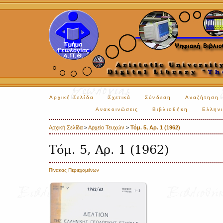
Αρχική Σελίδα
Σχετικά
Σύνδεση
Αναζήτηση
Ανακοινώσεις
Βιβλιοθήκη
Ελληνι
Αρχική Σελίδα
>
Αρχείο Τευχών
>
Τόμ. 5, Αρ. 1 (1962)
Τόμ. 5, Αρ. 1 (1962)
Πίνακας Περιεχομένων