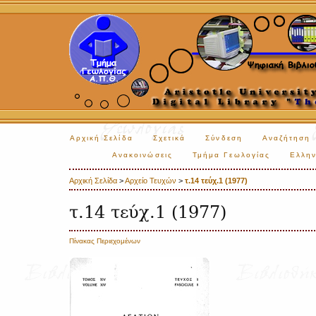
Αρχική Σελίδα
Σχετικά
Σύνδεση
Αναζήτηση
Ανακοινώσεις
Τμήμα Γεωλογίας
Ελλην
Αρχική Σελίδα
>
Αρχείο Τευχών
>
τ.14 τεύχ.1 (1977)
τ.14 τεύχ.1 (1977)
Πίνακας Περιεχομένων