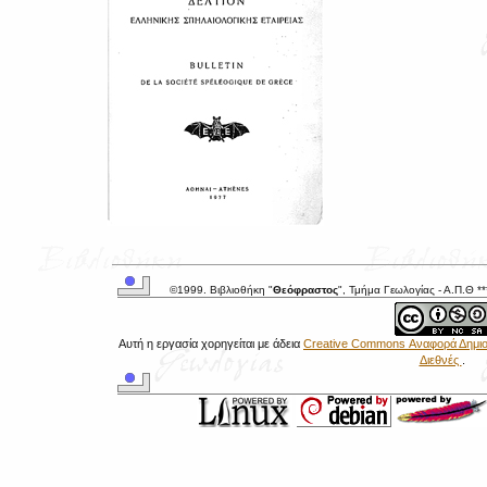
©1999. Βιβλιοθήκη "
Θεόφραστος
", Τμήμα Γεωλογίας - Α.Π.Θ *
Αυτή η εργασία χορηγείται με άδεια
Creative Commons Αναφορά Δημιου
Διεθνές
.