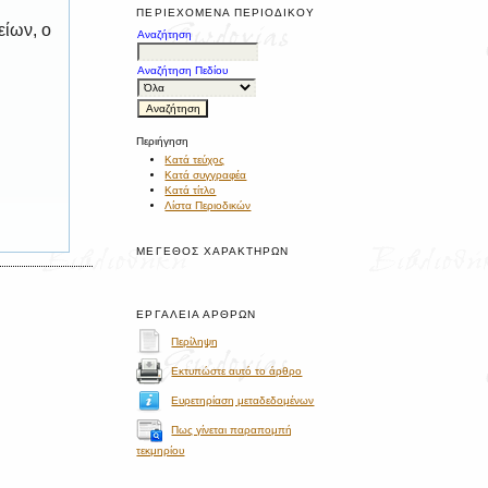
ΠΕΡΙΕΧΌΜΕΝΑ ΠΕΡΙΟΔΙΚΟΎ
είων, ο
Αναζήτηση
Αναζήτηση Πεδίου
Περιήγηση
Κατά τεύχος
Κατά συγγραφέα
Κατά τίτλο
Λίστα Περιοδικών
ΜΈΓΕΘΟΣ ΧΑΡΑΚΤΉΡΩΝ
ΕΡΓΑΛΕΊΑ ΆΡΘΡΩΝ
Περίληψη
Εκτυπώστε αυτό το άρθρο
Ευρετηρίαση μεταδεδομένων
Πως γίνεται παραπομπή
τεκμηρίου