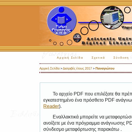
Αρχική Σελίδα
Σχετικά
Σύνδεση
Αρχική Σελίδα
>
Διατριβές έτους 2017
>
Παναγιώτου
Το αρχείο PDF που επιλέξατε θα πρέπε
εγκατεστημένο ένα πρόσθετο PDF ανάγνωσ
Reader
).
Εναλλακτικά μπορείτε να μεταφορτώσε
ανοίξετε με ένα πρόγραμμα ανάγνωσης PDF
σύνδεσμο μεταφόρτωσης παρακάτω .