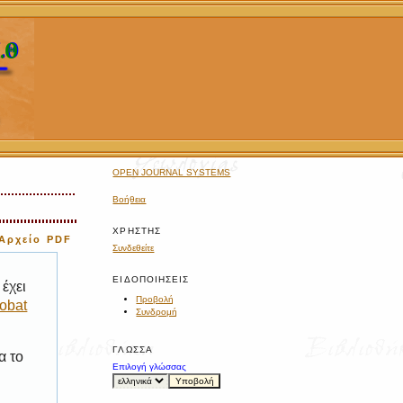
OPEN JOURNAL SYSTEMS
Βοήθεια
ΧΡΉΣΤΗΣ
Αρχείο PDF
Συνδεθείτε
ΕΙΔΟΠΟΙΉΣΕΙΣ
έχει
Προβολή
obat
Συνδρομή
ΓΛΏΣΣΑ
α το
Επιλογή γλώσσας