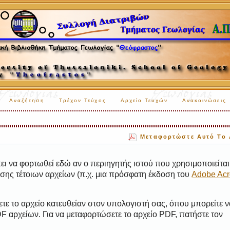
Αναζήτηση
Τρέχον Τεύχος
Αρχείο Τευχών
Ανακοινώσεις
Μεταφορτώστε Αυτό Το 
ι να φορτωθεί εδώ αν ο περιηγητής ιστού που χρησιμοποιείται 
ης τέτοιων αρχείων (π.χ. μια πρόσφατη έκδοση του
Adobe Acr
τε το αρχείο κατευθείαν στον υπολογιστή σας, όπου μπορείτε ν
 αρχείων. Για να μεταφορτώσετε το αρχείο PDF, πατήστε τον