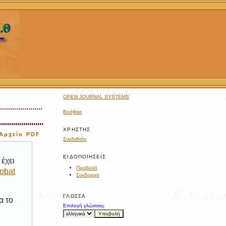
OPEN JOURNAL SYSTEMS
Βοήθεια
ΧΡΉΣΤΗΣ
Αρχείο PDF
Συνδεθείτε
ΕΙΔΟΠΟΙΉΣΕΙΣ
έχει
Προβολή
obat
Συνδρομή
ΓΛΏΣΣΑ
α το
Επιλογή γλώσσας