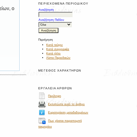
ΠΕΡΙΕΧΌΜΕΝΑ ΠΕΡΙΟΔΙΚΟΎ
είων, ο
Αναζήτηση
Αναζήτηση Πεδίου
Περιήγηση
Κατά τεύχος
Κατά συγγραφέα
Κατά τίτλο
Λίστα Περιοδικών
ΜΈΓΕΘΟΣ ΧΑΡΑΚΤΉΡΩΝ
ΕΡΓΑΛΕΊΑ ΆΡΘΡΩΝ
Περίληψη
Εκτυπώστε αυτό το άρθρο
Ευρετηρίαση μεταδεδομένων
Πως γίνεται παραπομπή
τεκμηρίου