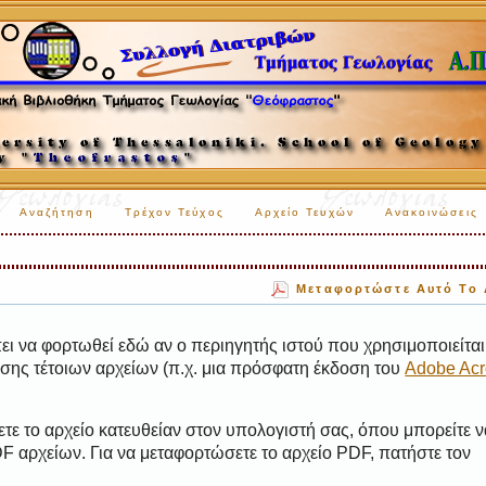
Αναζήτηση
Τρέχον Τεύχος
Αρχείο Τευχών
Ανακοινώσεις
Μεταφορτώστε Αυτό Το 
ι να φορτωθεί εδώ αν ο περιηγητής ιστού που χρησιμοποιείται 
ης τέτοιων αρχείων (π.χ. μια πρόσφατη έκδοση του
Adobe Acr
τε το αρχείο κατευθείαν στον υπολογιστή σας, όπου μπορείτε ν
 αρχείων. Για να μεταφορτώσετε το αρχείο PDF, πατήστε τον