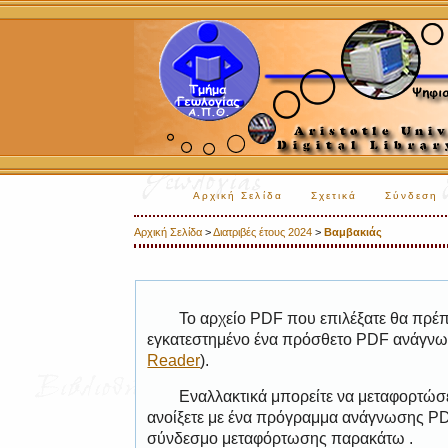
Αρχική Σελίδα
Σχετικά
Σύνδεση
Αρχική Σελίδα
>
Διατριβές έτους 2024
>
Βαμβακιάς
Το αρχείο PDF που επιλέξατε θα πρέπε
εγκατεστημένο ένα πρόσθετο PDF ανάγνωσ
Reader
).
Εναλλακτικά μπορείτε να μεταφορτώσε
ανοίξετε με ένα πρόγραμμα ανάγνωσης PDF
σύνδεσμο μεταφόρτωσης παρακάτω .