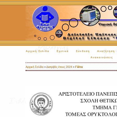
Αρχική Σελίδα
Σχετικά
Σύνδεση
Αναζήτηση
Ανακοινώσεις
Αρχική Σελίδα
>
Διατριβές έτους 2024
>
Γάϊτα