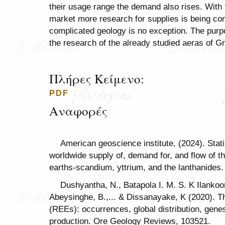
their usage range the demand also rises. With 
market more research for supplies is being co
complicated geology is no exception. The purpo
the research of the already studied aeras of G
Πλήρες Κείμενο:
PDF
Αναφορές
American geoscience institute, (2024). Stati
worldwide supply of, demand for, and flow of t
earths-scandium, yttrium, and the lanthanides.
Dushyantha, N., Batapola I. M. S. K Ilankoon
Abeysinghe, B.,... & Dissanayake, K (2020). Th
(REEs): occurrences, global distribution, gene
production. Ore Geology Reviews, 103521.