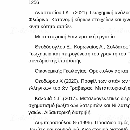
1256
Αναστασίου Ι.Κ., (2021). Γεωχημική ανάλυσ
Φλώρινα. Κατανομή κύριων στοιχείων και ιχν
κινητικότητα αυτών.
Μεταπτυχιακή διπλωματική εργασία.
Θεοδόσογλου Ε., Κορωναίος Α., Σολδάτος Τ
Γεωχημεία και πετρογένεση του γρανίτη του 
συνέδριο της επιτροπής
Οικονομικής Γεωλογίας, Ορυκτολογίας και 
Θεοδώρου Χ (2020). Προφίλ των σπάνιων 
ελληνικών τυριών Γραβιέρας. Μεταπτυχιακή 
Καλαθά Σ.Π.(2017). Μεταλλογενετικές διερ
σχηματισμό βωξιτικών λατεριτών και Ni-λατ
γαιών. Διδακτορική διατριβή.
Λυμπεροπούλου Θ (1996). Προσδιορισμός
βωξίτες και ερυθρά ιλύ. Διδακτορική διατριβή.