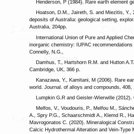
Henderson, P (1984). Rare earth element g
Hoatson, D.M., Jaireth, S. and Miezitis, Y.,
deposits of Australia: geological setting, expl
Australia, 204pp.
International Union of Pure and Applied Ch
inorganic chemistry: IUPAC recommendations 2
Connelly, N.G.,
Damhus, T., Hartshorn R.M. and Hutton A.T.
Cambridge, UK, 366 p.
Kanazawa, Y., Kamitani, M (2006). Rare ear
world. Journal. of alloys and compounds, 408,
Lumpkin G.R and Geisler-Wierwille (2012).
Melfos, V., Voudouris, P., Melfou M., Sánch
A., Spry P.G., Schaarschmidt A., Klemd R., Ha
Mavrogonatos C. (2020). Mineralogical Constra
Calcic Hydrothermal Alteration and Vein-Type M