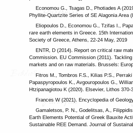
Economou G., Tsagas D., Photiades A (2019
Phyllite-Quartzite Series of SE Alagonia Area
Eliopoulos D., Economou G., Tzifas I., Papa
rare earth elements in Greece. 15th Internatio
Society of Greece, Athens, 22-24 May, 2019
ENTR, D (2014). Report on critical raw mat
Commission. EU Commission (2011). Tackling 
markets and on raw materials. Brussels: Eur
Fitros M., Tombros F.S., Kilias P.S., Perraki
Papaspyropoulos K., Avgouropoulos G., Willia
Htzipanagiotou K (2020). Elsevier, Lithos 370-
Frances W (2021). Encyclopedia of Geology
Gamaletsos, P. N., Godelitsas, A., Filippidi
Earth Elements Potential of Greek Bauxite Acti
Sustainable REE Demand. Journal of Sustainab