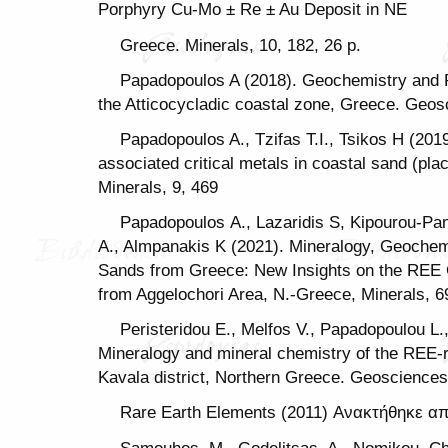
Porphyry Cu-Mo ± Re ± Au Deposit in NE
Greece. Minerals, 10, 182, 26 p.
Papadopoulos A (2018). Geochemistry and 
the Atticocycladic coastal zone, Greece. Geos
Papadopoulos A., Tzifas T.I., Tsikos H (201
associated critical metals in coastal sand (pla
Minerals, 9, 469
Papadopoulos Α., Lazaridis S, Kipourou-Pan
A., Almpanakis K (2021). Mineralogy, Geochem
Sands from Greece: New Insights on the REE 
from Aggelochori Area, N.-Greece, Minerals, 6
Peristeridou E., Melfos V., Papadopoulou L.,
Mineralogy and mineral chemistry of the REE-r
Kavala district, Northern Greece. Geosciences,
Rare Earth Elements (2011) Ανακτήθηκε 
Samouhos, M., Godelitsas, A., Nomikou, Chr.