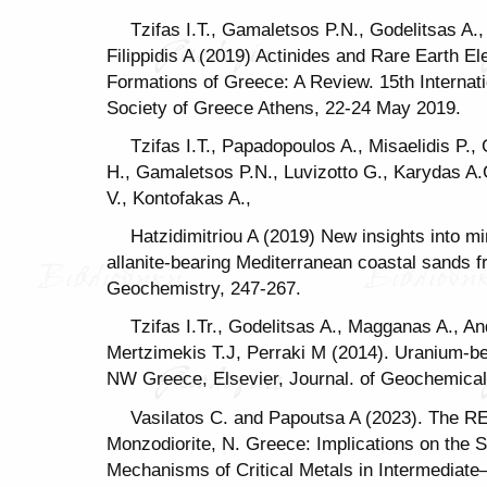
Tzifas I.T., Gamaletsos P.N., Godelitsas A.,
Filippidis A (2019) Actinides and Rare Earth 
Formations of Greece: A Review. 15th Internat
Society of Greece Athens, 22-24 May 2019.
Tzifas I.T., Papadopoulos A., Misaelidis P., 
H., Gamaletsos P.N., Luvizotto G., Karydas A.G.
V., Kontofakas A.,
Hatzidimitriou A (2019) New insights into m
allanite-bearing Mediterranean coastal sands 
Geochemistry, 247-267.
Tzifas I.Tr., Godelitsas A., Magganas A., An
Mertzimekis T.J, Perraki M (2014). Uranium-be
NW Greece, Elsevier, Journal. of Geochemical 
Vasilatos C. and Papoutsa A (2023). The R
Monzodiorite, N. Greece: Implications on the 
Mechanisms of Critical Metals in Intermediate