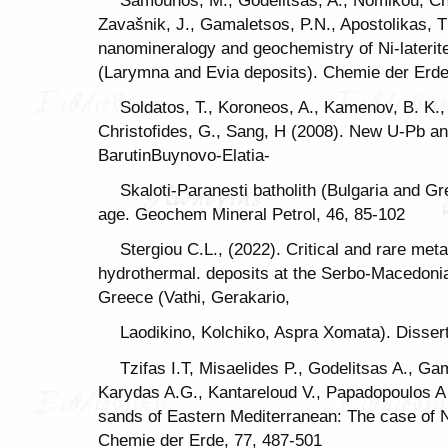
Zavašnik, J., Gamaletsos, P.N., Apostolikas, T
nanomineralogy and geochemistry of Ni-laterit
(Larymna and Evia deposits). Chemie der Erde
Soldatos, T., Koroneos, A., Kamenov, B. K.,
Christofides, G., Sang, H (2008). New U-Pb an
BarutinBuynovo-Elatia-
Skaloti-Paranesti batholith (Bulgaria and Gr
age. Geochem Mineral Petrol, 46, 85-102
Stergiou C.L., (2022). Critical and rare meta
hydrothermal. deposits at the Serbo-Macedoni
Greece (Vathi, Gerakario,
Laodikino, Kolchiko, Aspra Xomata). Dissert
Tzifas I.T, Misaelides P., Godelitsas A., G
Karydas A.G., Kantareloud V., Papadopoulos A
sands of Eastern Mediterranean: The case of Ni
Chemie der Erde, 77, 487-501