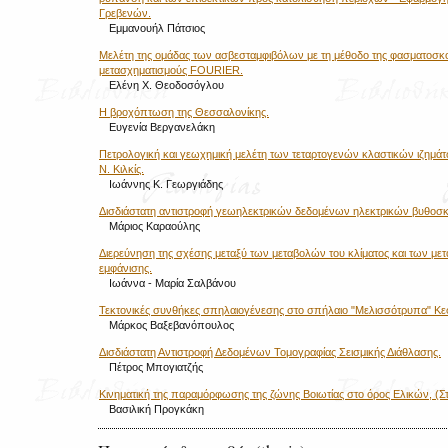
Γρεβενών.
Εμμανουήλ Πάτσιος
Μελέτη της ομάδας των ασβεσταμφιβόλων με τη μέθοδο της φασματοσκ
μετασχηματισμούς FOURIER.
Ελένη Χ. Θεοδοσόγλου
Η βροχόπτωση της Θεσσαλονίκης.
Ευγενία Βεργανελάκη
Πετρολογική και γεωχημική μελέτη των τεταρτογενών κλαστικών ιζημάτ
Ν. Κιλκίς.
Ιωάννης Κ. Γεωργιάδης
Δισδιάστατη αντιστροφή γεωηλεκτρικών δεδομένων ηλεκτρικών βυθοσ
Μάριος Καραούλης
Διερεύνηση της σχέσης μεταξύ των μεταβολών του κλίματος και των με
εμφάνισης.
Ιωάννα - Μαρία Σαλβάνου
Τεκτονικές συνθήκες σπηλαιογένεσης στο σπήλαιο "Μελισσότρυπα" 
Μάρκος Βαξεβανόπουλος
Δισδιάστατη Αντιστροφή Δεδομένων Τομογραφίας Σεισμικής Διάθλασης.
Πέτρος Μπογιατζής
Κινηματική της παραμόρφωσης της ζώνης Βοιωτίας στο όρος Ελικών, (Σ
Βασιλική Προγκάκη