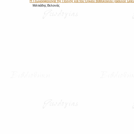
Η Γεωμορφολογία της Πόλγης και του Όρμου Βαθύκοιλου (Δίαυλος Ωρέ
Μιλτιάδης Βελονάς