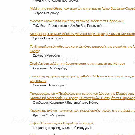
Παντελής Χ. Καραμητρόπουλος
Μελέτη της ευστάθειας των πρανών στη περιοχή Αγίου Βασιλείου-Χορτι
Πέτρος Μαυρόδης
Υδρογεωλογικές συνθήκες της περιοχής Βόρεια των Φαρσάλων
Πολυξένη Παλαιομήτρου, Αλεξάνδρα Πετρωτού
Καθορισμός Πιθανών Θέσεων για Χυτά στην Περιοχή Σιθωνία Χαλκιδική
Σμάρω Ελπέκογλου
Το ιζηματολογικό καθεστώς και οι λεκάνες απορροής της παραλίας της 
Κρήτης
Στυλιανή Μαυράκη
Συμβολή στη μελέτη της βροχόπτωσης στην περιοχή της Κύπρου
Σπυρίδων Θεοδωρίδης
Εφαρμογή της ηλεκτρομαγνητικής μεθόδου VLF στον εντοπισμό υπόγεια
Φαρσάλων
Σπυρίδων Τσιαμούρας
Γεωμορφολογική – Περιβαλλοντική έρευνα του Δάσους της Ελατιάς στην
(Ανατολική Μακεδονία) με Χρήση Γεωγραφικών Συστημάτων Πληροφορ
Θεόδωρος Καραμπαγλίδης, Δημήτριος Κότιος
Χαρακτηριστικά της ποιότητας των επιφανειακών νερών στα ποτάμια τη
Χριστίνα Θεοδωράτου
Γύψος: Ορυκτολογία - Πετρολογία - Χρήσεις
Τουμάζης Τουμάζη, Χαϊδευτού Ευαγγελία