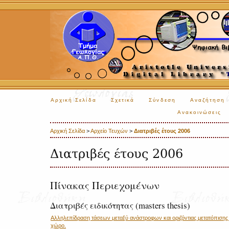
Αρχική Σελίδα
Σχετικά
Σύνδεση
Αναζήτηση
Ανακοινώσεις
Αρχική Σελίδα
>
Αρχείο Τευχών
>
Διατριβές έτους 2006
Διατριβές έτους 2006
Πίνακας Περιεχομένων
Διατριβές ειδικότητας (masters thesis)
Αλληλεπίδραση τάσεων μεταξύ ανάστροφων και οριζόντιας μετατόπισης
χώρο.