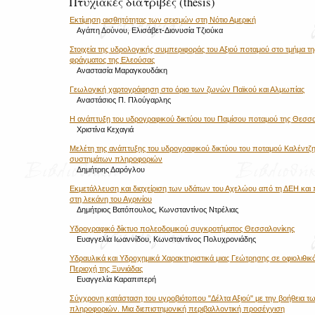
Πτυχιακές διατριβές (thesis)
Εκτίμηση αισθητότητας των σεισμών στη Νότιο Αμερική
Αγάπη Δούνου, Ελισάβετ-Διονυσία Τζιούκα
Στοιχεία της υδρολογικής συμπεριφοράς του Αξιού ποταμού στο τμήμα τη
φράγματος της Ελεούσας
Αναστασία Μαραγκουδάκη
Γεωλογική χαρτογράφηση στο όριο των ζωνών Παϊκού και Αλμωπίας
Αναστάσιος Π. Πλούγαρλης
Η ανάπτυξη του υδρογραφικού δικτύου του Παμίσου ποταμού της Θεσσαλ
Χριστίνα Κεχαγιά
Μελέτη της ανάπτυξης του υδρογραφικού δικτύου του ποταμού Καλέντζ
συστημάτων πληροφοριών
Δημήτρης Δαρόγλου
Εκμετάλλευση και διαχείριση των υδάτων του Αχελώου από τη ΔΕΗ και 
στη λεκάνη του Αγρινίου
Δημήτριος Βατόπουλος, Κωνσταντίνος Ντρέλιας
Υδρογραφικό δίκτυο πολεοδομικού συγκροτήματος Θεσσαλονίκης
Ευαγγελία Ιωαννίδου, Κωνσταντίνος Πολυχρονιάδης
Υδραυλικά και Υδροχημικά Χαρακτηριστικά μιας Γεώτρησης σε οφιολιθι
Περιοχή της Ξυνιάδας
Ευαγγελία Καραπιπερή
Σύγχρονη κατάσταση του υγροβιότοπου "Δέλτα Αξιού" με την βοήθεια
πληροφοριών. Μια διεπιστημονική περιβαλλοντική προσέγγιση