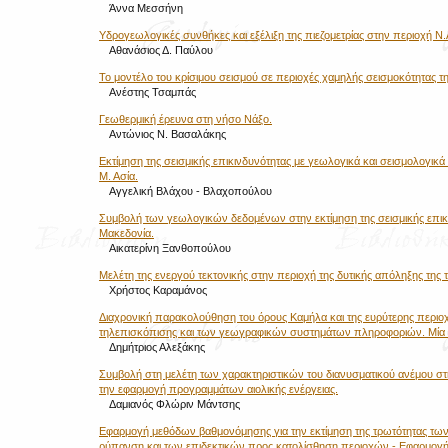
Άννα Μεσσήνη
Υδρογεωλογικές συνθήκες και εξέλιξη της πιεζομετρίας στην περιοχή Ν.
Αθανάσιος Δ. Παύλου
Το μοντέλο του κρίσιμου σεισμού σε περιοχές χαμηλής σεισμοκότητας 
Ανέστης Τσαμπάς
Γεωθερμική έρευνα στη νήσο Νάξο.
Αντώνιος Ν. Βασαλάκης
Εκτίμηση της σεισμικής επικινδυνότητας με γεωλογικά και σεισμολογικά
Μ. Ασία.
Αγγελική Βλάχου - Βλαχοπούλου
Συμβολή των γεωλογικών δεδομένων στην εκτίμηση της σεισμικής επικι
Μακεδονία.
Αικατερίνη Ξανθοπούλου
Μελέτη της ενεργού τεκτονικής στην περιοχή της δυτικής απόληξης της τ
Χρήστος Καραμάνος
Διαχρονική παρακολούθηση του όρους Καμήλα και της ευρύτερης περιοχή
τηλεπισκόπισης και των γεωγραφικών συστημάτων πληροφοριών. Μία 
Δημήτριος Αλεξάκης
Συμβολή στη μελέτη των χαρακτηριστικών του διανυσματικού ανέμου στ
την εφαρμογή προγραμμάτων αιολικής ενέργειας.
Δαμιανός Φλώριν Μάντσης
Εφαρμογή μεθόδων βαθμονόμησης για την εκτίμηση της τρωτότητας τω
ρύπανση και των επιδεκτικών προς κατολίσθηση περιοχών - Εφαρμογή