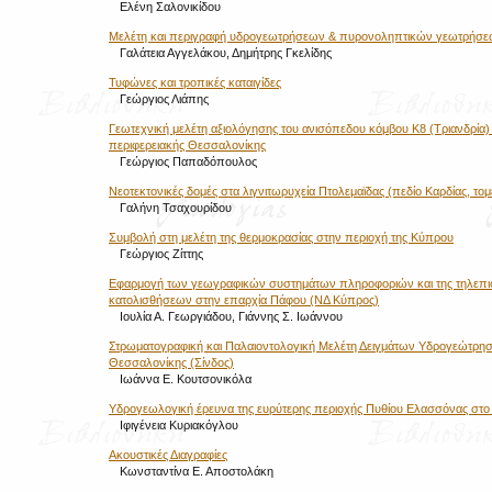
Ελένη Σαλονικίδου
Μελέτη και περιγραφή υδρογεωτρήσεων & πυρονοληπτικών γεωτρήσ
Γαλάτεια Αγγελάκου, Δημήτρης Γκελίδης
Τυφώνες και τροπικές καταιγίδες
Γεώργιος Λιάπης
Γεωτεχνική μελέτη αξιολόγησης του ανισόπεδου κόμβου Κ8 (Τριανδρία) 
περιφερειακής Θεσσαλονίκης
Γεώργιος Παπαδόπουλος
Νεοτεκτονικές δομές στα λιγνιτωρυχεία Πτολεμαϊδας (πεδίο Καρδίας, τομ
Γαλήνη Τσαχουρίδου
Συμβολή στη μελέτη της θερμοκρασίας στην περιοχή της Κύπρου
Γεώργιος Ζίττης
Εφαρμογή των γεωγραφικών συστημάτων πληροφοριών και της τηλεπι
κατολισθήσεων στην επαρχία Πάφου (ΝΔ Κύπρος)
Ιουλία Α. Γεωργιάδου, Γιάννης Σ. Ιωάννου
Στρωματογραφική και Παλαιοντολογική Μελέτη Δειγμάτων Υδρογεώτρησ
Θεσσαλονίκης (Σίνδος)
Ιωάννα Ε. Κουτσονικόλα
Υδρογεωλογική έρευνα της ευρύτερης περιοχής Πυθίου Ελασσόνας στο
Ιφιγένεια Κυριακόγλου
Ακουστικές Διαγραφίες
Κωνσταντίνα Ε. Αποστολάκη