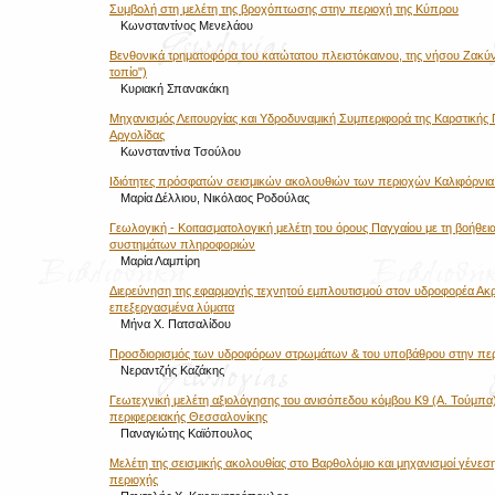
Συμβολή στη μελέτη της βροχόπτωσης στην περιοχή της Κύπρου
Κωνσταντίνος Μενελάου
Βενθονικά τρηματοφόρα του κατώτατου πλειστόκαινου, της νήσου Ζακύ
τοπίο")
Κυριακή Σπανακάκη
Μηχανισμός Λειτουργίας και Υδροδυναμική Συμπεριφορά της Καρστικής 
Αργολίδας
Κωνσταντίνα Τσούλου
Ιδιότητες πρόσφατών σεισμικών ακολουθιών των περιοχών Καλιφόρνια
Μαρία Δέλλιου, Νικόλαος Ροδούλας
Γεωλογική - Κοιτασματολογική μελέτη του όρους Παγγαίου με τη βοήθε
συστημάτων πληροφοριών
Μαρία Λαμπίρη
Διερεύνηση της εφαρμογής τεχνητού εμπλουτισμού στον υδροφορέα Ακ
επεξεργασμένα λύματα
Μήνα Χ. Πατσαλίδου
Προσδιορισμός των υδροφόρων στρωμάτων & του υποβάθρου στην πε
Νεραντζής Καζάκης
Γεωτεχνική μελέτη αξιολόγησης του ανισόπεδου κόμβου Κ9 (Α. Τούμπα)
περιφερειακής Θεσσαλονίκης
Παναγιώτης Καϊόπουλος
Μελέτη της σεισμικής ακολουθίας στο Βαρθολόμιο και μηχανισμοί γένεσ
περιοχής