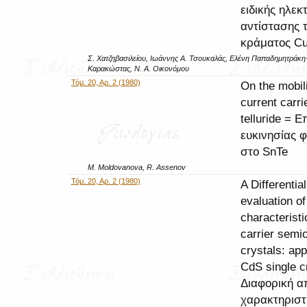
ειδικής ηλεκ
αντίστασης 
κράματος Cu
Σ. Χατζηβασιλείου, Ιωάννης Α. Τσουκαλάς, Ελένη Παπαδημητράκη-
Καρακώστας, Ν. Α. Οικονόμου
Τόμ. 20, Αρ. 2 (1980)
On the mobili
current carrie
telluride = Ε
ευκινησίας 
στο SnTe
M. Moldovanova, R. Assenov
Τόμ. 20, Αρ. 2 (1980)
A Differential
evaluation of 
characteristi
carrier semi
crystals: app
CdS single c
Διαφορική α
χαρακτηριστ