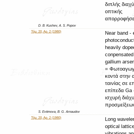
διπλής διαχ
οπτικής
απορροφήσ
D. B. Kushev, A. S. Popov
Τόμ. 20, Αρ. 2 (1980)
Near band - 
photoconducti
heavily dope
conpensated 
gallium arse
= Φωτοαγωγ
κοντά στην 
ταινίας σε ε
επίπεδα Ga 
ισχυρή διάχ
προσμείξεω
S. Evtimova, B. G. Arnaudov
Τόμ. 20, Αρ. 2 (1980)
Long wavele
optical lattic
vibrations a