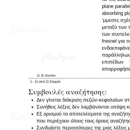
plane paralle
absorbing pl
’μμεσες σχέ
μεταξύ των
των συντελ
fresnel για τι
ενδοεπιφάνε
παράλληλω
επιπέδων
απορροφήσ
D. B. Kushev
1 - 11 από 11 Στοιχεία
Συμβουλές αναζήτησης:
Δεν γίνεται διάκριση πεζών-κεφαλαίων σ
Συνήθεις λέξεις δεν λαμβάνονται υπόψη 
Εξ ορισμού τα αποτελέσματα της αναζήτ
που περιέχουν
όλους
τους όρους αναζήτη
Συνδυάστε περισσότερες της μιας λέξεις 