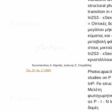
structural p
transition in
In2S3 - xSex
= Οπτικές δ
μεγάλου μήκ
κύματος και 
μεταβολή φ
στους μικτού
In2S3 - xSex
κρυστάλλου
Κωνσταντίνος Α. Καμπάς, Ιωάννης Ε. Σπυριδέλης
Τόμ. 20, Αρ. 2 (1980)
Photocapaci
studies on P 
InP: Fe stru
Μελέτη
φωτοχωρητι
σε P - I - N 
δομές