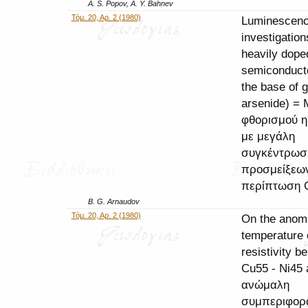
A. S. Popov, A. Y. Bahnev
Τόμ. 20, Αρ. 2 (1980)
Luminescen
investigation
heavily dope
semiconduct
the base of g
arsenide) = 
φθορισμού 
με μεγάλη
συγκέντρωσ
προσμείξεω
περίπτωση 
B. G. Arnaudov
Τόμ. 20, Αρ. 2 (1980)
On the anom
temperature e
resistivity b
Cu55 - Ni45 
ανώμαλη
συμπεριφορ