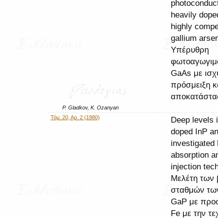
photoconducti
heavily dope
highly comp
gallium arse
Υπέρυθρη
φωτοαγωγιμ
GaAs με ισχ
πρόσμειξη κ
αποκατάστα
P. Gladkov, K. Ozanyan
Τόμ. 20, Αρ. 2 (1980)
Deep levels i
doped InP a
investigated 
absorption a
injection tec
Μελέτη των 
σταθμών των
GaP με προσ
Fe με την τε