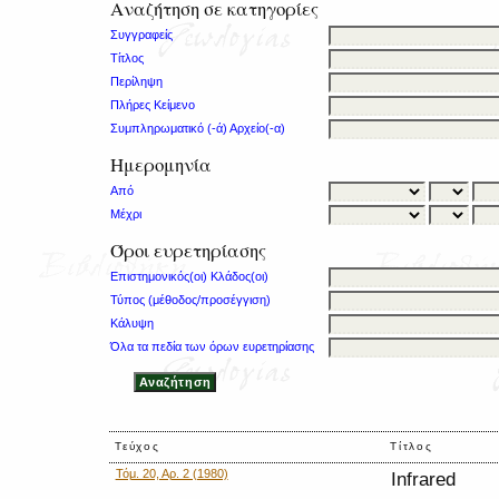
Αναζήτηση σε κατηγορίες
Συγγραφείς
Τίτλος
Περίληψη
Πλήρες Κείμενο
Συμπληρωματικό (-ά) Αρχείο(-α)
Ημερομηνία
Από
Μέχρι
Όροι ευρετηρίασης
Επιστημονικός(οι) Κλάδος(οι)
Τύπος (μέθοδος/προσέγγιση)
Κάλυψη
Όλα τα πεδία των όρων ευρετηρίασης
Τεύχος
Τίτλος
Τόμ. 20, Αρ. 2 (1980)
Infrared