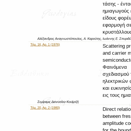
τάσης - έντ
ημιαγωγούς 
είδους φορέ
εφαρμογή σ
κρυστάλλου
Αλέξανδρος Αναγνωστόπουλος, Α. Καρούτης, Ιωάννης Ε. Σπυριδέ
Τόμ. 16, Αρ. 1 (1976)
Scattering p
and carrier m
semiconduct
Φαινόμενα
σχεδιασμού
ηλεκτρικών
και ευκινησί
εις τους ημι
Σεμίραμις Διονυσίου-Κουϊμτζή
Τόμ. 20, Αρ. 2 (1980)
Direct relati
between fres
amplitude coe
for the bound