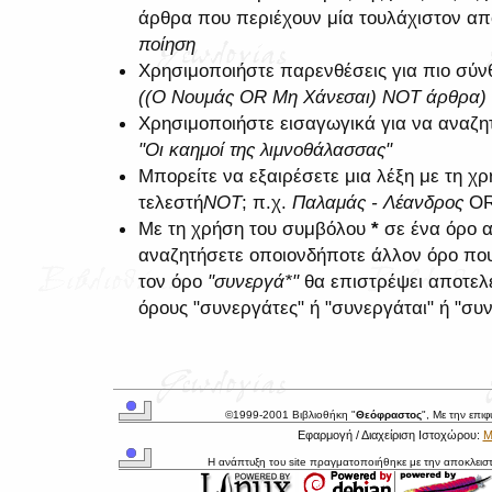
άρθρα που περιέχουν μία τουλάχιστον από
ποίηση
Χρησιμοποιήστε παρενθέσεις για πιο σύνθ
((Ο Νουμάς OR Μη Χάνεσαι) NOT άρθρα)
Χρησιμοποιήστε εισαγωγικά για να αναζη
"Οι καημοί της λιμνοθάλασσας"
Μπορείτε να εξαιρέσετε μια λέξη με τη 
τελεστή
NOT
; π.χ.
Παλαμάς - Λέανδρος
O
Με τη χρήση του συμβόλου
*
σε ένα όρο α
αναζητήσετε οποιονδήποτε άλλον όρο που 
τον όρο
"συνεργά*"
θα επιστρέψει αποτελ
όρους "συνεργάτες" ή "συνεργάται" ή "συν
©1999-2001 Βιβλιοθήκη "
Θεόφραστος
", Με την επι
Εφαρμογή / Διαχείριση Ιστοχώρου:
Μ
Η ανάπτυξη του site πραγματοποιήθηκε με την αποκλεισ