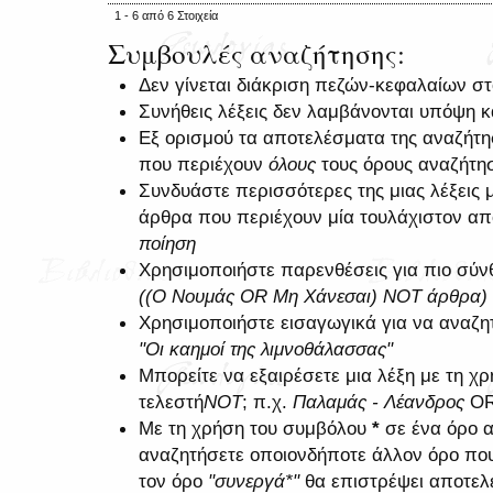
1 - 6 από 6 Στοιχεία
Συμβουλές αναζήτησης:
Δεν γίνεται διάκριση πεζών-κεφαλαίων σ
Συνήθεις λέξεις δεν λαμβάνονται υπόψη 
Εξ ορισμού τα αποτελέσματα της αναζήτ
που περιέχουν
όλους
τους όρους αναζήτη
Συνδυάστε περισσότερες της μιας λέξεις 
άρθρα που περιέχουν μία τουλάχιστον από
ποίηση
Χρησιμοποιήστε παρενθέσεις για πιο σύνθ
((Ο Νουμάς OR Μη Χάνεσαι) NOT άρθρα)
Χρησιμοποιήστε εισαγωγικά για να αναζη
"Οι καημοί της λιμνοθάλασσας"
Μπορείτε να εξαιρέσετε μια λέξη με τη 
τελεστή
NOT
; π.χ.
Παλαμάς - Λέανδρος
O
Με τη χρήση του συμβόλου
*
σε ένα όρο α
αναζητήσετε οποιονδήποτε άλλον όρο που 
τον όρο
"συνεργά*"
θα επιστρέψει αποτελ