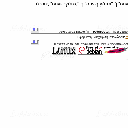
όρους "συνεργάτες" ή "συνεργάται" ή "συν
©1999-2001 Βιβλιοθήκη "
Θεόφραστος
", Με την επι
Εφαρμογή / Διαχείριση Ιστοχώρου:
Μ
Η ανάπτυξη του site πραγματοποιήθηκε με την αποκλεισ