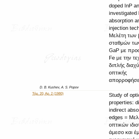
doped InP a
investigated 
absorption a
injection tec
Μελέτη των 
σταθμών των
GaP με προσ
Fe με την τε
διπλής διαχ
οπτικής
απορροφήσ
D. B. Kushev, A. S. Popov
Τόμ. 20, Αρ. 2 (1980)
Study of opti
properties: d
indirect abso
edges = Μελ
οπτικών ιδιο
άμεσο και έ