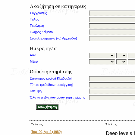
Αναζήτηση σε κατηγορίες
Συγγραφείς
Τίτλος
Περίληψη
Πλήρες Κείμενο
Συμπληρωματικό (-ά) Αρχείο(-α)
Ημερομηνία
Από
Μέχρι
Όροι ευρετηρίασης
Επιστημονικός(οι) Κλάδος(οι)
Τύπος (μέθοδος/προσέγγιση)
Κάλυψη
Όλα τα πεδία των όρων ευρετηρίασης
Τεύχος
Τίτλος
Τόμ. 20, Αρ. 2 (1980)
Deep levels i