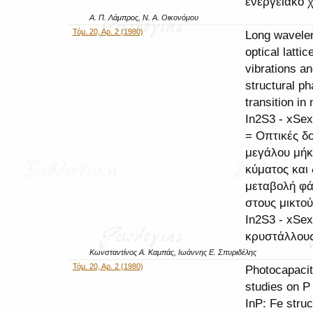
ενεργειακό 
Α. Π. Λάμπρος, Ν. Α. Οικονόμου
Τόμ. 20, Αρ. 2 (1980)
Long wavele
optical lattic
vibrations a
structural p
transition in
In2S3 - xSex
= Οπτικές δ
μεγάλου μήκ
κύματος και 
μεταβολή φ
στους μικτού
In2S3 - xSex
κρυστάλλου
Κωνσταντίνος Α. Καμπάς, Ιωάννης Ε. Σπυριδέλης
Τόμ. 20, Αρ. 2 (1980)
Photocapaci
studies on P 
InP: Fe stru