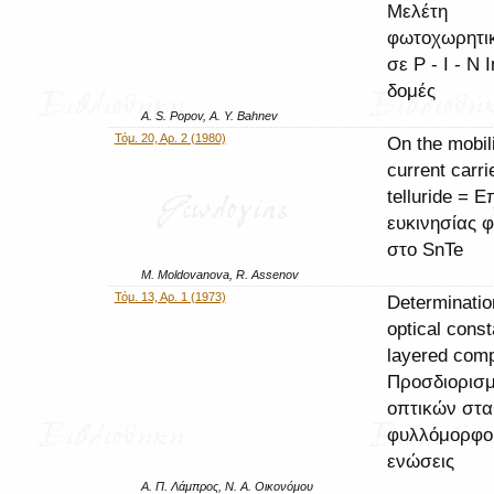
Μελέτη
φωτοχωρητι
σε P - I - N 
δομές
A. S. Popov, A. Y. Bahnev
Τόμ. 20, Αρ. 2 (1980)
On the mobili
current carrie
telluride = Ε
ευκινησίας 
στο SnTe
M. Moldovanova, R. Assenov
Τόμ. 13, Αρ. 1 (1973)
Determinatio
optical const
layered com
Προσδιορισ
οπτικών στα
φυλλόμορφο
ενώσεις
Α. Π. Λάμπρος, Ν. Α. Οικονόμου