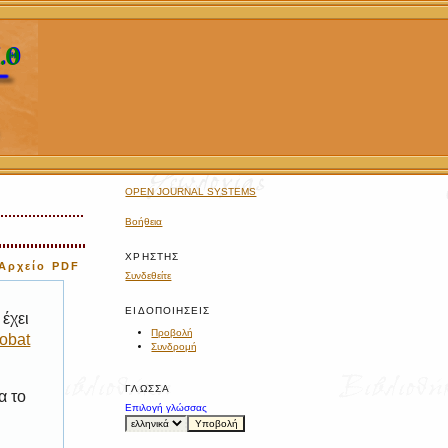
OPEN JOURNAL SYSTEMS
Βοήθεια
ΧΡΉΣΤΗΣ
Αρχείο PDF
Συνδεθείτε
ΕΙΔΟΠΟΙΉΣΕΙΣ
έχει
Προβολή
obat
Συνδρομή
ΓΛΏΣΣΑ
α το
Επιλογή γλώσσας