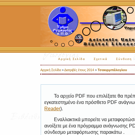
Αρχική Σελίδα
Σχετικά
Σύνδεση
Αρχική Σελίδα
>
Διατριβές έτους 2014
>
Τσακιρμπάλογλου
Το αρχείο PDF που επιλέξατε θα πρέπε
εγκατεστημένο ένα πρόσθετο PDF ανάγνωσ
Reader
).
Εναλλακτικά μπορείτε να μεταφορτώσε
ανοίξετε με ένα πρόγραμμα ανάγνωσης PDF
σύνδεσμο μεταφόρτωσης παρακάτω .