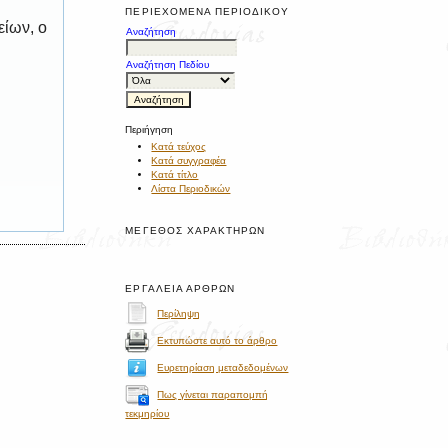
ΠΕΡΙΕΧΌΜΕΝΑ ΠΕΡΙΟΔΙΚΟΎ
είων, ο
Αναζήτηση
Αναζήτηση Πεδίου
Περιήγηση
Κατά τεύχος
Κατά συγγραφέα
Κατά τίτλο
Λίστα Περιοδικών
ΜΈΓΕΘΟΣ ΧΑΡΑΚΤΉΡΩΝ
ΕΡΓΑΛΕΊΑ ΆΡΘΡΩΝ
Περίληψη
Εκτυπώστε αυτό το άρθρο
Ευρετηρίαση μεταδεδομένων
Πως γίνεται παραπομπή
τεκμηρίου