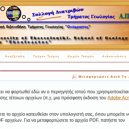
Αναζήτηση
Τρέχον Τεύχος
Αρχείο Τευχών
Ανακοινώσεις
Μεταφορτώστε Αυτό Το 
ι να φορτωθεί εδώ αν ο περιηγητής ιστού που χρησιμοποιείται 
ης τέτοιων αρχείων (π.χ. μια πρόσφατη έκδοση του
Adobe Acr
τε το αρχείο κατευθείαν στον υπολογιστή σας, όπου μπορείτε ν
 αρχείων. Για να μεταφορτώσετε το αρχείο PDF, πατήστε τον