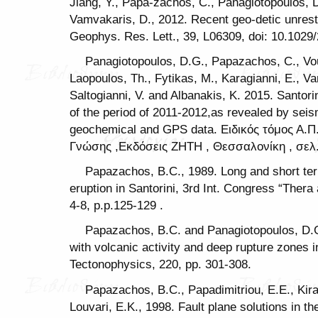
Jiang, Y., Papa-zachos, C., Panagiotopoulos, D
Vamvakaris, D., 2012. Recent geo-detic unrest
Geophys. Res. Lett., 39, L06309, doi: 10.102
Panagiotopoulos, D.G., Papazachos, C., Vou
Laopoulos, Th., Fytikas, M., Karagianni, E., V
Saltogianni, V. and Albanakis, K. 2015. Santori
of the period of 2011-2012,as revealed by seism
geochemical and GPS data. Ειδικός τόμος Α.Π
Γνώσης ,Εκδόσεις ΖΗΤΗ , Θεσσαλονίκη , σελ.
Papazachos, B.C., 1989. Long and short term
eruption in Santorini, 3rd Int. Congress “Ther
4-8, p.p.125-129 .
Papazachos, B.C. and Panagiotopoulos, D.G
with volcanic activity and deep rupture zones 
Tectonophysics, 220, pp. 301-308.
Papazachos, B.C., Papadimitriou, E.E., Kir
Louvari, E.K., 1998. Fault plane solutions in 