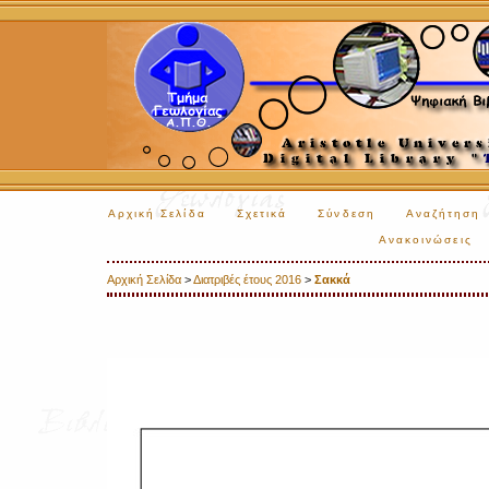
Αρχική Σελίδα
Σχετικά
Σύνδεση
Αναζήτηση
Ανακοινώσεις
Αρχική Σελίδα
>
Διατριβές έτους 2016
>
Σακκά