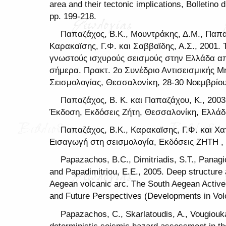
area and their tectonic implications, Bolletino 
pp. 199-218.
Παπαζάχος, Β.Κ., Μουντράκης, Δ.Μ., Παπαζ
Καρακαϊσης, Γ.Φ. και Σαββαϊδης, Α.Σ., 2001
γνωστούς ισχυρούς σεισμούς στην Ελλάδα απ
σήμερα. Πρακτ. 2ο Συνέδριο Αντισεισμικής Μη
Σεισμολογίας, Θεσσαλονίκη, 28-30 Νοεμβρίου 
Παπαζάχος, Β. Κ. και Παπαζάχου, Κ., 2003.
Έκδοση, Εκδόσεις Ζήτη, Θεσσαλονίκη, Ελλάδ
Παπαζάχος, Β.Κ., Καρακαϊσης, Γ.Φ. και Χα
Εισαγωγή στη σεισμολογία, Εκδόσεις ΖΗΤΗ , 
Papazachos, B.C., Dimitriadis, S.T., Panag
and Papadimitriou, E.E., 2005. Deep structure 
Aegean volcanic arc. The South Aegean Active
and Future Perspectives (Developments in Volc
Papazachos, C., Skarlatoudis, A., Vougiouka
deterministic seismic hazard assessment in the