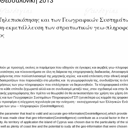
 Τηλεπισκόπησης και των Γεωγραφικών Συστημάτ
ηση-εκμετάλλευση των στρατιωτικών γεω-πληροφ
ος
θούν με προσοχή, εκείνες οι παράμετροι που οδηγούν σε έγκαιρες και ακριβείς γεω-πληροφο
υνατότητες και πλεονεκτήματα σε όλη τη διάρκεια της επιχειρησιακής διαδικασίας. Αποσαφηνίσ
ράγοντας στον πολλαπλασιασμό της μαχητικής ισχύος και κατά επέκταση στην εθνική ασφά
ιαιτεροτήτων που παρουσιάζει στο μέγεθος και τη γεωμορφολογία της, συνδυάζοντας το έντ
ηρήσεως των γεω-πληροφοριών που επιλέχτηκαν να διερευνηθούν. Τα πληροφοριακά επίπεδ
 το κάθε επίπεδο ξεχωριστά αλλά και σε συνδυασμό μεταξύ τους ,στον σχεδιασμό και στην 
ακής χαρτογράφησης δεν πρέπει να θεωρηθεί ότι θα αντικαταστήσει την χρήση του χάρτη ό
ης και των Γεωγραφικών Συστημάτων Πληροφοριών/ΓΣΠ (γενικότερα ως κομμάτι της ψηφιακ
ου προσφέρει η σύγχρονη τεχνολογία για την ενίσχυση - εκσυγχρονισμό των Ελληνικών Ε
τερα των γεω – πληροφοριών (GeoIntelligence).
the parameter that lead to valid and accurate geo-information(Geointelligence),which provide
 was made clear that geo-information(Geointelligence) contribute as a crucial factor in the mu
 As territory of application the island of Cyprus was chosen due to the particularity of the si
ll as plenty of coast line and the potential to sudy all the geo-information that were chosen