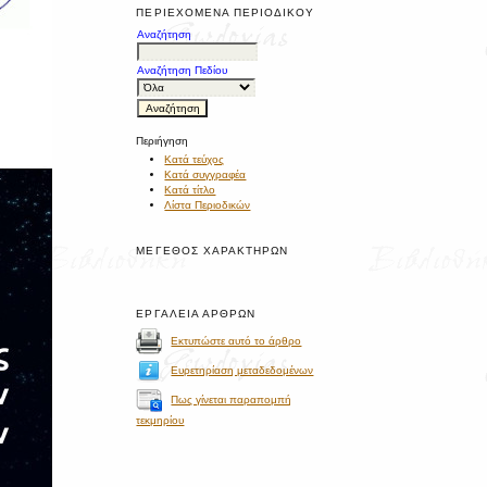
ΠΕΡΙΕΧΌΜΕΝΑ ΠΕΡΙΟΔΙΚΟΎ
Αναζήτηση
Αναζήτηση Πεδίου
Περιήγηση
Κατά τεύχος
Κατά συγγραφέα
Κατά τίτλο
Λίστα Περιοδικών
ΜΈΓΕΘΟΣ ΧΑΡΑΚΤΉΡΩΝ
ΕΡΓΑΛΕΊΑ ΆΡΘΡΩΝ
Εκτυπώστε αυτό το άρθρο
Ευρετηρίαση μεταδεδομένων
Πως γίνεται παραπομπή
τεκμηρίου