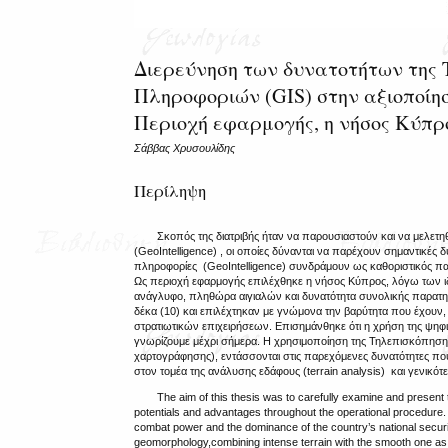
Διερεύνηση των δυνατοτήτων της
Πληροφοριών (GIS) στην αξιοποί
Περιοχή εφαρμογής, η νήσος Κύπρ
Σάββας Χρυσουλίδης
Περίληψη
Σκοπός της διατριβής ήταν να παρουσιαστούν και να μελετη
(GeoIntelligence) , οι οποίες δύνανται να παρέχουν σημαντικές δ
πληροφορίες (GeoIntelligence) συνδράμουν ως καθοριστικός πα
Ως περιοχή εφαρμογής επιλέχθηκε η νήσος Κύπρος, λόγω των ιδ
ανάγλυφο, πληθώρα αιγιαλών και δυνατότητα συνολικής παρατ
δέκα (10) και επιλέχτηκαν με γνώμονα την βαρύτητα που έχουν,
στρατιωτικών επιχειρήσεων. Επισημάνθηκε ότι η χρήση της ψηφι
γνωρίζουμε μέχρι σήμερα. Η χρησιμοποίηση της Τηλεπισκόπησ
χαρτογράφησης), εντάσσονται στις παρεχόμενες δυνατότητες π
στον τομέα της ανάλυσης εδάφους (terrain analysis) και γενικό
The aim of this thesis was to carefully examine and present 
potentials and advantages throughout the operational procedure. It
combat power and the dominance of the country’s national security.
geomorphology,combining intense terrain with the smooth one as we