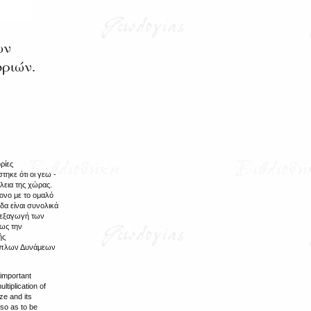
ων
οριών.
ρίες
τηκε ότι οι γεω -
λεια της χώρας.
ονο με το ομαλό
α είναι συνολικά
διεξαγωγή των
πως την
ής
νόπλων Δυνάμεων
 important
ltiplication of
ze and its
 so as to be