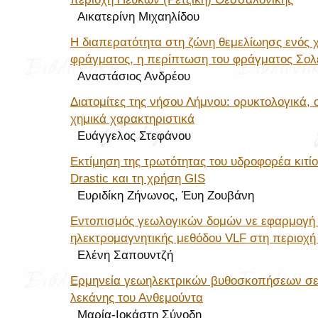
Αικατερίνη Μιχαηλίδου
Η διαπερατότητα στη ζώνη θεμελίωησς ενός 
φράγματος, η περίπτωση του φράγματος Σολ
Αναστάσιος Ανδρέου
Διατομίτες της νήσου Λήμνου: ορυκτολογικά, 
χημικά χαρακτηριστικά
Ευάγγελος Στεφάνου
Εκτίμηση της τρωτότητας του υδροφορέα κιτίο
Drastic και τη χρήση GIS
Ευριδίκη Ζήνωνος, Έυη Ζουβάνη
Εντοπισμός γεωλογικών δομών νε εφαρμογή 
ηλεκτρομαγνητικής μεθόδου VLF στη περιοχή
Ελένη Σαπουντζή
Ερμηνεία γεωηλεκτρικών βυθοσκοπήσεων σε
λεκάνης του Ανθεμούντα
Μαρία-Ιοκάστη Σύνοδη