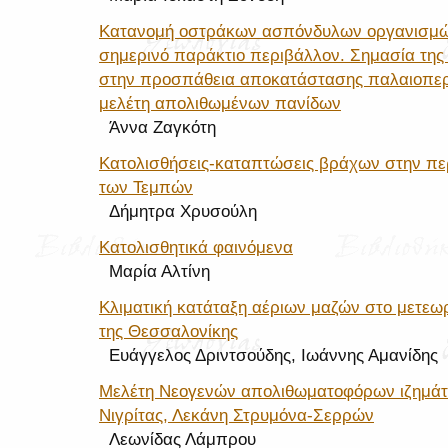
Κατανομή οστράκων ασπόνδυλων οργανισμώ
σημερινό παράκτιο περιβάλλον. Σημασία της
στην προσπάθεια αποκατάστασης παλαιοπε
μελέτη απολιθωμένων πανίδων
Άννα Ζαγκότη
Κατολισθήσεις-καταπτώσεις βράχων στην περ
των Τεμπών
Δήμητρα Χρυσούλη
Κατολισθητικά φαινόμενα
Μαρία Αλτίνη
Κλιματική κατάταξη αέριων μαζών στο μετεω
της Θεσσαλονίκης
Ευάγγελος Δριντσούδης, Ιωάννης Αμανίδης
Μελέτη Νεογενών απολιθωματοφόρων ιζημάτ
Νιγρίτας, Λεκάνη Στρυμόνα-Σερρών
Λεωνίδας Λάμπρου