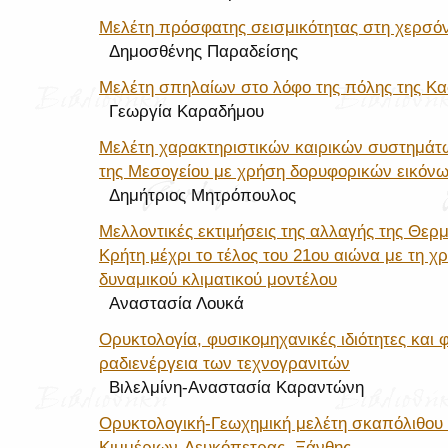
Μελέτη πρόσφατης σεισμικότητας στη χερσόν
Δημοσθένης Παραδείσης
Μελέτη σπηλαίων στο λόφο της πόλης της Κα
Γεωργία Καραδήμου
Μελέτη χαρακτηριστικών καιρικών συστημάτ
της Μεσογείου με χρήση δορυφορικών εικόν
Δημήτριος Μητρόπουλος
Μελλοντικές εκτιμήσεις της αλλαγής της Θερ
Κρήτη μέχρι το τέλος του 21ου αιώνα με τη χ
δυναμικού κλιματικού μοντέλου
Αναστασία Λουκά
Ορυκτολογία, φυσικομηχανικές ιδιότητες και 
ραδιενέργεια των τεχνογρανιτών
Βιλελμίνη-Αναστασία Καραντώνη
Ορυκτολογική-Γεωχημική μελέτη σκαπόλιθου
Κιμμέριων-Λευκόπετρας, Ξάνθης