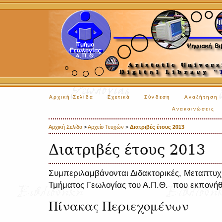
Αρχική Σελίδα
Σχετικά
Σύνδεση
Αναζήτηση
Ανακοινώσεις
Αρχική Σελίδα
>
Αρχείο Τευχών
>
Διατριβές έτους 2013
Διατριβές έτους 2013
Συμπεριλαμβάνονται Διδακτορικές, Μεταπτυχι
Τμήματος Γεωλογίας του Α.Π.Θ. που εκπονήθ
Πίνακας Περιεχομένων