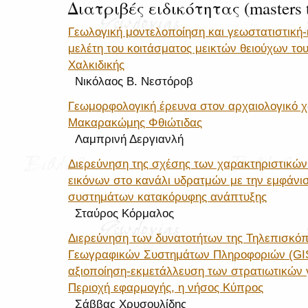
Διατριβές ειδικότητας (masters t
Γεωλογική μοντελοποίηση και γεωστατιστική
μελέτη του κοιτάσματος μεικτών θειούχων τ
Χαλκιδικής
Νικόλαος Β. Νεστόροβ
Γεωμορφολογική έρευνα στον αρχαιολογικό χ
Μακαρακώμης Φθιώτιδας
Λαμπρινή Δεργιανλή
Διερεύνηση της σχέσης των χαρακτηριστικώ
εικόνων στο κανάλι υδρατμών με την εμφάνι
συστημάτων κατακόρυφης ανάπτυξης
Σταύρος Κόρμαλος
Διερεύνηση των δυνατοτήτων της Τηλεπισκόπ
Γεωγραφικών Συστημάτων Πληροφοριών (GI
αξιοποίηση-εκμετάλλευση των στρατιωτικών
Περιοχή εφαρμογής, η νήσος Κύπρος
Σάββας Χρυσουλίδης