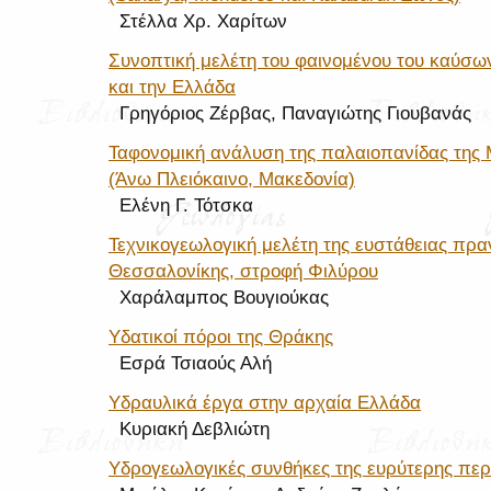
Στέλλα Χρ. Χαρίτων
Συνοπτική μελέτη του φαινομένου του καύσ
και την Ελλάδα
Γρηγόριος Ζέρβας, Παναγιώτης Γιουβανάς
Ταφονομική ανάλυση της παλαιοπανίδας της
(Άνω Πλειόκαινο, Μακεδονία)
Ελένη Γ. Τότσκα
Τεχνικογεωλογική μελέτη της ευστάθειας πρ
Θεσσαλονίκης, στροφή Φιλύρου
Χαράλαμπος Βουγιούκας
Υδατικοί πόροι της Θράκης
Εσρά Τσιαούς Αλή
Υδραυλικά έργα στην αρχαία Ελλάδα
Κυριακή Δεβλιώτη
Υδρογεωλογικές συνθήκες της ευρύτερης περ