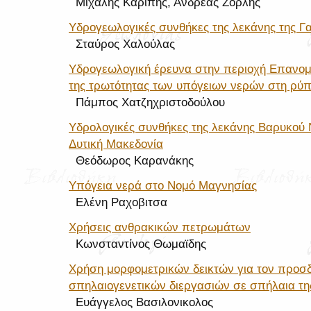
Μιχάλης Καρίπης, Ανδρέας Ζορλής
Υδρογεωλογικές συνθήκες της λεκάνης της Γ
Σταύρος Χαλούλας
Υδρογεωλογική έρευνα στην περιοχή Επανομή
της τρωτότητας των υπόγειων νερών στη ρύ
Πάμπος Χατζηχριστοδούλου
Υδρολογικές συνθήκες της λεκάνης Βαρυκού 
Δυτική Μακεδονία
Θεόδωρος Καρανάκης
Υπόγεια νερά στο Νομό Μαγνησίας
Ελένη Ραχοβιτσα
Χρήσεις ανθρακικών πετρωμάτων
Κωνσταντίνος Θωμαϊδης
Χρήση μορφομετρικών δεικτών για τον προσ
σπηλαιογενετικών διεργασιών σε σπήλαια τη
Ευάγγελος Βασιλονικολος