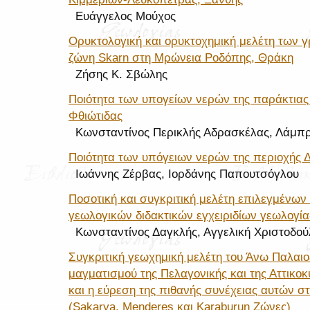
Ευάγγελος Μούχος
Ορυκτολογική και ορυκτοχημική μελέτη των 
ζώνη Skarn στη Μρώνεια Ροδόπης, Θράκη
Ζήσης Κ. Σβώλης
Ποιότητα των υπογείων νερών της παράκτιας
Φθιώτιδας
Κωνσταντίνος Περικλής Αδρασκέλας, Λάμπ
Ποιότητα των υπόγειων νερών της περιοχής Δ
Ιωάννης Ζέρβας, Ιορδάνης Παπουτσόγλου
Ποσοτική και συγκριτική μελέτη επιλεγμένων
γεωλογικών διδακτικών εγχειριδίων γεωλογία
Κωνσταντίνος Δαγκλής, Αγγελική Χριστοδού
Συγκριτική γεωχημική μελέτη του Άνω Παλαι
μαγματισμού της Πελαγονικής και της Αττικο
και η εύρεση της πιθανής συνέχειας αυτών στ
(Sakarya, Menderes και Karaburun Ζώνες)