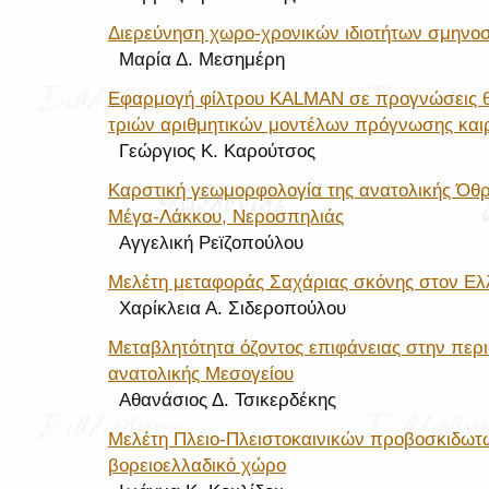
Διερεύνηση χωρο-χρονικών ιδιοτήτων σμηνο
Μαρία Δ. Μεσημέρη
Εφαρμογή φίλτρου KALMAN σε προγνώσεις 
τριών αριθμητικών μοντέλων πρόγνωσης και
Γεώργιος Κ. Καρούτσος
Καρστική γεωμορφολογία της ανατολικής Όθρ
Μέγα-Λάκκου, Νεροσπηλιάς
Αγγελική Ρεϊζοπούλου
Μελέτη μεταφοράς Σαχάριας σκόνης στον Ελ
Χαρίκλεια Α. Σιδεροπούλου
Μεταβλητότητα όζοντος επιφάνειας στην περι
ανατολικής Μεσογείου
Αθανάσιος Δ. Τσικερδέκης
Μελέτη Πλειο-Πλειστοκαινικών προβοσκιδωτ
βορειοελλαδικό χώρο