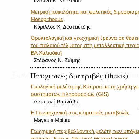
Ιωάννα Κ. Κουλίδου
Μετρική ποικιλότητα και φυλετικός διμορφισμ
Mesopithecus
Κύριλλος Χ. Δοσεμέτζης
Ορυκτολογική και γεωχημική έρευνα σε θέσε
του παλαιού τέλματος στη μεταλλευτική περι
ΒΑ Χαλκιδική
Στέφανος Ν. Ζαϊμης
Πτυχιακές διατριβές (thesis)
Γεωλογική μελέτη της Κύπρου με τη χρήση 
συστημάτων πληροφοριών (GIS)
Αντριανή Βαρνάβα
Η Γεωμηχανική στις κλιματικές μεταβολές
Mayaula Mpiutu
Γεωχημική περιβαλλοντική μελέτη των υπόγε
περιοχή Πεύκων (Ρετζίκη) Θεσσαλονίκης