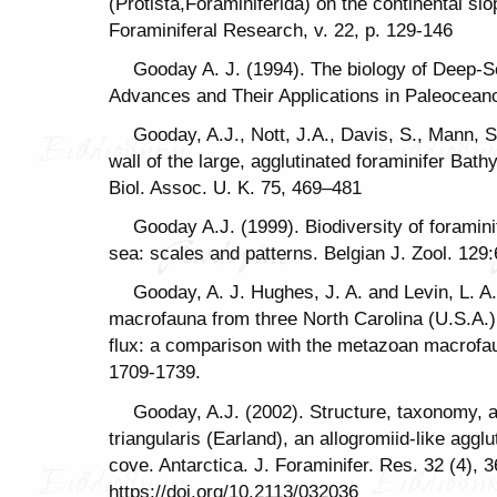
(Protista,Foraminiferida) on the continental slo
Foraminiferal Research, v. 22, p. 129-146
Gooday A. J. (1994). The biology of Deep-
Advances and Their Applications in Paleocean
Gooday, A.J., Nott, J.A., Davis, S., Mann, S.
wall of the large, agglutinated foraminifer Bath
Biol. Assoc. U. K. 75, 469–481
Gooday A.J. (1999). Biodiversity of foramini
sea: scales and patterns. Belgian J. Zool. 129
Gooday, A. J. Hughes, J. A. and Levin, L. A
macrofauna from three North Carolina (U.S.A.) 
flux: a comparison with the metazoan macrofa
1709-1739.
Gooday, A.J. (2002). Structure, taxonomy,
triangularis (Earland), an allogromiid-like aggl
cove. Antarctica. J. Foraminifer. Res. 32 (4), 
https://doi.org/10.2113/032036