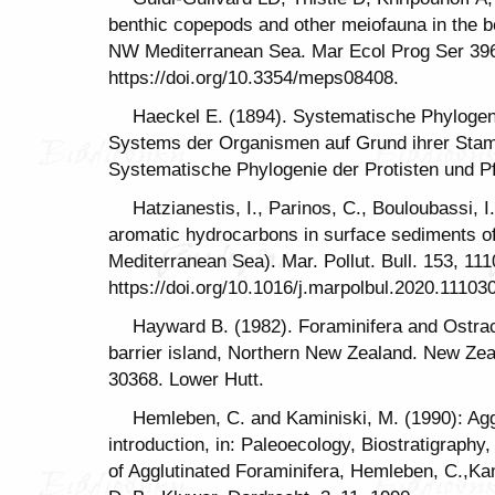
benthic copepods and other meiofauna in the b
NW Mediterranean Sea. Mar Ecol Prog Ser 39
https://doi.org/10.3354/meps08408.
Haeckel E. (1894). Systematische Phylogeni
Systems der Organismen auf Grund ihrer Stam
Systematische Phylogenie der Protisten und Pf
Hatzianestis, I., Parinos, C., Bouloubassi, I
aromatic hydrocarbons in surface sediments o
Mediterranean Sea). Mar. Pollut. Bull. 153, 111
https://doi.org/10.1016/j.marpolbul.2020.11103
Hayward B. (1982). Foraminifera and Ostrac
barrier island, Northern New Zealand. New Ze
30368. Lower Hutt.
Hemleben, C. and Kaminiski, M. (1990): Aggl
introduction, in: Paleoecology, Biostratigrap
of Agglutinated Foraminifera, Hemleben, C.,Kam