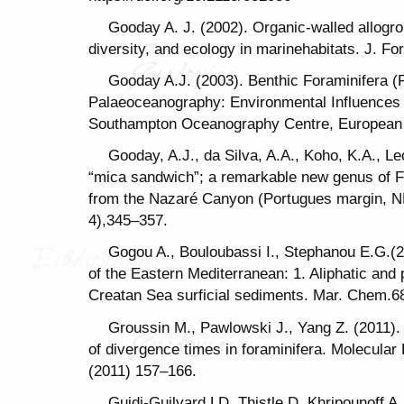
Gooday A. J. (2002). Organic-walled allogro
diversity, and ecology in marinehabitats. J. Fo
Gooday A.J. (2003). Benthic Foraminifera (P
Palaeoceanography: Environmental Influences 
Southampton Oceanography Centre, European
Gooday, A.J., da Silva, A.A., Koho, K.A., L
“mica sandwich”; a remarkable new genus of Fo
from the Nazaré Canyon (Portugues margin, NE 
4),345–357.
Gogou A., Bouloubassi I., Stephanou E.G.(
of the Eastern Mediterranean: 1. Aliphatic and
Creatan Sea surficial sediments. Mar. Chem.6
Groussin M., Pawlowski J., Yang Z. (2011).
of divergence times in foraminifera. Molecular
(2011) 157–166.
Guidi-Guilvard LD, Thistle D, Khripounoff A