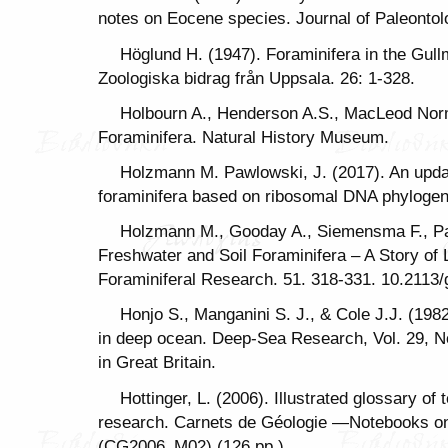
notes on Eocene species. Journal of Paleontol
Höglund H. (1947). Foraminifera in the Gul
Zoologiska bidrag från Uppsala. 26: 1-328.
Holbourn A., Henderson A.S., MacLeod Norm
Foraminifera. Natural History Museum.
Holzmann M. Pawlowski, J. (2017). An update
foraminifera based on ribosomal DNA phylogen
Holzmann M., Gooday A., Siemensma F., Pa
Freshwater and Soil Foraminifera – A Story of 
Foraminiferal Research. 51. 318-331. 10.2113/g
Honjo S., Manganini S. J., & Cole J.J. (198
in deep ocean. Deep-Sea Research, Vol. 29, No
in Great Britain.
Hottinger, L. (2006). Illustrated glossary of
research. Carnets de Géologie —Notebooks on
(CG2006_M02) (126 pp.).