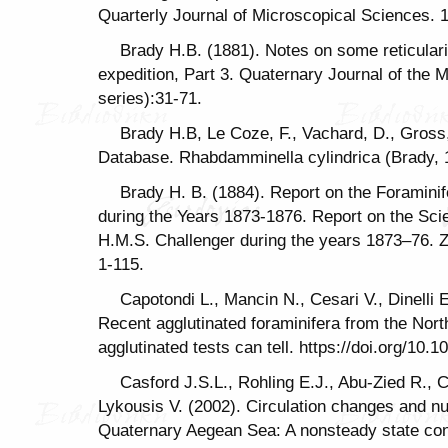
Quarterly Journal of Microscopical Sciences. 1
Brady H.B. (1881). Notes on some reticular
expedition, Part 3. Quaternary Journal of the 
series):31-71.
Brady H.B, Le Coze, F., Vachard, D., Gross
Database. Rhabdamminella cylindrica (Brady, 
Brady H. B. (1884). Report on the Foramini
during the Years 1873-1876. Report on the Scie
H.M.S. Challenger during the years 1873–76. Zoo
1-115.
Capotondi L., Mancin N., Cesari V., Dinelli 
Recent agglutinated foraminifera from the Nort
agglutinated tests can tell. https://doi.org/10
Casford J.S.L., Rohling E.J., Abu-Zied R., 
Lykousis V. (2002). Circulation changes and nut
Quaternary Aegean Sea: A nonsteady state conc