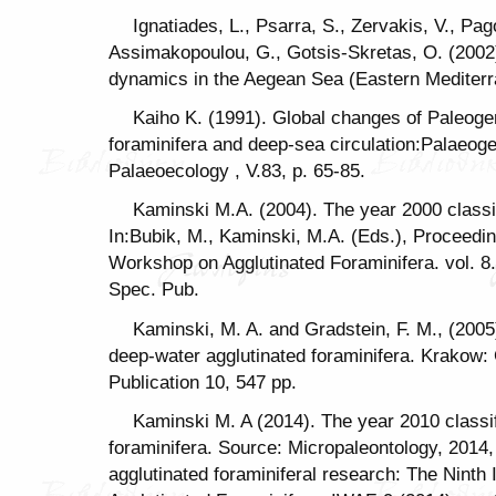
Ignatiades, L., Psarra, S., Zervakis, V., Pa
Assimakopoulou, G., Gotsis-Skretas, O. (2002
dynamics in the Aegean Sea (Eastern Mediterra
Kaiho K. (1991). Global changes of Paleoge
foraminifera and deep-sea circulation:Palaeog
Palaeoecology , V.83, p. 65-85.
Kaminski M.A. (2004). The year 2000 classifi
In:Bubik, M., Kaminski, M.A. (Eds.), Proceeding
Workshop on Agglutinated Foraminifera. vol. 
Spec. Pub.
Kaminski, M. A. and Gradstein, F. M., (200
deep-water agglutinated foraminifera. Krakow:
Publication 10, 547 pp.
Kaminski M. A (2014). The year 2010 classif
foraminifera. Source: Micropaleontology, 2014,
agglutinated foraminiferal research: The Ninth