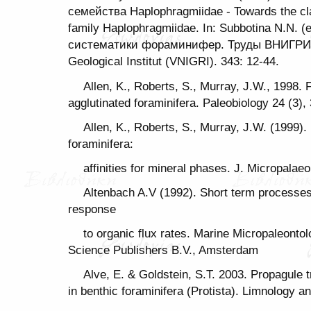
семейства Haplophragmiidae - Towards the class
family Haplophragmiidae. In: Subbotina N.N. 
систематики фораминифер. Труды ВНИГРИ - 
Geological Institut (VNIGRI). 343: 12-44.
Allen, K., Roberts, S., Murray, J.W., 1998. Fr
agglutinated foraminifera. Paleobiology 24 (3),
Allen, K., Roberts, S., Murray, J.W. (1999).
foraminifera:
affinities for mineral phases. J. Micropalae
Altenbach A.V (1992). Short term processes 
response
to organic flux rates. Marine Micropaleonto
Science Publishers B.V., Amsterdam
Alve, E. & Goldstein, S.T. 2003. Propagule 
in benthic foraminifera (Protista). Limnology