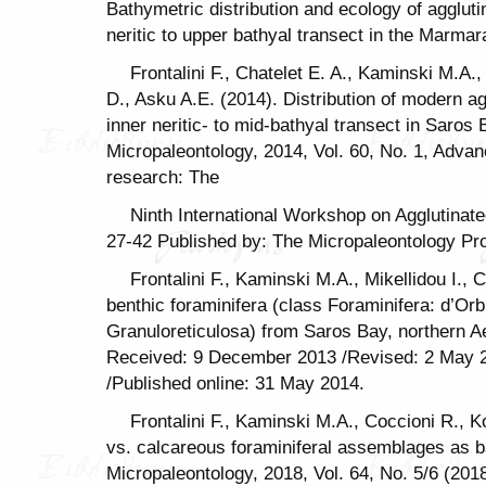
Bathymetric distribution and ecology of aggluti
neritic to upper bathyal transect in the Marmar
Frontalini F., Chatelet E. A., Kaminski M.A.,
D., Asku A.E. (2014). Distribution of modern ag
inner neritic- to mid-bathyal transect in Saros
Micropaleontology, 2014, Vol. 60, No. 1, Advanc
research: The
Ninth International Workshop on Agglutinat
27-42 Published by: The Micropaleontology Proj
Frontalini F., Kaminski M.A., Mikellidou I., 
benthic foraminifera (class Foraminifera: d’Or
Granuloreticulosa) from Saros Bay, northern Ae
Received: 9 December 2013 /Revised: 2 May 
/Published online: 31 May 2014.
Frontalini F., Kaminski M.A., Coccioni R., 
vs. calcareous foraminiferal assemblages as b
Micropaleontology, 2018, Vol. 64, No. 5/6 (201