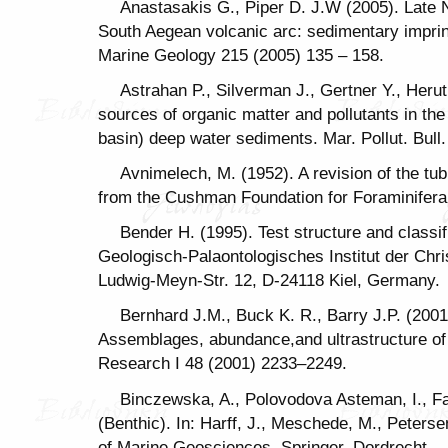
Anastasakis G., Piper D. J.W (2005). Late 
South Aegean volcanic arc: sedimentary imprint
Marine Geology 215 (2005) 135 – 158.
Astrahan P., Silverman J., Gertner Y., Herut 
sources of organic matter and pollutants in th
basin) deep water sediments. Mar. Pollut. Bull
Avnimelech, M. (1952). A revision of the tu
from the Cushman Foundation for Foraminiferal
Bender H. (1995). Test structure and classifi
Geologisch-Palaontologisches Institut der Chris
Ludwig-Meyn-Str. 12, D-24118 Kiel, Germany.
Bernhard J.M., Buck K. R., Barry J.P. (200
Assemblages, abundance,and ultrastructure of 
Research I 48 (2001) 2233–2249.
Binczewska, A., Polovodova Asteman, I., Fa
(Benthic). In: Harff, J., Meschede, M., Peterse
of Marine Geosciences. Springer, Dordrecht.