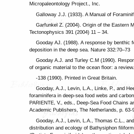
Micropaleontology Project., Inc.
Galloway J.J. (1933). A Manual of Foraminif
Garfunkel Z. (2004). Origin of the Eastern M
Tectonophysics 391 (2004) 11 – 34.
Gooday AJ. (1988). A response by benthic fo
deposition in the deep sea. Nature 332:70–73
Gooday A.J. and Turley C.M (1990). Respon
of organic material to the ocean floor: a review
-138 (1990). Printed in Great Britain.
Gooday, A.J., Levin, L.A., Linke, P., and Hee
foraminifera in deep-sea food webs and carbon
PARIENTE, V., eds., Deep-Sea Food Chains an
Academic Publishers, The Netherlands, p. 63-
Gooday, A.J., Levin, L.A., Thomas C.L., an
distribution and ecology of Bathysiphon filifor