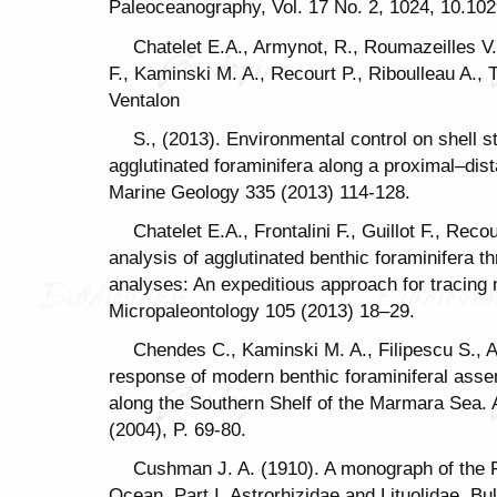
Paleoceanography, Vol. 17 No. 2, 1024, 10.10
Chatelet E.A., Armynot, R., Roumazeilles V., 
F., Kaminski M. A., Recourt P., Riboulleau A., T
Ventalon
S., (2013). Environmental control on shell s
agglutinated foraminifera along a proximal–dis
Marine Geology 335 (2013) 114-128.
Chatelet E.A., Frontalini F., Guillot F., Reco
analysis of agglutinated benthic foraminife
analyses: An expeditious approach for tracing 
Micropaleontology 105 (2013) 18–29.
Chendes C., Kaminski M. A., Filipescu S., A
response of modern benthic foraminiferal ass
along the Southern Shelf of the Marmara Sea.
(2004), P. 69-80.
Cushman J. A. (1910). A monograph of the F
Ocean. Part I. Astrorhizidae and Lituolidae. Bul