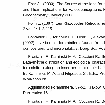
Erez J., (2003). The Source of the Ions for 
and Their Implications for Paleoceanographic 
Geochemistry. January 2003.
Folin L. (1887). Les Rhizopodes Réticulaires
2 vol. 1: 113-115.
Fontanier C., Jorissen F.J., Licari L., Alexa
(2002). Live benthic foraminiferal faunas from 
composition, and microhabitats. Deep-Sea Res
Frontalini F., Kaminski M.A., Coccioni R., B
Bathymétrie distribution and ecological charact
foraminifera along an inner neritic to upper ba
In: Kaminski, M. A. and Filipescu, S., Eds., Pr
Workshop on
Agglutinated Foraminifera, 37-52. Krakow: 
Publication 16.
Frontalini F., Kaminski M.A., Coccioni R., B