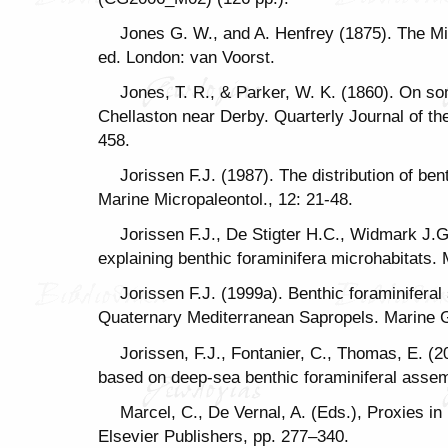
Jones G. W., and A. Henfrey (1875). The Mic
ed. London: van Voorst.
Jones, T. R., & Parker, W. K. (1860). On s
Chellaston near Derby. Quarterly Journal of th
458.
Jorissen F.J. (1987). The distribution of ben
Marine Micropaleontol., 12: 21-48.
Jorissen F.J., De Stigter H.C., Widmark J.G
explaining benthic foraminifera microhabitats.
Jorissen F.J. (1999a). Benthic foraminifera
Quaternary Mediterranean Sapropels. Marine 
Jorissen, F.J., Fontanier, C., Thomas, E. (
based on deep-sea benthic foraminiferal assembl
Marcel, C., De Vernal, A. (Eds.), Proxies 
Elsevier Publishers, pp. 277–340.