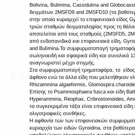
Bolivina, Bulimina, Cassidulina and Globocas
δειγμάτων 2MSFD9 and 2MSFD10 (τα βαθύτερα
στην οποία κυριαρχεί το επιφανειακό είδος Gy
τριών σταθμών δειγματοληψίας προς τη θάλα
αποτελείται από τους σταθμούς (2MSFD5, 2M
από ενδοπανιδικά και επιφανειακά είδη, Gyroid
and Bulimina.Τα συμφυρματοπαγή τρηματοφό
σωληνοειδή και σφαιρικά είδη και συνολικά 13
αναγνωριστεί μέχρι στιγμής.
Στα συμφυρματοπαγή τρηματοφόρα, το είδος S
άφθονο ενώ τα άλλα είδη που μελετήθηκαν είν
Rhizammina algaeformis, Glomospira charoid
Επίσης το Psammosphaera fusca και είδη Bath
Hyperammina, Reophax, Cribrostomoides, Am
τα συγκεκριμένα τάξα είναι επιφανειακά είδη 
ολιγοτροφικές συνθήκες.
Η αφθονία των των επιφανειακών συμφυρμα
κυριαρχία των ειδών Gyroidina, στα βαθύτερα