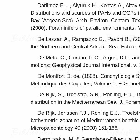
Darilmaz E., ., Alyuruk H., Kontas A., Altay 
Distributions and sources of PAHs and OCPs in
Bay (Aegean Sea). Arch. Environ. Contam. Tox
(2000). Foraminifers of paralic environments. 
De Lazzari A., Rampazzo G., Pavoni B., (2
the Northern and Central Adriatic Sea. Estuar. 
De Mets, C., Gordon, R.G., Argus, D.F., and
motions: Geophysical Journal International, v. 
De Montfort D. de, (1808). Conchyliologie S
Methodique des Coquilles, Volume 1, F. Schoell
De Rijk, S., Troelstra, S.R., Rohling, E.J., 
distribution in the Mediterranean Sea. J. Fora
De Rijk, Jorissen F.J., Rohling E.J., Troelst
bathymetric zonation of Mediterranean benthic 
Micropaleontology 40 (2000) 151-166.
Dermitzakis, M. & Georgiades-Dikeoulia. E. (