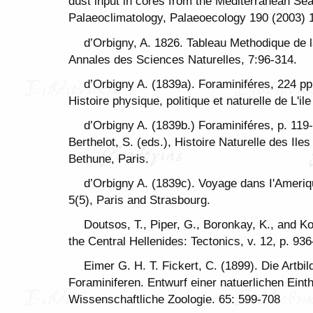
dust input in cores from the Mediterranean Se
Palaeoclimatology, Palaeoecology 190 (2003) 
d’Orbigny, A. 1826. Tableau Methodique de
Annales des Sciences Naturelles, 7:96-314.
d’Orbigny A. (1839a). Foraminiféres, 224 pp.
Histoire physique, politique et naturelle de L'il
d’Orbigny A. (1839b.) Foraminiféres, p. 119
Berthelot, S. (eds.), Histoire Naturelle des Ile
Bethune, Paris.
d’Orbigny A. (1839c). Voyage dans I'Ameriq
5(5), Paris and Strasbourg.
Doutsos, T., Piper, G., Boronkay, K., and K
the Central Hellenides: Tectonics, v. 12, p. 93
Eimer G. H. T. Fickert, C. (1899). Die Artb
Foraminiferen. Entwurf einer natuerlichen Einthe
Wissenschaftliche Zoologie. 65: 599-708