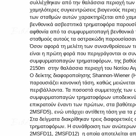
συλλέχθηκαν από την θαλάσσια περιοχή των
χαμηλότερες συγκεντρώσεις βιογενούς περιεχ
των σταθμών αυτών χαρακτηρίζεται από χαμ
βενθονικά ασβεστιτικά τρηματοφόρα παρουσ
αφθονία από τα συμφυρματοπαγή βενθονικά 
σταθμούς αυτούς τα οστρακώδη παρουσίασα
Όσον αφορά τη μελέτη των συνανθροίσεων τ
είναι η πρώτη φορά που περιγράγονται οι συ
συμφυρματοπαγών τρηματοφόρων, της βαθύαλ
2150m στην θαλάσσια περιοχή του Νοτίου Αι
Ο δείκτης διαφοροποίησης Shannon-Wiener (H
παρουσιάζει κανονική τάση, καθώς μειώνετα
περιβάλλοντα. Τα ποσοστά συμμετοχής των 
συμφυρματοπαγών τρηματοφόρων υποδεικνύ
επικρατούν έναντι των πρώτων, στα βαθύτερα
2MSFD5), ενώ υπάρχει αντίθετη τάση για τα 
Στα δείγματα διακρίθηκαν τρεις διαφορετικές
τρηματοφόρων. Η συνάθροιση των ανώτερων
2MSFD11, 2MSFD12) η οποία αποτελείται από