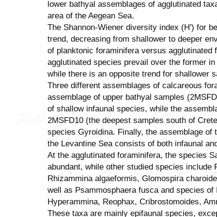
lower bathyal assemblages of agglutinated tax
area of the Aegean Sea.
The Shannon-Wiener diversity index (H') for ben
trend, decreasing from shallower to deeper env
of planktonic foraminifera versus agglutinated f
agglutinated species prevail over the former 
while there is an opposite trend for shallower 
Three different assemblages of calcareous for
assemblage of upper bathyal samples (2MSF
of shallow infaunal species, while the assem
2MSFD10 (the deepest samples south of Crete)
species Gyroidina. Finally, the assemblage of 
the Levantine Sea consists of both infaunal an
At the agglutinated foraminifera, the species 
abundant, while other studied species include
Rhizammina algaeformis, Glomospira charoide
well as Psammosphaera fusca and species of B
Hyperammina, Reophax, Cribrostomoides, Am
These taxa are mainly epifaunal species, excep