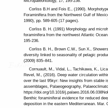
Micropaleontology, 17, 195-236.
Corliss B.H and Fois E., (1990). Morphotyp
Foraminifera from the Northwest Gulf of Mexic
1990), pp. 589-605 (17 pages).
Corliss B. H. (1991) Morphology and microh
foraminifera from the northwest Atlantic Ocean
195-236.
Corliss B. H., Brown C.W., Sun X., Shower
diversity linked to seasonality of pelagic prod
(2009) 835–841.
Cornuault, M., Vidal, L., Tachikawa, K., Lica
Revel, M., (2016). Deep water circulation with
over the last 95kyr: New insights from stable i
assemblages, Palaeogeography, Palaeoclimatol
https://doi.org/10.1016/j.palaeo.2016.06.038Nol
Benthic foraminiferal evidence for reduced dee
deposition in the eastern Mediterranean. Mar. 