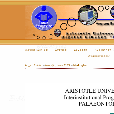
Αρχική Σελίδα
Σχετικά
Σύνδεση
Αναζήτηση
Ανακοινώσεις
Αρχική Σελίδα
>
Διατριβές έτους 2024
>
Markoglou