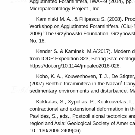
Agglutinated Foraminifera, IWAF-9 (2014), pp.
Micropaleontology Project., Inc
Kaminiski M. A., & Filipescu S. (2008). Proc
Workshop on Agglutinated Foraminifera. (Cluj
2008). The Grzybowski Foundation. Grzybowski
No. 16.
Kender S. & Kaminski M.A(2017). Modern de
from IODP Expedition 323, Bering Sea: ecologi
https://doi.org/10.1144/jmpaleo2016-026.
Koho, K. A., Kouwenhoven, T. J., De Stigter
(2007).Benthic foraminifera in the Nazaré Can
sedimentary environments and disturbance. Ma
Kokkalas, S., Xypolias, P., Koukouvelas, I.,
contractional and extensional deformation in th
Pavlides, S., eds., Postcollisional tectonics 
region and Asia: Geological Society of America
10.1130/2006.2409(06).