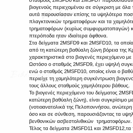
σταθμούς 2MSFD6 και 2MSFD7 παρουσιάσαν
βιογενούς περιεχομένου σε σύγκριση με όλα 
αυτά παρουσίασαν επίσης τα υψηλότερα ποσ
πλαγκτονικών τρηματοφόρων και τα χαμηλότ
τρηματοφόρων (κυρίως συμφυρματοπαγών) κ
πτερόποδα ηταν ιδιαίτερα άφθονα.
Στα δείγματα 2MSFD9 και 2MSFD10, τα οποία
από τη κατώτερη βαθύαλη ζώνη βόρεια της 
χαρακτηριστικά στο βιογενές περιεχόμενο μ
Ωστόσο ο σταθμός 2MSFD9, έχει υψηλή συγκ
ενώ ο σταθμός 2MSFD10, οποίος είναι ο βαθύ
περιείχε τη χαμηλότερη συγκέντρωση βιογεν
τους άλλους σταθμούς χαμηλότερου βάθους.
Το βιογενές περιεχόμενο του δείγματος 2MSF
κατώτερη βαθύαλη ζώνη), είναι συγκρίσιμο μ
(νοτιοανατολικά της Πελοποννήσου, ανώτερη
όσο και σε σύνθεση, παρουσιάζοντας τα υψ
βενθονικών ασβεστολιθικών τρηματοφόρων.
Τέλος τα δείγματα 2MSFD11 και 2MSFD12,τα 