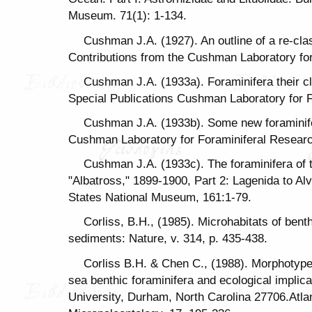
Museum. 71(1): 1-134.
Cushman J.A. (1927). An outline of a re-class
Contributions from the Cushman Laboratory for
Cushman J.A. (1933a). Foraminifera their c
Special Publications Cushman Laboratory for F
Cushman J.A. (1933b). Some new foraminife
Cushman Laboratory for Foraminiferal Researc
Cushman J.A. (1933c). The foraminifera of th
"Albatross," 1899-1900, Part 2: Lagenida to Alve
States National Museum, 161:1-79.
Corliss, B.H., (1985). Microhabitats of bent
sediments: Nature, v. 314, p. 435-438.
Corliss B.H. & Chen C., (1988). Morphotyp
sea benthic foraminifera and ecological impli
University, Durham, North Carolina 27706.Atla