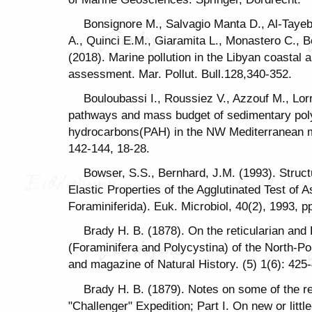
Bonsignore M., Salvagio Manta D., Al-Tayeb 
A., Quinci E.M., Giaramita L., Monastero C., 
(2018). Marine pollution in the Libyan coastal 
assessment. Mar. Pollut. Bull.128,340-352.
Bouloubassi I., Roussiez V., Azzouf M., Lor
pathways and mass budget of sedimentary pol
hydrocarbons(PAH) in the NW Mediterranean m
142-144, 18-28.
Bowser, S.S., Bernhard, J.M. (1993). Struct
Elastic Properties of the Agglutinated Test of 
Foraminiferida). Euk. Microbiol, 40(2), 1993, p
Brady H. B. (1878). On the reticularian and
(Foraminifera and Polycystina) of the North-Po
and magazine of Natural History. (5) 1(6): 425
Brady H. B. (1879). Notes on some of the re
"Challenger" Expedition; Part I. On new or lit