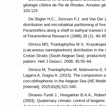
géologie côtière de l'île de Rhodes. Annales g
103-123
De Stigter H.C., Jorissen F.J. and Van Der
distribution and microhabitat partitioning of li
Foraminifera along a shelf to bathyal transect 
of Foraminiferal Research (1998) 28 (1): 40–65
Dimiza MD, Triantaphyllou M V., Krasakopo
(calcareous nannoplankton) distribution in the
Cretan Straits (South Aegean Sea): productivity
pattern. Hell J Geosci. 2008; 45:55–64.
Dimiza M, Triantaphyllou M, Malinverno E, P
Lagaria A, Gogou A. (2015). The composition and
coccolithophores in the Aegean Sea (NE Medit
[Internet]. 2015;61(6):521-540.
Dinares-Turell J., Hoogakker B.A.A., Roberts
(2003). Quaternary climatic control of biogeni