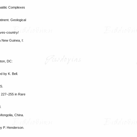
natitic Complexes
tinent. Geological
rves-country/
a New Guinea, I:
gton, DC:
 by K. Bell.
S.
es 227–255 in Rare
.
Mongolia, China.
by P. Henderson.