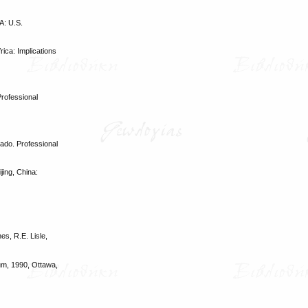
A: U.S.
ica: Implications
Professional
ado. Professional
jing, China:
s, R.E. Lisle,
um, 1990, Ottawa,