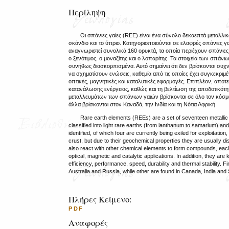
Περίληψη
Οι σπάνιες γαίες (REE) είναι ένα σύνολο δεκαεπτά μεταλλικ
σκάνδιο και το ύττριο. Κατηγοριοποιούνται σε ελαφρές σπάνιες γ
αναγνωριστεί συνολικά 160 ορυκτά, τα οποία περιέχουν σπάνιες
ο ξενότιμος, ο μοναζίτης και ο λοπαρίτης. Τα στοιχεία των σπάν
συνήθως διασκορπισμένα. Αυτό σημαίνει ότι δεν βρίσκονται συχν
να σχηματίσουν ενώσεις, καθεμία από τις οποίες έχει συγκεκριμέ
οπτικές, μαγνητικές και καταλυτικές εφαρμογές. Επιπλέον, απο
κατανάλωσης ενέργειας, καθώς και τη βελτίωση της αποδοτικότητα
μεταλλευμάτων των σπάνιων γαιών βρίσκονται σε όλο τον κόσμο. 
άλλα βρίσκονται στον Καναδά, την Ινδία και τη Νότια Αφρική
Rare earth elements (REEs) are a set of seventeen metallic e
classified into light rare earths (from lanthanum to samarium) an
identified, of which four are currently being exiled for exploitati
crust, but due to their geochemical properties they are usually d
also react with other chemical elements to form compounds, each 
optical, magnetic and catalytic applications. In addition, they 
efficiency, performance, speed, durability and thermal stability. F
Australia and Russia, while other are found in Canada, India and 
Πλήρες Κείμενο:
PDF
Αναφορές