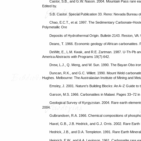
Castor, S.B., and G.W. Nason. 2004. Mountain Pass rare eart
Edited by.
S.B. Castor. Special Publication 33. Reno: Nevada Bureau o
Chao, E.C.T., et al. 1997. The Sedimentary Carbonate-Hos
Polymetallic Ore
Deposits of Hydrothermal Origin. Bulletin 2143. Reston, VA
Deans, T. 1966. Economic geology of African carbonatites. P
DeWitt, E., L.M. Kwak, and R.E. Zartman. 1987. U-Th-Pb and 
America Abstracts with Programs 19(7):642.
Drew, L.J., Q. Meng, and W. Sun. 1990. The Bayan Obo iron-
Duncan, R.K., and G.C. Willett. 1990. Mount Weld carbonati
Hughes. Melbourne: The Australasian Institute of Mining and Meta
Emsley, J. 2001. Nature’s Building Blocks: An A–Z Guide to 
Garson, M.S. 1966. Carbonatites in Malawi. Pages 33–72 in C
Geological Survey of Kyrgyzstan. 2004. Rare earth elements
2004.
Gulbrandsen, R.A. 1966. Chemical compositions of phospho
Haxel, G.B., J.B. Hedrick, and G.J. Orris. 2002. Rare Ear
Hedrick, J.B., and D.A. Templeton. 1991. Rare Earth Miner
Heinrich, E.W., and A.A. Levinson. 1961. Carbonatite rare e