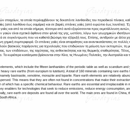
ών στοιχείων, τα οποία περιλαμβάνουν τις δεκαπέντε λανθανίδες του περιοδικού πίνακα, καθ
αίες (από λανθάνιο έως σαμάριο) και σε βαριές σπάνιες γαίες (από ευρώπιο έως λουτέτιο). 
 γαίες και από τα οποία σήμερα, τέσσερα από αυτά εξορύσσονται προς εκμετάλλευση αυτών,
ιων γαιών είναι σχετικά άφθονα στον φλοιό της γης, ωστόσο, λόγω των γεωχημικών ιδιοτήτων 
ά σε συγκέντρωση που να καθιστά βιώσιμη την εξόρυξή τους. Επίσης, αντιδρούν με άλλα χημ
νη χημική συμπεριφορά. Οι σπάνιες γαίες είναι απαραίτητες και αναντικατάστατες σε πολλές 
τελούν βασικούς παράγοντες για τεχνολογίες που επιδιώκουν τη μείωση των εκπομπών, τη μ
ς, των επιδόσεων, της ταχύτητας, της ανθεκτικότητας και της θερμικής σταθερότητας. Τέλος,
Τα κυριότερα κοιτάσματα βρίσκονται στην Κίνα, τις Ηνωμένες Πολιτείες, την Αυστραλία και 
lements, which include the fifteen lanthanides of the periodic table as well as scandium and 
d heavy rare earths (from europium to lutetium). A total of 160 minerals containing rare earth
on, namely bastnasite, xenotime, monazite and loparite. Rare earth elements are relatively abund
ispersed. This means that they are often not found in concentrations that make their extractio
of which has a specific chemical behaviour. Rare earths are essential and irreplaceable in m
are key enablers for technologies that seek to reduce emissions, reduce energy consumption, a
inally, rare earth ore deposits are found all over the world. The main ores are found in China, 
South Africa.