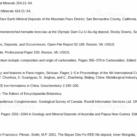
al Minerals 254:21–54.
al Minerals 424:21–54.
are Earth Mineral Deposits of the Mountain Pass District, San Bernardino County, California.
elementenriched hematite breccias at the Olympic Dam Cu-U-Au-Ag deposit, Roxby Downs, Sou
nes, Deposits, and Occurrences. Open-File Report 02-189. Reston, VA: USGS.
te. Professional Paper 530. Reston, VA: USGS.
ontium isotopic composition and origin of carbonatites. Pages 365–378 in Carbonatites. Edited 
y and features in Panxi region, Sichuan. Pages 1–5 in Proceedings of the 4th International 
. Chunhua, X. Guangyao, N. Jingkao, and C. Zhanheng. Beijing, China: Metallurgical Industr
REE iron formations in China. Geochemistry 2:185–200.
ky. The Editors of Encyclopaedia Britannica.
iferous Conglomerates. Geological Survey of Canada. Roskill Information Services Ltd. 19
 Pages 1591–1594 in Geology and Mineral Deposits of Australia and Papua New Guinea. Edit
an Francisco: Pitman. Smith, M.P. 2001. The Bayan Obo Fe-REE-Nb deposit, Inner Mongolia, 