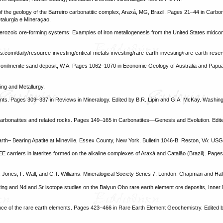
of the geology of the Barreiro carbonatitic complex, Araxá, MG, Brazil. Pages 21–44 in Carbo
etalurgia e Mineraçao.
terozoic ore-forming systems: Examples of iron metallogenesis from the United States midcon
s.com/daily/resource-investing/critical-metals-investing/rare-earth-investing/rare-earth-rese
rconilmenite sand deposit, W.A. Pages 1062–1070 in Economic Geology of Australia and Papu
ning and Metallurgy.
ents. Pages 309–337 in Reviews in Mineralogy. Edited by B.R. Lipin and G.A. McKay. Washin
carbonatites and related rocks. Pages 149–165 in Carbonatites—Genesis and Evolution. Edited
th– Bearing Apatite at Mineville, Essex County, New York. Bulletin 1046-B. Reston, VA: USG
EE carriers in laterites formed on the alkaline complexes of Araxá and Catalão (Brazil). Pag
. Jones, F. Wall, and C.T. Williams. Mineralogical Society Series 7. London: Chapman and Hall
ting and Nd and Sr isotope studies on the Baiyun Obo rare earth element ore deposits, Inner 
nce of the rare earth elements. Pages 423–466 in Rare Earth Element Geochemistry. Edited 