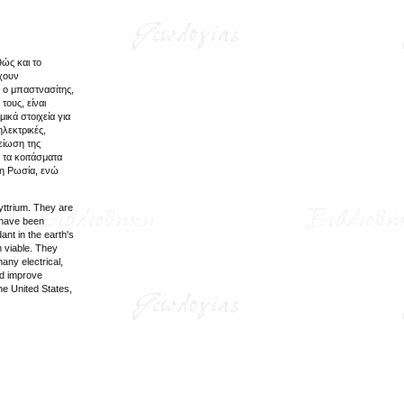
ώς και το
Έχουν
 ο μπαστνασίτης,
τους, είναι
ικά στοιχεία για
ηλεκτρικές,
είωση της
 τα κοιτάσματα
τη Ρωσία, ενώ
yttrium. They are
s have been
ant in the earth's
n viable. They
any electrical,
nd improve
the United States,