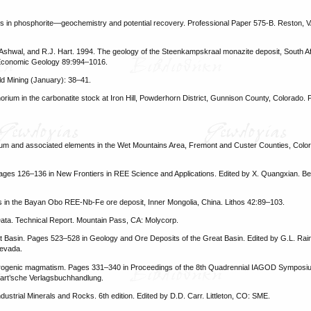
rths in phosphorite—geochemistry and potential recovery. Professional Paper 575-B. Reston, V
Ashwal, and R.J. Hart. 1994. The geology of the Steenkampskraal monazite deposit, South Afr
. Economic Geology 89:994–1016.
ld Mining (January): 38–41.
rium in the carbonatite stock at Iron Hill, Powderhorn District, Gunnison County, Colorado. 
um and associated elements in the Wet Mountains Area, Fremont and Custer Counties, Color
ages 126–136 in New Frontiers in REE Science and Applications. Edited by X. Quangxian. Bei
s in the Bayan Obo REE-Nb-Fe ore deposit, Inner Mongolia, China. Lithos 42:89–103.
ta. Technical Report. Mountain Pass, CA: Molycorp.
t Basin. Pages 523–528 in Geology and Ore Deposits of the Great Basin. Edited by G.L. Raine
Nevada.
norogenic magmatism. Pages 331–340 in Proceedings of the 8th Quadrennial IAGOD Symposi
bart’sche Verlagsbuchhandlung.
ustrial Minerals and Rocks. 6th edition. Edited by D.D. Carr. Littleton, CO: SME.