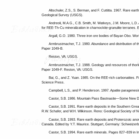
Altschuler, Z.S., S. Berman, and F. Cuttitta. 1967. Rare ea
Geological Survey (USGS).
Andreoli, M.A.G., C.B. Smith, M. Watkeys, J.M. Moore, L.D. 
for REE-Th-Cu mineralization in charnockite-granulite terranes
Argall, G.O. 1980. Three iron ore bodies of Bayan Obo. Wor
Armbrustmacher, T.J. 1980. Abundance and distribution of tho
Paper 1049-B.
Reston, VA: USGS.
Armbrustmacher, T.J. 1988. Geology and resources of thori
Paper 1049-F. Reston, VA: USGS.
Bai, G., and Z. Yuan. 1985. On the REE-rich carbonatites. P
Science Press.
Campbell, L.S., and P. Henderson. 1997. Apatite paragenesi
Castor, S.B. 1986. Mountain Pass Bastnasite—Some New Da
Castor, S.B. 1991. Rare earth deposits in the Southern Grea
R.W. Schafer, and W.H. Wilkinson. Reno: Geological Society of 
Castor, S.B. 1993. Rare earth deposits and Proterozoic a
Canada. Edited by Y.T. Maurice. Stuttgart, Germany: Schweizer
Castor, S.B. 1994. Rare earth minerals. Pages 827–839 in Ind