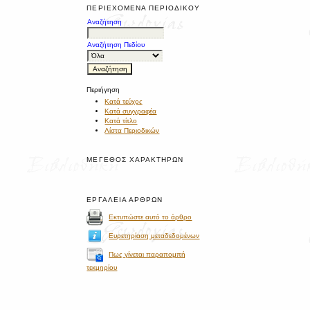
ΠΕΡΙΕΧΌΜΕΝΑ ΠΕΡΙΟΔΙΚΟΎ
Αναζήτηση
Αναζήτηση Πεδίου
Περιήγηση
Κατά τεύχος
Κατά συγγραφέα
Κατά τίτλο
Λίστα Περιοδικών
ΜΈΓΕΘΟΣ ΧΑΡΑΚΤΉΡΩΝ
ΕΡΓΑΛΕΊΑ ΆΡΘΡΩΝ
Εκτυπώστε αυτό το άρθρο
Ευρετηρίαση μεταδεδομένων
Πως γίνεται παραπομπή
τεκμηρίου