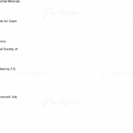
trial Minerals.
e for Giant
ence.
al Society of
ited by F.E.
ccessed July