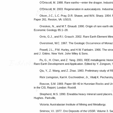
O’Driscoll, M. 1988. Rare earths—enter the dragon. Industri
O’Driscoll, M. 2003. Regeneration in autocatalysts. Industri
Olson, J.C., L.C. Pray, D.R. Shawe, and W.N. Sharp. 1954. R
Paper 261. Reston, VA: USGS.
Oreskes, N., and M.T. Einaudi. 1990. Origin of rare earth 
Economic Geology 85:1–28.
Orris, G.J., and R.I. Grauch. 2002. Rare Earth Element Mi
Overstreet, W.C. 1967. The Geologic Occurrence of Monazi
Powell, J.L., P.M. Hurley, and H.W. Fairbairn. 1966. The str
and J. Gittins. New York: John Wiley & Sons.
Pu, G., H. Chen, and Z. Yang. 2001. REE metallogenic histor
Rare Earth Development and Application. Edited by Y. Zongsen, Y
Qiu, Y., Z. Wang, and Z. Zhao. 1983. Preliminary study of 
Rick Livingston, Karl A. Gschneidner, Jr., Vitalij K. Pechars
Roscoe, S.M. 1969. Paper 68–40 in Huronian Rocks and Uran
in the CIS. Report. London: Roskill.
Shepherd, M.S. 1990. Eneabba heavy mineral sand placers.
Hughes. Parkville,
Victoria: Australasian Institute of Mining and Metallurgy.
Smirnov, V.I. 1977. Ore Deposits of the USSR. Volume 3. S