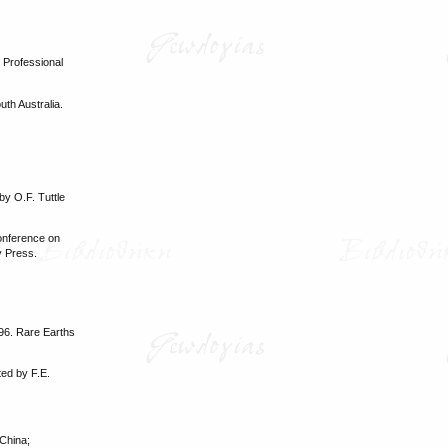
 Professional
th Australia.
by O.F. Tuttle
Conference on
y Press.
96. Rare Earths
ed by F.E.
China;