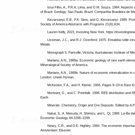
Issa Filho, A., P.R.A. Lima, and O.M. Souza. 1984. Aspects 
of Brazil: Geology. Sao Paulo, Brazil: Companhia Brasileira de M
Kisvarsanyi, E.B., P.K. Sims, and G. Kisvarsanyi. 1989. Pro
Society of America Abstracts with Programs 21(6):A34.
Lauren Kelly, 2023, Investing New York. https://investingnew
Lissiman, J.C., and R.J. Oxenford. 1975. Eneabba rutile-zi
Metals.
Monograph 5. Parkville, Victoria: Australasian Institute of Mi
Mariano, A.N., 1989a. Economic geology of rare earth elem
Mineralogical Society of America.
Mariano, A.N., 1989b. Nature of economic mineralization in 
London: Unwin Hyman.
McKeown, F.A., and H. Klemic. 1956. Pages 9–23 in Rare Ear
Morteani, G., and C. Preinfalk. 1996. REE distribution and R
Earth
Minerals: Chemistry, Origin and Ore Deposits. Edited by A.P
Nakai, S., A. Masuda, H. Shimizu, and L. Qi. 1989. La-Ba da
Economic Geology 84:2296–2299.
Neary, C.R., and D.E. Highley. 1984. The economic importa
Amsterdam: Elsevier.