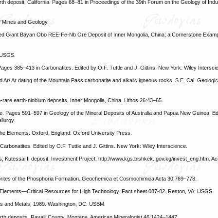
h deposit, California. Pages 68–81 in Proceedings of the 39th Forum on the Geology of Indus
f Mines and Geology.
ted Giant Bayan Obo REE-Fe-Nb Ore Deposit of Inner Mongolia, China; a Cornerstone Exampl
: USGS.
ages 385–413 in Carbonatites. Edited by O.F. Tuttle and J. Gittins. New York: Wiley Intersci
Ar/ Ar dating of the Mountain Pass carbonatite and alkalic igneous rocks, S.E. Cal. Geologic
rare earth-niobium deposits, Inner Mongolia, China. Lithos 26:43–65.
te. Pages 591–597 in Geology of the Mineral Deposits of Australia and Papua New Guinea. Ed
llurgy.
the Elements. Oxford, England: Oxford University Press.
arbonatites. Edited by O.F. Tuttle and J. Gittins. New York: Wiley Interscience.
, Kutessai II deposit. Investment Project. http://www.kgs.bishkek. gov.kg/invest_eng.htm. A
rites of the Phosphoria Formation. Geochemica et Cosmochimica Acta 30:769–778.
th Elements—Critical Resources for High Technology. Fact sheet 087-02. Reston, VA: USGS.
als and Metals, 1989. Washington, DC: USBM.
arth deposits, Ravalli County, Montana. American Mineralogist 46:1424–1447.