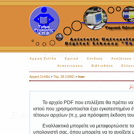
Αρχική Σελίδα
Σχετικά
Σύνδεση
Αναζήτηση
Ανακοινώσεις
Βιβλιοθήκη
Ελληνι
Αρχική Σελίδα
>
Τόμ. 28 (1992)
>
Ivan
Το αρχείο PDF που επιλέξατε θα πρέπει να
ιστού που χρησιμοποιείται έχει εγκατεστημέν
τέτοιων αρχείων (π.χ. μια πρόσφατη έκδοση το
Εναλλακτικά μπορείτε να μεταφορτώσετε το
υπολογιστή σας, όπου μπορείτε να το ανοίξετ