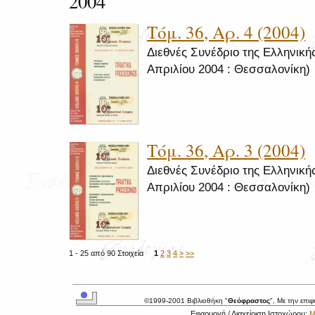
2004
Τόμ. 36, Αρ. 4 (2004)
Διεθνές Συνέδριο της Ελληνικής
Απριλίου 2004 : Θεσσαλονίκη)
Τόμ. 36, Αρ. 3 (2004)
Διεθνές Συνέδριο της Ελληνικής
Απριλίου 2004 : Θεσσαλονίκη)
1 - 25 από 90 Στοιχεία
1
2
3
4
>
>>
©1999-2001 Βιβλιοθήκη "
Θεόφραστος
", Με την επι
Εφαρμογή / Διαχείριση Ιστοχώρου:
Μ