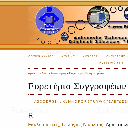
Αρχική Σελίδα
Σχετικά
Σύνδεση
Αναζήτηση
Ανακοινώσεις
Αρχική Σελίδα
>
Αναζήτηση
>
Ευρετήριο Συγγραφέων
Ευρετήριο Συγγραφέων
A
B
C
D
E
F
G
H
I
J
K
L
M
N
O
P
Q
R
S
T
U
V
W
X
Y
Z
Α
Β
Γ
Δ
Ε
Ζ
Ε
Εκκλησίαρχος, Γεώργιος Νικόλαος
, Αριστοτέ