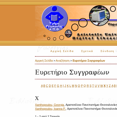
Αρχική Σελίδα
Σχετικά
Σύνδεση
Αρχική Σελίδα
>
Αναζήτηση
>
Ευρετήριο Συγγραφέων
Ευρετήριο Συγγραφέων
A
B
C
D
E
F
G
H
I
J
K
L
M
N
O
P
Q
R
S
T
U
V
W
X
Y
Z
Α
Β
X
Xanthopoulou, Georgia
, Αριστοτέλειο Πανεπιστήμιο Θεσσαλονίκ
Xanthopoulou, Ioanna P.
, Αριστοτέλειο Πανεπιστήμιο Θεσσαλονί
1 - 2 από 2 Στοιχεία