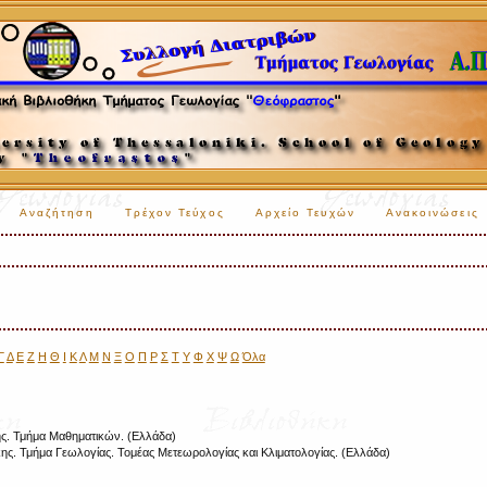
Αναζήτηση
Τρέχον Τεύχος
Αρχείο Τευχών
Ανακοινώσεις
Γ
Δ
Ε
Ζ
Η
Θ
Ι
Κ
Λ
Μ
Ν
Ξ
Ο
Π
Ρ
Σ
Τ
Υ
Φ
Χ
Ψ
Ω
Όλα
ης. Τμήμα Μαθηματικών. (Ελλάδα)
κης. Τμήμα Γεωλογίας. Τομέας Μετεωρολογίας και Κλιματολογίας. (Ελλάδα)