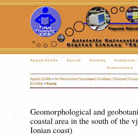
Αρχική Σελίδα
Σχετικά
Σύνδεση
Αναζήτηση
Ανακοινώσεις
Αρχική Σελίδα
>
5o Πανελλήνιο Γεωγραφικό Συνέδριο / Ελληνική Γεωγραφ
Ελλάδα)
>
Krutaj
Geomorphological and geobotanic
coastal area in the south of the v
Ionian coast)