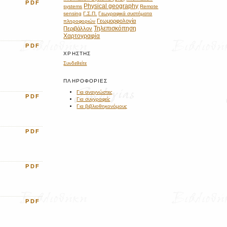
PDF
Physical geography
systems
Remote
sensing
Γ.Σ.Π.
Γεωγραφικά συστήματα
Γεωμορφολογία
πληροφοριών
Τηλεπισκόπηση
Περιβάλλον
Χαρτογραφία
PDF
ΧΡΉΣΤΗΣ
Συνδεθείτε
ΠΛΗΡΟΦΟΡΊΕΣ
Για αναγνώστες
PDF
Για συγγραφείς
Για βιβλιοθηκονόμους
PDF
PDF
PDF