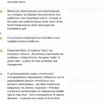
uncertain future
ic
Μελέτη της υδατοπαροχής και στερεοπαροχής
των ποταμών της Βόρειας Πελοποννήσου που
εκβάλλουν στον Κορινθιακό κόλπο = A study of
the water and sediment fluxes of the rivers of the
North Peloponnesos which discharge into
Korinthiakos gulf
άν
ic
Η γεωλογική κληρονομιά των Κυκλάδων και η
περιβαλλοντική εκπαίδευση
nic
Περιαστικά δάση, τα πράσινα "τείχη" των
ελληνικών πόλεων : δυνατότητες προστασίας και
ανάδειξης = Urban forests, the green "walls" of
greek cities : a policy for their protection and
management
nic
Ο μετασχηματισμός κυρίων συνιστωσών
πολυφασματικών δορυφορικών δεδομένων για τη
χαρτογράφηση άμεσων επιπτώσεων των
φυσικών καταστροφών : μια ειδική περίπτωση
εφαρμογής στις δασικές πυρκαγιές = Principal
component transformation of multispectral satellite
data to map short - term consequences of natural
disasters : a special case study on forest fires