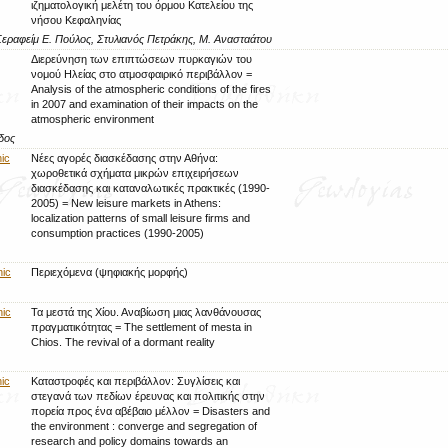
ιζηματολογική μελέτη του όρμου Κατελείου της
νήσου Κεφαληνίας
Σεραφείμ Ε. Πούλος, Στυλιανός Πετράκης, Μ. Ανασταάτου
Διερεύνηση των επιπτώσεων πυρκαγιών του
νομού Ηλείας στο ατμοσφαιρικό περιβάλλον =
Analysis of the atmospheric conditions of the fires
in 2007 and examination of their impacts on the
atmospheric environment
δος
ic
Νέες αγορές διασκέδασης στην Αθήνα:
χωροθετικά σχήματα μικρών επιχειρήσεων
διασκέδασης και καταναλωτικές πρακτικές (1990-
2005) = New leisure markets in Athens:
localization patterns of small leisure firms and
consumption practices (1990-2005)
nic
Περιεχόμενα (ψηφιακής μορφής)
nic
Τα μεστά της Χίου. Αναβίωση μιας λανθάνουσας
πραγματικότητας = The settlement of mesta in
Chios. The revival of a dormant reality
ic
Καταστροφές και περιβάλλον: Συγλίσεις και
στεγανά των πεδίων έρευνας και πολιτικής στην
πορεία προς ένα αβέβαιο μέλλον = Disasters and
the environment : converge and segregation of
research and policy domains towards an