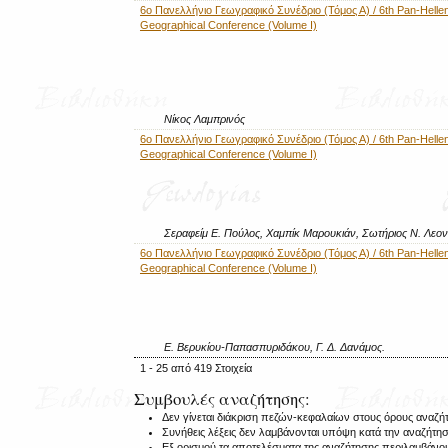
6ο Πανελλήνιο Γεωγραφικό Συνέδριο (Τόμος Α) / 6th Pan-Hellen
Geographical Conference (Volume I)
Νίκος Λαμπρινός
6ο Πανελλήνιο Γεωγραφικό Συνέδριο (Τόμος Α) / 6th Pan-Hellen
Geographical Conference (Volume I)
Σεραφείμ Ε. Πούλος, Χαμπίκ Μαρουκιάν, Σωτήριος Ν. Λεον
6ο Πανελλήνιο Γεωγραφικό Συνέδριο (Τόμος Α) / 6th Pan-Hellen
Geographical Conference (Volume I)
Ε. Βερυκίου-Παπασπυριδάκου, Γ. Δ. Δανάμος.
1 - 25 από 419 Στοιχεία
Συμβουλές αναζήτησης:
Δεν γίνεται διάκριση πεζών-κεφαλαίων στους όρους αναζή
Συνήθεις λέξεις δεν λαμβάνονται υπόψη κατά την αναζήτη
Εξ ορισμού τα αποτελέσματα της αναζήτησης περιλαμβάν