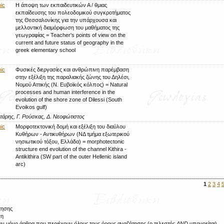
ic
Η άποψη των εκπαιδευτικών Α / θμιας
εκπαίδευσης του πολεοδομικού συγκροτήματος
της Θεσσαλονίκης για την υπάρχουσα και
μελλοντική διαμόρφωση του μαθήματος της
γεωγραφίας = Teacher's points of view on the
current and future status of geography in the
greek elementary school
ic
Φυσικές διεργασίες και ανθρώπινη παρέμβαση
στην εξέλιξη της παραλιακής ζώνης του Δηλέσι,
Νομού Αττικής (Ν. Ευβοϊκός κόλπος) = Natural
processes and human interference in the
evolution of the shore zone of Dilessi (South
Evoikos gulf)
τάρης, Γ. Ρούσκας, Δ. Νεοφώτιστος
ic
Μορφοτεκτονική δομή και εξέλιξη του διαύλου
Κυθήρων - Αντικυθήρων (ΝΔ τμήμα εξωτερικού
νησιωτικού τόξου, Ελλάδα) = morphotectonic
structure end evolution of the channel Kithira -
Antikithira (SW part of the outer Hellenic island
arc)
1
2
3
4
τησης
ση
ουν μόνο άρθρα που περιέχουν
όλους
τους όρους αναζήτησης (ο τελεστής
AND
υπονοείται)