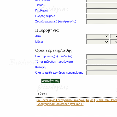
Τίτλος
Περίληψη
Πλήρες Κείμενο
Συμπληρωματικό (-ά) Αρχείο(-α)
Ημερομηνία
Από
Μέχρι
Όροι ευρετηρίασης
Επιστημονικός(οι) Κλάδος(οι)
Τύπος (μέθοδος/προσέγγιση)
Κάλυψη
Όλα τα πεδία των όρων ευρετηρίασης
Τεύχος
8ο Πανελλήνιο Γεωγραφικό Συνέδριο (Τόμος Γ) / 8th Pan-Hellen
Geographical Conference (Volume III)