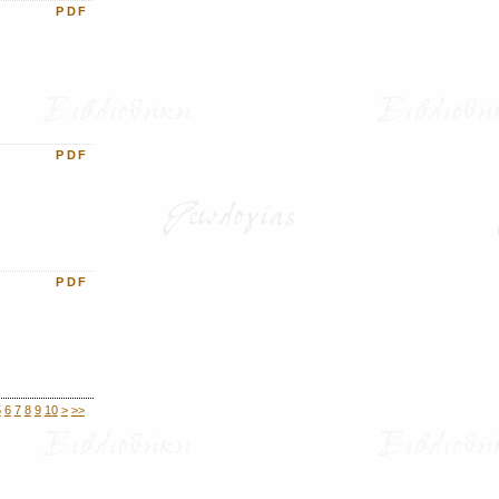
PDF
PDF
PDF
5
6
7
8
9
10
>
>>