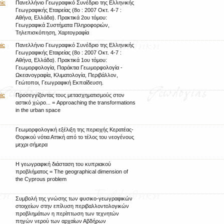
nic
Πανελλήνιο Γεωγραφικό Συνέδριο της Ελληνικής
Γεωγραφικής Εταιρείας (8ο : 2007 Οκτ. 4-7 :
Αθήνα, Ελλάδα). Πρακτικά 2ου τόμου:
Γεωγραφικά Συστήματα Πληροφοριών,
Τηλεπισκόπηση, Χαρτογραφία
ic
Πανελλήνιο Γεωγραφικό Συνέδριο της Ελληνικής
Γεωγραφικής Εταιρείας (8ο : 2007 Οκτ. 4-7 :
Αθήνα, Ελλάδα). Πρακτικά 1ου τόμου:
Γεωμορφολογία, Παράκτια Γεωμορφολογία -
Ωκεανογραφία, Κλιματολογία, Περιβάλλον,
Γεώτοποι, Γεωγραφική Εκπαίδευση.
ic
Προσεγγίζοντας τους μετασχηματισμούς στον
αστικό χώρο... = Approaching the transformations
in the urban space
Γεωμορφολογική εξέλιξη της περιοχής Κερατέας-
Θορικού νότια Αττική από το τέλος του νεογένους
μεχρι σήμερα
Η γεωγραφική διάσταση του κυπριακού
προβλήματος = The geographical dimension of
the Cyprous problem
Συμβολή της γνώσης των φυσικο-γεωγραφικών
στοιχείων στην επίλυση περιβαλλοντολογικών
προβλημάτων η περίπτωση των τεχνητών
πηγών νερού των αρχαίων Αβδήρων