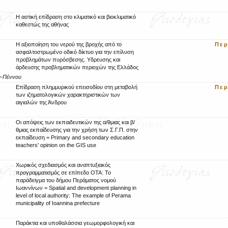
Η αστική επίδραση στο κλιματικό και βιοκλιματικό
καθεστώς της αθήνας
Η αξιοποίηση του νερού της βροχής από το
Πε
ασφαλτοστρωμένο οδικό δίκτυο για την επίλυση
προβλημάτων πυρόσβεσης. Υδρευσης και
άρδευσης προβληματικών περιοχών της Ελλάδος
ου-Πέννου
Επίδραση πλημμυρικού επεισοδίου στη μεταβολή
Πε
των ιζηματολογικών χαρακτηριστικών των
αιγιαλών της Άνδρου
Οι απόψεις των εκπαιδευτικών της α/θμιας και β/
θμιας εκπαίδευσης για την χρήση των Σ.Γ.Π. στην
εκπαίδευση = Primary and secondary education
teachers' opinion on the GIS use
Χωρικός σχεδιασμός και αναπτυξιακός
προγραμματισμός σε επίπεδο ΟΤΑ: Το
παράδειγμα του δήμου Περάματος νομού
Ιωαννίνων = Spatial and development planning in
level of local authority: The example of Perama
municipality of Ioannina prefecture
Παράκτια και υποθαλάσσια γεωμορφολογική και