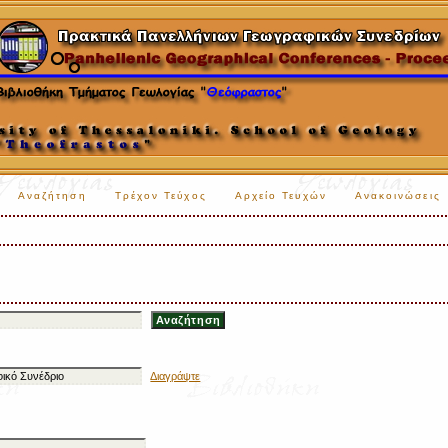
Αναζήτηση
Τρέχον Τεύχος
Αρχείο Τευχών
Ανακοινώσεις
Διαγράψτε