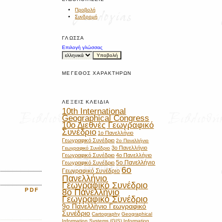
Προβολή
Συνδρομή
ΓΛΏΣΣΑ
Επιλογή γλώσσας
ΜΈΓΕΘΟΣ ΧΑΡΑΚΤΉΡΩΝ
ΛΈΞΕΙΣ ΚΛΕΙΔΙΆ
10th International
Geographical Congress
10ο Διεθνές Γεωγραφικό
Συνέδριο
1ο Πανελλήνιο
Γεωγραφικό Συνέδριο
2ο Πανελλήνιο
3ο Πανελλήνιο
Γεωγραφικό Συνέδριο
Γεωγραφικό Συνέδριο
4ο Πανελλήνιο
5ο Πανελλήνιο
Γεωγραφικό Συνέδριο
6ο
Γεωγραφικό Συνέδριο
Πανελλήνιο
Γεωγραφικό Συνέδριο
PDF
8ο Πανελλήνιο
Γεωγραφικό Συνέδριο
9ο Πανελλήνιο Γεωγραφικό
Συνέδριο
Cartography
Geographical
Information Systems (GIS)
Information