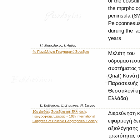
of the coastl
the mprpholog
peninsula (S
Peloponnesus
durung the la
years
Η. Μαριολάκος, Ι. Λαδάς
4ο Πανελλήνιο Γεωγραφικό Συνέδριο
Μελέτη του
υδρομαστευτ
συστήματος 
Qnat( Κανάτ)
Παρασκευής 
Θεσσαλονίκη
Ελλάδα)
Ε. Βαβλιάκης, Ε. Στανίνος, Ν. Στέφος
10o Διεθνές Συνέδριο της Ελληνικής
Διερεύνηση κ
Γεωγραφικής Εταιρίας = 10th International
εφαρμογή δε
Congress of Hellenic Geographical Society
αξιολόγησης 
τρωτότητας τ