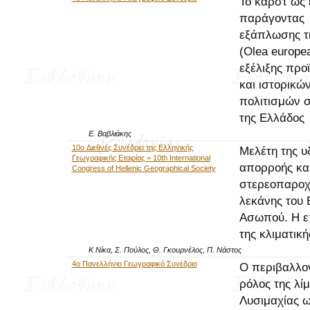
Το καρστ ως
παράγοντας
εξάπλωσης τη
(Olea europea
εξέλιξης προ
και ιστορικώ
πολιτισμών 
της Ελλάδος
Ε. Βαβλιάκης
10o Διεθνές Συνέδριο της Ελληνικής
Mελέτη της υ
Γεωγραφικής Εταιρίας = 10th International
απορροής κα
Congress of Hellenic Geographical Society
στερεοπαροχ
λεκάνης του 
Ασωπού. Η ε
της κλιματικ
Κ Νίκα, Σ. Πούλος, Θ. Γκουρνέλος, Π. Νάστος
4ο Πανελλήνιο Γεωγραφικό Συνέδριο
Ο περιβαλλον
ρόλος της λί
Λυσιμαχίας 