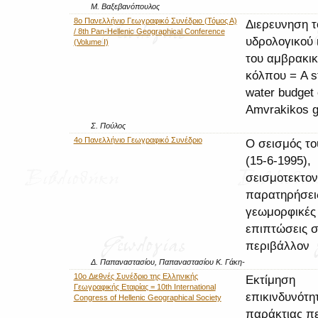
Μ. Βαξεβανόπουλος
8ο Πανελλήνιο Γεωγραφικό Συνέδριο (Τόμος Α)
Διερευνηση τ
/ 8th Pan-Hellenic Geographical Conference
υδρολογικού 
(Volume I)
του αμβρακι
κόλπου = A st
water budget 
Amvrakikos g
Σ. Πούλος
4ο Πανελλήνιο Γεωγραφικό Συνέδριο
Ο σεισμός το
(15-6-1995),
σεισμοτεκτον
παρατηρήσεις
γεωμορφικές
επιπτώσεις σ
περιβάλλον
Δ. Παπαναστασίου, Παπαναστασίου Κ. Γάκη-
10o Διεθνές Συνέδριο της Ελληνικής
Εκτίμηση
Γεωγραφικής Εταιρίας = 10th International
επικινδυνότη
Congress of Hellenic Geographical Society
παράκτιας π