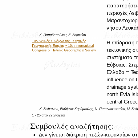
παρατηρήσεις
περιοχές Λει
Μαραντοχωρί
νήσου Λευκά
Κ. Παπαδοπούλου, Ε. Βερυκίου
10o Διεθνές Συνέδριο της Ελληνικής
Η επίδραση τ
Γεωγραφικής Εταιρίας = 10th International
τεκτονικής σ
Congress of Hellenic Geographical Society
συστήματα τη
Εύβοιας, Στε
Ελλάδα = Tec
influence on 
drainage syst
north Evia isl
central Gree
Κ. Βαλκάνου, Ευθύμιος Καρύμπαλης, Ν. Παπαναστασσίου, M. Solda
1 - 25 από 72 Στοιχεία
Συμβουλές αναζήτησης:
Δεν γίνεται διάκριση πεζών-κεφαλαίων σ