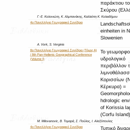
παράκτιου το
Σκύρου (Ελλ
Γ.-Ε. Κολονιώτη, Κ. Αλμπανάκης, Καλλιόπη Κ. Κολιαδήμου
4ο Πανελλήνιο Γεωγραφικό Συνέδριο
Landschaftso
einheiten in 
Slowenien
A. Vork, S. Verginis
8ο Πανελλήνιο Γεωγραφικό Συνέδριο (Τόμος Α)
Το γεωμορφολ
/ 8th Pan-Hellenic Geographical Conference
υδρολογικό
(Volume I)
περιβάλλον τ
λιμνοθάλασσ
Κορισσίων (
Κέρκυρα) =
Geomorpholo
hdrologic env
of Korissia l
(Corfu Island
M. Milovanovic, Β. Τομαρά, Σ. Πούλος, Ι. Αλεξόπουλος
4ο Πανελλήνιο Γεωγραφικό Συνέδριο
Τυπικό διναρ