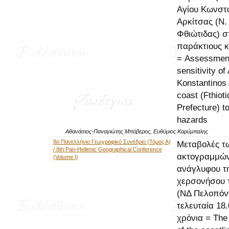
Αγίου Κωνστα
Αρκίτσας (Ν.
Φθιώτιδας) σ
παράκτιους κ
= Assessment
sensitivity of
Konstantinos 
coast (Fthioti
Prefecture) t
hazards
Αθανάσιος-Παναγιώτης Μπόβερος, Ευθύμιος Καρύμπαλης
8ο Πανελλήνιο Γεωγραφικό Συνέδριο (Τόμος Α)
Μεταβολές τ
/ 8th Pan-Hellenic Geographical Conference
ακτογραμμών
(Volume I)
ανάγλυφου τ
χερσονήσου 
(ΝΔ Πελοπόν
τελευταία 18
χρόνια = The 