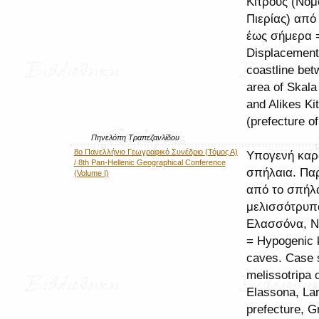
Κίτρους (Νομ
Πιερίας) από
έως σήμερα 
Displacement 
coastline bet
area of Skala
and Alikes Ki
(prefecture of
Πηνελόπη Τραπεζανλίδου
8ο Πανελλήνιο Γεωγραφικό Συνέδριο (Τόμος Α)
Υπογενή καρ
/ 8th Pan-Hellenic Geographical Conference
σπήλαια. Πα
(Volume I)
από το σπήλ
μελισσότρυπ
Ελασσόνα, Ν
= Hypogenic 
caves. Case 
melissotripa 
Elassona, La
prefecture, G