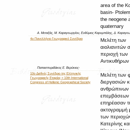
area of the 
basin- Ptolem
the neogene 
quaternary
Α. Μεταξάς, Μ. Καραγεωργίου, Ευθύμιος Καρυμπάλης, Δ. Καραγε
4ο Πανελλήνιο Γεωγραφικό Συνέδριο
Μελέτη των
αιολιανιτών 
περιοχή των
Αντικυθήρων
Παπασπυριδάκος Ε. Βερύκιος-
10o Διεθνές Συνέδριο της Ελληνικής
Μελέτη των 
Γεωγραφικής Εταιρίας = 10th International
διεργασιών κ
Congress of Hellenic Geographical Society
ανθρώπινων
επεμβάσεων
επηρέασαν τ
ακτογραμμή 
των περιοχώ
Κατερίνης κα