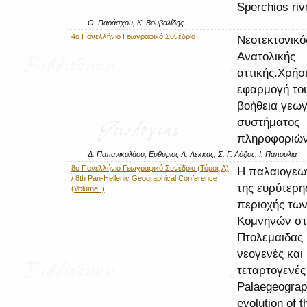
Sperchios riv
Θ. Παράσχου, Κ. Βουβαλίδης
4ο Πανελλήνιο Γεωγραφικό Συνέδριο
Νεοτεκτονικό
Ανατολικής
αττικής.Χρήσ
εφαρμογή του
βοήθεια γεω
συστήματος
πληροφοριώ
Δ. Παπανικολάου, Ευθύμιος Λ. Λέκκας, Σ. Γ. Λόζιος, Ι. Παπούλια
8ο Πανελλήνιο Γεωγραφικό Συνέδριο (Τόμος Α)
Η παλαιογεω
/ 8th Pan-Hellenic Geographical Conference
της ευρύτερη
(Volume I)
περιοχής τω
Κομνηνών στ
Πτολεμαϊδας 
νεογενές και
τεταρτογενές
Palaegeograp
evolution of 