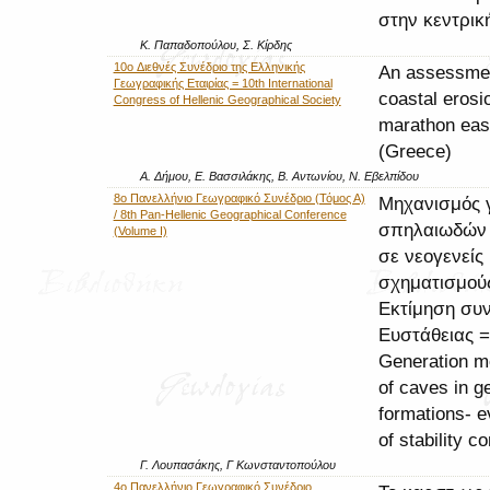
στην κεντρικ
Κ. Παπαδοπούλου, Σ. Κίρδης
10o Διεθνές Συνέδριο της Ελληνικής
An assessmen
Γεωγραφικής Εταιρίας = 10th International
coastal erosi
Congress of Hellenic Geographical Society
marathon east
(Greece)
Α. Δήμου, Ε. Βασσιλάκης, Β. Αντωνίου, Ν. Εβελπίδου
8ο Πανελλήνιο Γεωγραφικό Συνέδριο (Τόμος Α)
Μηχανισμός 
/ 8th Pan-Hellenic Geographical Conference
σπηλαιωδών 
(Volume I)
σε νεογενείς
σχηματισμού
Εκτίμηση συ
Ευστάθειας =
Generation 
of caves in 
formations- e
of stability c
Γ. Λουπασάκης, Γ Κωνσταντοπούλου
4ο Πανελλήνιο Γεωγραφικό Συνέδριο