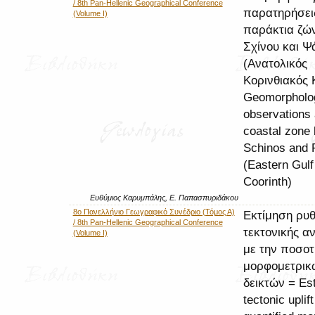
/ 8th Pan-Hellenic Geographical Conference
παρατηρήσει
(Volume I)
παράκτια ζώ
Σχίνου και Ψ
(Ανατολικός
Κορινθιακός 
Geomorpholog
observations 
coastal zone
Schinos and 
(Eastern Gulf
Coorinth)
Ευθύμιος Καρυμπάλης, Ε. Παπασπυριδάκου
8ο Πανελλήνιο Γεωγραφικό Συνέδριο (Τόμος Α)
Εκτίμηση ρυ
/ 8th Pan-Hellenic Geographical Conference
τεκτονικής 
(Volume I)
με την ποσοτ
μορφομετρικ
δεικτών = Est
tectonic uplif