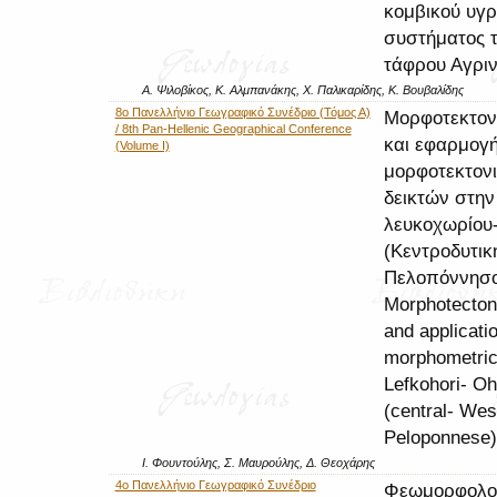
κομβικού υγρ
συστήματος 
τάφρου Αγριν
Α. Ψιλοβίκος, Κ. Αλμπανάκης, Χ. Παλικαρίδης, Κ. Βουβαλίδης
8ο Πανελλήνιο Γεωγραφικό Συνέδριο (Τόμος Α)
Μορφοτεκτον
/ 8th Pan-Hellenic Geographical Conference
και εφαρμογ
(Volume I)
μορφοτεκτον
δεικτών στην
λευκοχωρίου
(Κεντροδυτικ
Πελοπόννησο
Morphotecton
and applicatio
morphometric 
Lefkohori- Oh
(central- Wes
Peloponnese)
Ι. Φουντούλης, Σ. Μαυρούλης, Δ. Θεοχάρης
4ο Πανελλήνιο Γεωγραφικό Συνέδριο
Φεωμορφολο