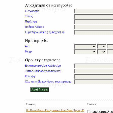
Αναζήτηση σε κατηγορίες
Συγγραφείς
Τίτλος
Περίληψη
Πλήρες Κείμενο
Συμπληρωματικό (-ά) Αρχείο(-α)
Ημερομηνία
Από
Μέχρι
Όροι ευρετηρίασης
Επιστημονικός(οι) Κλάδος(οι)
Τύπος (μέθοδος/προσέγγιση)
Κάλυψη
Όλα τα πεδία των όρων ευρετηρίασης
Τεύχος
Τίτλος
8ο Πανελλήνιο Γεωγραφικό Συνέδριο (Τόμος Α)
Γεωμορφολογ