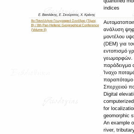
quantified mo
indices
Ε. Βασιλάκης, Ε. Σκούρτσος, Χ. Κράνης
8ο Πανελλήνιο Γεωγραφικό Συνέδριο (Τόμος
Αυτοματοποι
Β) / 8th Pan-Hellenic Geographical Conference
ανάλυση ψηφ
(Volume II)
μοντέλου υψ
(DEM) για το
εντοπισμό γ
γεωμορφών.
παράδειγμα 
Ίναχο ποταμ
παραπόταμο 
Σπερχειού π
Digital eleva
computerized
for localizatio
geomorphic st
An example o
river, tributar