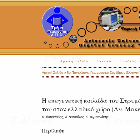
Αρχική Σελίδα
Σχετικά
Σύνδεση
Αρχική Σελίδα
>
5o Πανελλήνιο Γεωγραφικό Συνέδριο / Ελληνική
Η επεγενετική κοιλάδα του Στρυμό
του στον ελλαδικό χώρο (Αν. Μακ
Κ. Βουβαλίδης, Α. Ψιλοβίκος, Κ. Αλμπανάκης
Περίληψη