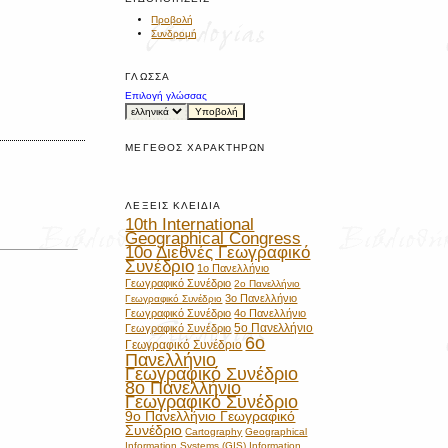
Προβολή
Συνδρομή
ΓΛΏΣΣΑ
Επιλογή γλώσσας
ΜΈΓΕΘΟΣ ΧΑΡΑΚΤΉΡΩΝ
ΛΈΞΕΙΣ ΚΛΕΙΔΙΆ
10th International
Geographical Congress
10ο Διεθνές Γεωγραφικό
Συνέδριο
1ο Πανελλήνιο
Γεωγραφικό Συνέδριο
2ο Πανελλήνιο
3ο Πανελλήνιο
Γεωγραφικό Συνέδριο
Γεωγραφικό Συνέδριο
4ο Πανελλήνιο
5ο Πανελλήνιο
Γεωγραφικό Συνέδριο
6ο
Γεωγραφικό Συνέδριο
Πανελλήνιο
Γεωγραφικό Συνέδριο
8ο Πανελλήνιο
Γεωγραφικό Συνέδριο
9ο Πανελλήνιο Γεωγραφικό
Συνέδριο
Cartography
Geographical
Information Systems (GIS)
Information