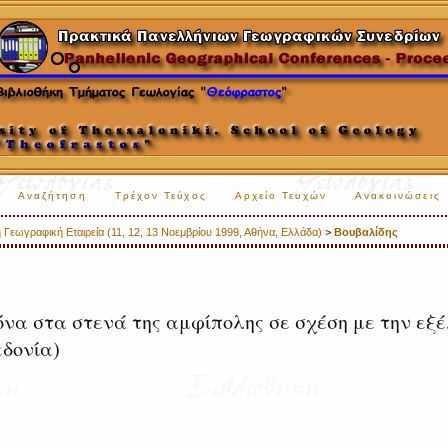
Αναζήτηση
Τρέχον Τεύχος
Αρχείο Τευχών
Ανακοινώσεις
 Γεωγραφική Εταιρεία (11, 12, 13 Νοεμβρίου 1999, Αθήνα, Ελλάδα)
>
Βουβαλίδης
να στα στενά της αμφίπολης σε σχέση με την εξέ
εδονία)