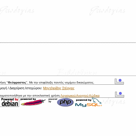
θήκη "
Θεόφραστος
", Με την επιφύλαξη παντός νομίμου δικαιώματος.
ογή / Διαχείριση Ιστοχώρου:
Μηντζαρίδης Στέργιος
ραγματοποιήθηκε με την αποκλειστική χρήση
Λογισμικού Ανοιχτού Κώδικα