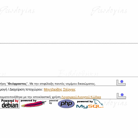
θήκη "
Θεόφραστος
", Με την επιφύλαξη παντός νομίμου δικαιώματος.
ογή / Διαχείριση Ιστοχώρου:
Μηντζαρίδης Στέργιος
ραγματοποιήθηκε με την αποκλειστική χρήση
Λογισμικού Ανοιχτού Κώδικα