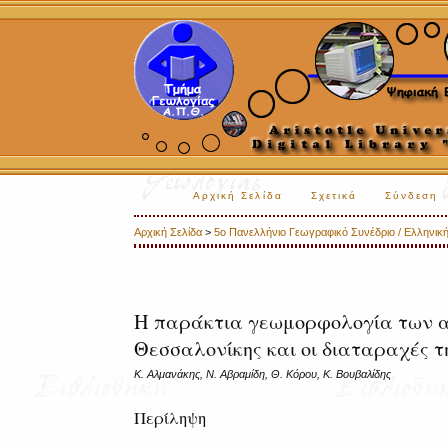
Αρχική Σελίδα
Σχετικά
Σύνδεση
Αρχική Σελίδα
>
5o Πανελλήνιο Γεωγραφικό Συνέδριο / Ελληνική
Η παράκτια γεωμορφολογία των α
Θεσσαλονίκης και οι διαταραχές 
Κ. Αλμανάκης, Ν. Αβραμίδη, Θ. Κόρου, Κ. Βουβαλίδης
Περίληψη