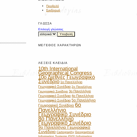
Προβολή
Συνδρομή
ΓΛΏΣΣΑ
Επιλογή γλώσσας
ΜΈΓΕΘΟΣ ΧΑΡΑΚΤΉΡΩΝ
ΛΈΞΕΙΣ ΚΛΕΙΔΙΆ
10th International
Geographical Congress
10ο Διεθνές Γεωγραφικό
Συνέδριο
1ο Πανελλήνιο
Γεωγραφικό Συνέδριο
2ο Πανελλήνιο
3ο Πανελλήνιο
Γεωγραφικό Συνέδριο
Γεωγραφικό Συνέδριο
4ο Πανελλήνιο
5ο Πανελλήνιο
Γεωγραφικό Συνέδριο
6ο
Γεωγραφικό Συνέδριο
Πανελλήνιο
Γεωγραφικό Συνέδριο
8ο Πανελλήνιο
Γεωγραφικό Συνέδριο
9ο Πανελλήνιο Γεωγραφικό
Συνέδριο
Cartography
Geographical
Information Systems (GIS)
Information