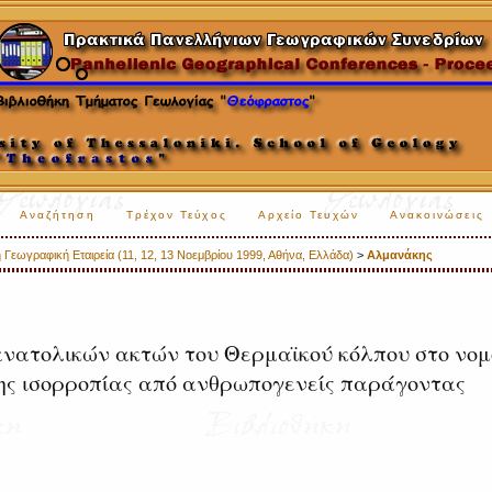
Αναζήτηση
Τρέχον Τεύχος
Αρχείο Τευχών
Ανακοινώσεις
 Γεωγραφική Εταιρεία (11, 12, 13 Νοεμβρίου 1999, Αθήνα, Ελλάδα)
>
Αλμανάκης
νατολικών ακτών του Θερμαϊκού κόλπου στο νομ
της ισορροπίας από ανθρωπογενείς παράγοντας