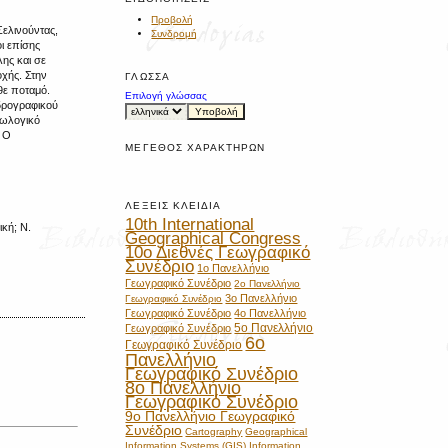
Προβολή
Σελινούντας,
Συνδρομή
οι επίσης
ης και σε
οχής. Στην
ΓΛΏΣΣΑ
θε ποταμό.
Επιλογή γλώσσας
υδρογραφικού
εωλογικό
. Ο
ΜΈΓΕΘΟΣ ΧΑΡΑΚΤΉΡΩΝ
ΛΈΞΕΙΣ ΚΛΕΙΔΙΆ
10th International
ική; N.
Geographical Congress
10ο Διεθνές Γεωγραφικό
Συνέδριο
1ο Πανελλήνιο
Γεωγραφικό Συνέδριο
2ο Πανελλήνιο
3ο Πανελλήνιο
Γεωγραφικό Συνέδριο
Γεωγραφικό Συνέδριο
4ο Πανελλήνιο
5ο Πανελλήνιο
Γεωγραφικό Συνέδριο
6ο
Γεωγραφικό Συνέδριο
Πανελλήνιο
Γεωγραφικό Συνέδριο
8ο Πανελλήνιο
Γεωγραφικό Συνέδριο
9ο Πανελλήνιο Γεωγραφικό
Συνέδριο
Cartography
Geographical
Information Systems (GIS)
Information