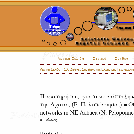
Αρχική Σελίδα
Σχετικά
Σύνδεση
Αρχική Σελίδα
>
10o Διεθνές Συνέδριο της Ελληνικής Γεωγραφικής
Παρατηρήσεις, για την ανάπτυξη 
της Αχαίας (Β. Πελοπόννησος) = Obse
networks in NE Achaea (N. Peloponne
Κ. Τρίκολας
Περίληψη