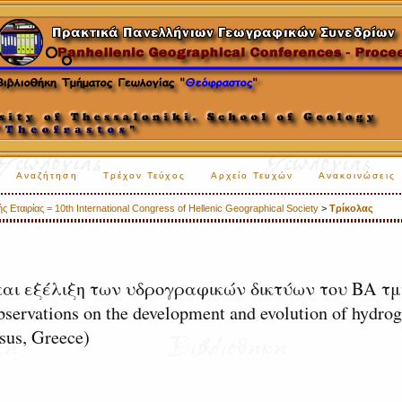
Αναζήτηση
Τρέχον Τεύχος
Αρχείο Τευχών
Ανακοινώσεις
 Εταιρίας = 10th International Congress of Hellenic Geographical Society
>
Τρίκολας
και εξέλιξη των υδρογραφικών δικτύων του ΒΑ τ
rvations on the development and evolution of hydrog
sus, Greece)