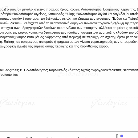
 α Δ ρ έουν ο ι μεγάλοι σχετικά ποταμοί: Κριός, Κράθις, Λαδοπόταμος, Βουραϊκός, Κερυνίτης, 
ικρότεροι Θολοπόταμος Αιγείρας, Κατουρλάς Ελίκης, Θολοπόταμος Αιγίου και Λαγκάδι, οι οποί
οταμών αυτών έχουν αναπτυχθεί κυρίως σε αλπικά ιζήματα των ενοτήτων Πίνδου και Τρίπολ
αυτών δικτύων, ελέγχεται από τη νεοτεκτονική δομή και παλαιογεωγραφική εξέλιξη της περι
ά στοιχεία των υδρογραφικών δικτύων του συνόλου των ποταμών, αλλά και επιμέρους σε κά
ση ροής της κύριας κοίτης και δευτερευόντων κλάδων, ασυμμετρία ανάπτυξης κλάδων του 
αφορετικός βαθμός κατά βάθος διάβρωσης από περιοχή σε περιοχή, σε σχέση βέβαια με το γ
λιξη. Επίσης, σε ορισμένους ποταμούς ή τμήματα αυτών γίνεται χαρακτηρισμός των απορροών
ωγραφική εξέλιξη της ευρείας αυτής περιοχής και της Κορινθιακής τάφρου.
cal Congress; Β. Πελοπόννησος; Κορινθιακός κόλπος; Αχαία; Υδρογραφικά δίκτυα; Νεοτεκτον
Neotectonics