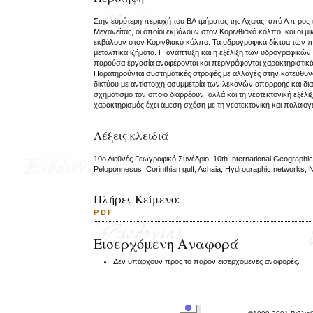
Στην ευρύτερη περιοχή του ΒA τμήματος της Αχαίας, από Α π ρος τ
Μεγανείτας, οι οποίοι εκβάλουν στον Κορινθιακό κόλπο, και οι μ
εκβάλουν στον Κορινθιακό κόλπο. Τα υδρογραφικά δίκτυα των π
μεταλπικά ιζήματα. Η ανάπτυξη και η εξέλιξη των υδρογραφικών 
παρούσα εργασία αναφέρονται και περιγράφονται χαρακτηριστικ
Παρατηρούνται συστηματικές στροφές με αλλαγές στην κατεύθυν
δικτύου με αντίστοιχη ασυμμετρία των λεκανών απορροής και δι
σχηματισμό τον οποίο διαρρέουν, αλλά και τη νεοτεκτονική εξέ
χαρακτηρισμός έχει άμεση σχέση με τη νεοτεκτονική και παλαιογε
Λέξεις κλειδιά
10ο Διεθνές Γεωγραφικό Συνέδριο; 10th International Geographi
Peloponnesus; Corinthian gulf; Achaia; Hydrographic networks; 
Πλήρες Κείμενο:
PDF
Εισερχόμενη Αναφορά
Δεν υπάρχουν προς το παρόν εισερχόμενες αναφορές.