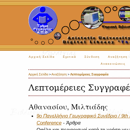
Αρχική Σελίδα
Σχετικά
Σύνδεση
Αναζήτηση
Ανακοινώσεις
Αρχική Σελίδα
>
Αναζήτηση
>
Λεπτομέρειες Συγγραφέα
Λεπτομέρειες Συγγραφ
Αθανασίου, Μιλτιάδης
9ο Πανελλήνιο Γεωγραφικό Συνέδριο / 9th 
Conference
- Άρθρα
Οφέλη και περιορισμοί κατά τη χρήση γ