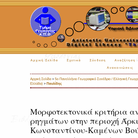
Αρχική Σελίδα
Σχετικά
Σύνδεση
Αναζήτηση
Ανακοινώσεις
Αρχική Σελίδα
>
5o Πανελλήνιο Γεωγραφικό Συνέδριο / Ελληνική Γεωγραφ
Ελλάδα)
>
Παυλίδης
Μορφοτεκτονικά κριτήρια α
ρηγμάτων στην περιοχή Άρκ
Κωνσταντίνου-Καμένων Βο