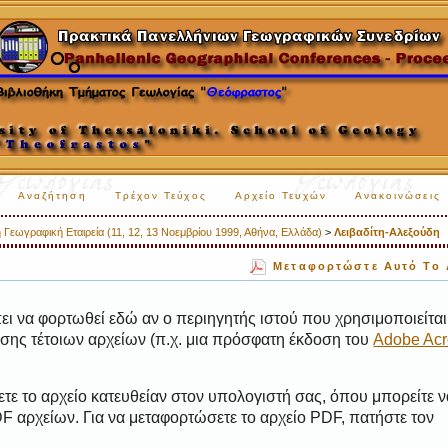
Αναζήτηση
Τρέχον Τεύχος
Αρχείο Τευχών
Ανακοινώσεις
 Γεωγραφική Εταιρεία (11, 12, 13 Νοεμβρίου 1999, Αθήνα, Ελλάδα)
>
Λειβαδίτη-Αλεξούδη
Μεταφορτώστε Αυτό Το 
ι να φορτωθεί εδώ αν ο περιηγητής ιστού που χρησιμοποιείται 
ης τέτοιων αρχείων (π.χ. μια πρόσφατη έκδοση του
Adobe Acr
τε το αρχείο κατευθείαν στον υπολογιστή σας, όπου μπορείτε ν
 αρχείων. Για να μεταφορτώσετε το αρχείο PDF, πατήστε τον