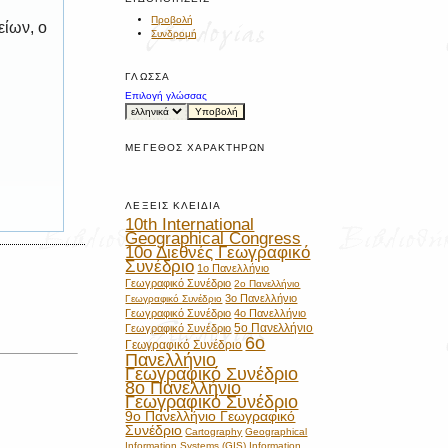
Προβολή
είων, ο
Συνδρομή
ΓΛΏΣΣΑ
Επιλογή γλώσσας
ΜΈΓΕΘΟΣ ΧΑΡΑΚΤΉΡΩΝ
ΛΈΞΕΙΣ ΚΛΕΙΔΙΆ
10th International
Geographical Congress
10ο Διεθνές Γεωγραφικό
Συνέδριο
1ο Πανελλήνιο
Γεωγραφικό Συνέδριο
2ο Πανελλήνιο
3ο Πανελλήνιο
Γεωγραφικό Συνέδριο
Γεωγραφικό Συνέδριο
4ο Πανελλήνιο
5ο Πανελλήνιο
Γεωγραφικό Συνέδριο
6ο
Γεωγραφικό Συνέδριο
Πανελλήνιο
Γεωγραφικό Συνέδριο
8ο Πανελλήνιο
Γεωγραφικό Συνέδριο
9ο Πανελλήνιο Γεωγραφικό
Συνέδριο
Cartography
Geographical
Information Systems (GIS)
Information