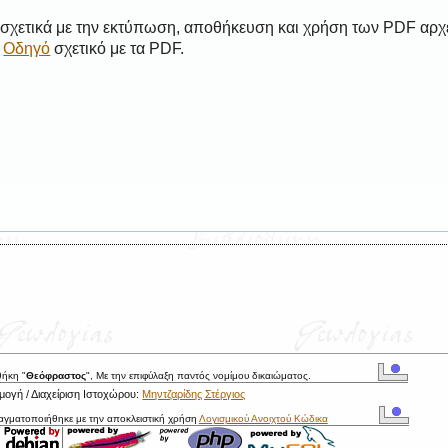
 σχετικά με την εκτύπωση, αποθήκευση και χρήση των PDF αρχ
ο
Οδηγό
σχετικό με τα PDF.
θήκη "
Θεόφραστος
", Με την επιφύλαξη παντός νομίμου δικαιώματος.
ογή / Διαχείριση Ιστοχώρου:
Μηντζαρίδης Στέργιος
ραγματοποιήθηκε με την αποκλειστική χρήση
Λογισμικού Ανοιχτού Κώδικα