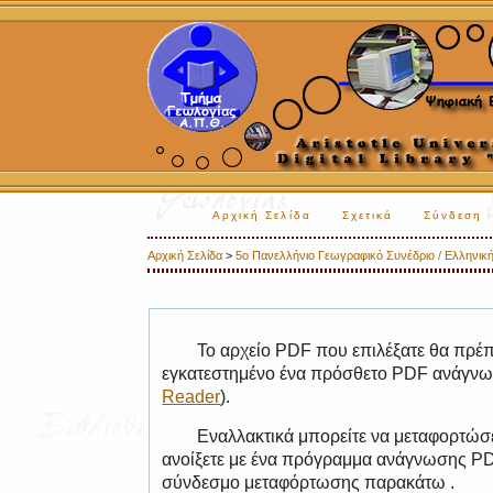
Αρχική Σελίδα
Σχετικά
Σύνδεση
Αρχική Σελίδα
>
5o Πανελλήνιο Γεωγραφικό Συνέδριο / Ελληνική
Το αρχείο PDF που επιλέξατε θα πρέπε
εγκατεστημένο ένα πρόσθετο PDF ανάγνωσ
Reader
).
Εναλλακτικά μπορείτε να μεταφορτώσε
ανοίξετε με ένα πρόγραμμα ανάγνωσης PDF
σύνδεσμο μεταφόρτωσης παρακάτω .