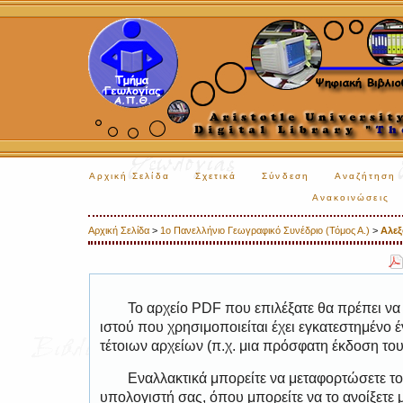
Αρχική Σελίδα
Σχετικά
Σύνδεση
Αναζήτηση
Ανακοινώσεις
Αρχική Σελίδα
>
1ο Πανελλήνιο Γεωγραφικό Συνέδριο (Τόμος Α.)
>
Αλε
Το αρχείο PDF που επιλέξατε θα πρέπει να
ιστού που χρησιμοποιείται έχει εγκατεστημέν
τέτοιων αρχείων (π.χ. μια πρόσφατη έκδοση το
Εναλλακτικά μπορείτε να μεταφορτώσετε το
υπολογιστή σας, όπου μπορείτε να το ανοίξετ