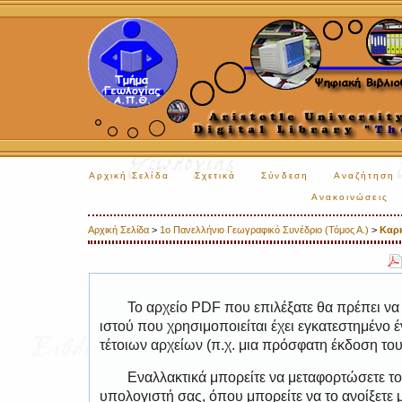
Αρχική Σελίδα
Σχετικά
Σύνδεση
Αναζήτηση
Ανακοινώσεις
Αρχική Σελίδα
>
1ο Πανελλήνιο Γεωγραφικό Συνέδριο (Τόμος Α.)
>
Καρ
Το αρχείο PDF που επιλέξατε θα πρέπει να
ιστού που χρησιμοποιείται έχει εγκατεστημέν
τέτοιων αρχείων (π.χ. μια πρόσφατη έκδοση το
Εναλλακτικά μπορείτε να μεταφορτώσετε το
υπολογιστή σας, όπου μπορείτε να το ανοίξετ