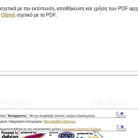
 σχετικά με την εκτύπωση, αποθήκευση και χρήση των PDF αρχ
ο
Οδηγό
σχετικό με τα PDF.
θήκη "
Θεόφραστος
", Με την επιφύλαξη παντός νομίμου δικαιώματος.
ογή / Διαχείριση Ιστοχώρου:
Μηντζαρίδης Στέργιος
ραγματοποιήθηκε με την αποκλειστική χρήση
Λογισμικού Ανοιχτού Κώδικα