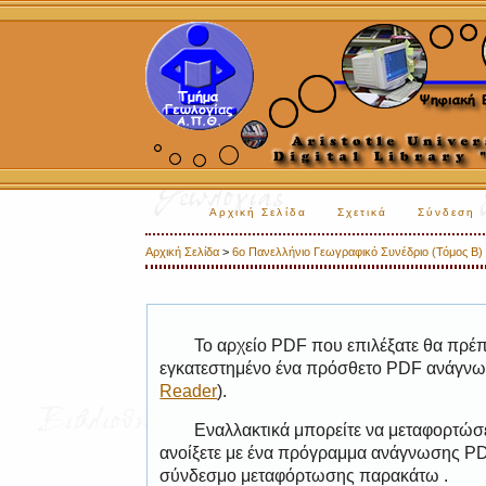
Αρχική Σελίδα
Σχετικά
Σύνδεση
Αρχική Σελίδα
>
6ο Πανελλήνιο Γεωγραφικό Συνέδριο (Τόμος Β) /
Το αρχείο PDF που επιλέξατε θα πρέπε
εγκατεστημένο ένα πρόσθετο PDF ανάγνωσ
Reader
).
Εναλλακτικά μπορείτε να μεταφορτώσε
ανοίξετε με ένα πρόγραμμα ανάγνωσης PDF
σύνδεσμο μεταφόρτωσης παρακάτω .