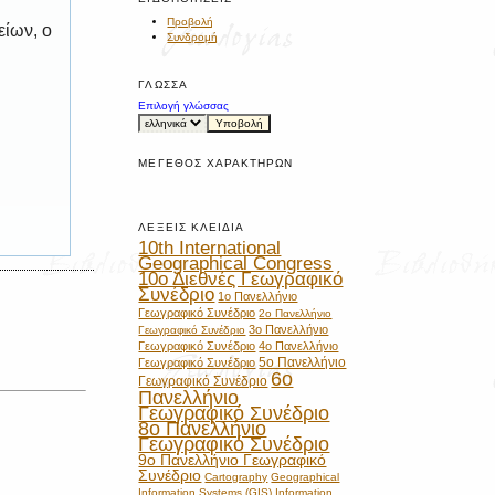
Προβολή
είων, ο
Συνδρομή
ΓΛΏΣΣΑ
Επιλογή γλώσσας
ΜΈΓΕΘΟΣ ΧΑΡΑΚΤΉΡΩΝ
ΛΈΞΕΙΣ ΚΛΕΙΔΙΆ
10th International
Geographical Congress
10ο Διεθνές Γεωγραφικό
Συνέδριο
1ο Πανελλήνιο
Γεωγραφικό Συνέδριο
2ο Πανελλήνιο
3ο Πανελλήνιο
Γεωγραφικό Συνέδριο
Γεωγραφικό Συνέδριο
4ο Πανελλήνιο
5ο Πανελλήνιο
Γεωγραφικό Συνέδριο
6ο
Γεωγραφικό Συνέδριο
Πανελλήνιο
Γεωγραφικό Συνέδριο
8ο Πανελλήνιο
Γεωγραφικό Συνέδριο
9ο Πανελλήνιο Γεωγραφικό
Συνέδριο
Cartography
Geographical
Information Systems (GIS)
Information