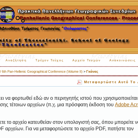
Αναζήτηση
Τρέχον Τεύχος
Αρχείο Τευχών
Ανακοινώσεις
 6th Pan-Hellenic Geographical Conference (Volume II)
>
Γκάνας
Μεταφορτώστε Αυτό Το 
ι να φορτωθεί εδώ αν ο περιηγητής ιστού που χρησιμοποιείται 
ης τέτοιων αρχείων (π.χ. μια πρόσφατη έκδοση του
Adobe Acr
τε το αρχείο κατευθείαν στον υπολογιστή σας, όπου μπορείτε ν
 αρχείων. Για να μεταφορτώσετε το αρχείο PDF, πατήστε τον