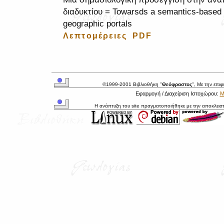
διαδυκτίου = Towarsds a semantics-based 
geographic portals
Λεπτομέρειες
PDF
©1999-2001 Βιβλιοθήκη "
Θεόφραστος
", Με την επι
Εφαρμογή / Διαχείριση Ιστοχώρου:
Μ
Η ανάπτυξη του site πραγματοποιήθηκε με την αποκλεισ