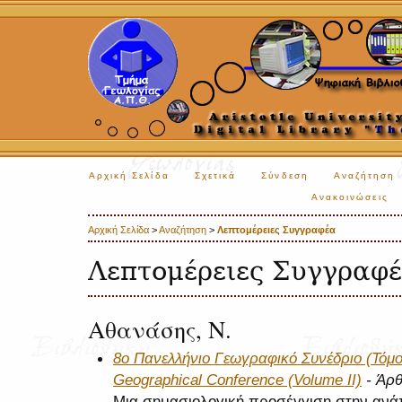
Αρχική Σελίδα
Σχετικά
Σύνδεση
Αναζήτηση
Ανακοινώσεις
Αρχική Σελίδα
>
Αναζήτηση
>
Λεπτομέρειες Συγγραφέα
Λεπτομέρειες Συγγραφ
Αθανάσης, Ν.
8ο Πανελλήνιο Γεωγραφικό Συνέδριο (Τόμος
Geographical Conference (Volume II)
- Άρ
Μια σημασιολογική προσέγγιση στην αν