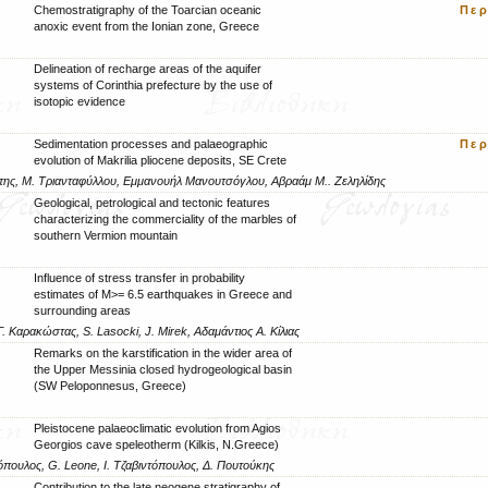
Chemostratigraphy of the Toarcian oceanic
Πε
anoxic event from the Ionian zone, Greece
Delineation of recharge areas of the aquifer
systems of Corinthia prefecture by the use of
isotopic evidence
Sedimentation processes and palaeographic
Πε
evolution of Makrilia pliocene deposits, SE Crete
ότης, Μ. Τριανταφύλλου, Εμμανουήλ Μανουτσόγλου, Αβραάμ Μ.. Ζεληλίδης
Geological, petrological and tectonic features
characterizing the commerciality of the marbles of
southern Vermion mountain
Influence of stress transfer in probability
estimates of M>= 6.5 earthquakes in Greece and
surrounding areas
 Καρακώστας, S. Lasocki, J. Mirek, Αδαμάντιος Α. Κίλιας
Remarks on the karstification in the wider area of
the Upper Messinia closed hydrogeological basin
(SW Peloponnesus, Greece)
Pleistocene palaeoclimatic evolution from Agios
Georgios cave speleotherm (Kilkis, N.Greece)
όπουλος, G. Leone, Ι. Τζαβιντόπουλος, Δ. Πουτούκης
Contribution to the late neogene stratigraphy of