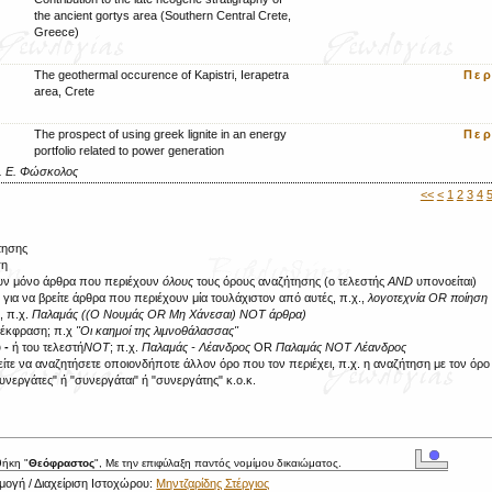
the ancient gortys area (Southern Central Crete,
Greece)
The geothermal occurence of Kapistri, Ierapetra
Πε
area, Crete
The prospect of using greek lignite in an energy
Πε
portfolio related to power generation
Α. Ε. Φώσκολος
<<
<
1
2
3
4
τησης
ση
ουν μόνο άρθρα που περιέχουν
όλους
τους όρους αναζήτησης (ο τελεστής
AND
υπονοείται)
R
για να βρείτε άρθρα που περιέχουν μία τουλάχιστον από αυτές, π.χ.,
λογοτεχνία OR ποίηση
, π.χ.
Παλαμάς ((Ο Νουμάς OR Μη Χάνεσαι) NOT άρθρα)
ή έκφραση; π.χ
"Οι καημοί της λιμνοθάλασσας"
υ
-
ή του τελεστή
NOT
; π.χ.
Παλαμάς - Λέανδρος
OR
Παλαμάς NOT Λέανδρος
τε να αναζητήσετε οποιονδήποτε άλλον όρο που τον περιέχει, π.χ. η αναζήτηση με τον όρ
νεργάτες" ή "συνεργάται" ή "συνεργάτης" κ.ο.κ.
θήκη "
Θεόφραστος
", Με την επιφύλαξη παντός νομίμου δικαιώματος.
ογή / Διαχείριση Ιστοχώρου:
Μηντζαρίδης Στέργιος