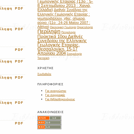
Γεωλογικής Εταιρίας (13ο : 5-
8 Σεπτεμβρίου 2013 : Χανιά,
ρίληψη
PDF
Ελλάδα)
Διεθνές Συνέδριο της
Ελληνικής Γεωλογικής Εταιρίας :
γεωπεριβάλλον, χθες, σήμερα,
αύριο. (11ο : 24-26 Μαίου 2007 :
Αθήνα)
Οικονομική Γεωλογία
Ορυκτολογία
ρίληψη
PDF
Περίληψη
Πετρολογία
Πρακτικά 10ου Διεθνές
Συνεδρίου της Ελληνικής
Γεωλογικής Εταιρίας.
Θεσσαλονίκη, 15-17
PDF
Απριλίου 2004
Σεισμολογία
Τεκτονική
ρίληψη
PDF
ΧΡΉΣΤΗΣ
Συνδεθείτε
ρίληψη
PDF
ΠΛΗΡΟΦΟΡΊΕΣ
Για αναγνώστες
Για συγγραφείς
Για βιβλιοθηκονόμους
ρίληψη
PDF
ΑΝΑΚΟΙΝΏΣΕΙΣ
PDF