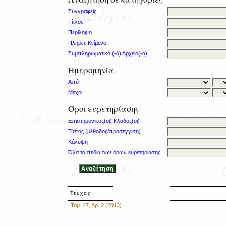
Συγγραφείς
Τίτλος
Περίληψη
Πλήρες Κείμενο
Συμπληρωματικό (-ά) Αρχείο(-α)
Ημερομηνία
Από
Μέχρι
Όροι ευρετηρίασης
Επιστημονικός(οι) Κλάδος(οι)
Τύπος (μέθοδος/προσέγγιση)
Κάλυψη
Όλα τα πεδία των όρων ευρετηρίασης
Τεύχος
Τόμ. 47, Αρ. 2 (2013)