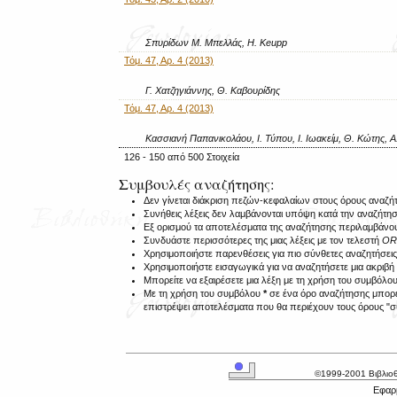
Σπυρίδων Μ. Μπελλάς, H. Keupp
Τόμ. 47, Αρ. 4 (2013)
Γ. Χατζηγιάννης, Θ. Καβουρίδης
Τόμ. 47, Αρ. 4 (2013)
Κασσιανή Παπανικολάου, Ι. Τύπου, Ι. Ιωακείμ, Θ. Κώτης, 
126 - 150 από 500 Στοιχεία
Συμβουλές αναζήτησης:
Δεν γίνεται διάκριση πεζών-κεφαλαίων στους όρους αναζή
Συνήθεις λέξεις δεν λαμβάνονται υπόψη κατά την αναζήτη
Εξ ορισμού τα αποτελέσματα της αναζήτησης περιλαμβάν
Συνδυάστε περισσότερες της μιας λέξεις με τον τελεστή
O
Χρησιμοποιήστε παρενθέσεις για πιο σύνθετες αναζητήσεις
Χρησιμοποιήστε εισαγωγικά για να αναζητήσετε μια ακριβ
Μπορείτε να εξαιρέσετε μια λέξη με τη χρήση του συμβόλο
Με τη χρήση του συμβόλου
*
σε ένα όρο αναζήτησης μπορεί
επιστρέψει αποτελέσματα που θα περιέχουν τους όρους "συ
©1999-2001 Βιβλιο
Εφαρμ