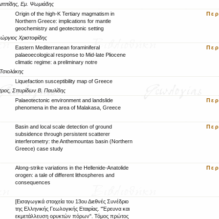
λιππίδης, Εμ. Ψωμιάδης
Origin of the high-K Tertiary magmatism in
Πε
Northern Greece: implications for mantle
geochemistry and geotectonic setting
Γεώργιος Χριστοφίδης
Eastern Mediterranean foraminiferal
Πε
palaeoecological response to Mid-late Pliocene
climatic regime: a preliminary notre
 Τσιολάκης
Liquefaction susceptibility map of Greece
τρος, Σπυρίδων Β. Παυλίδης
Palaeotectonic environment and landslide
Πε
phenomena in the area of Malakasa, Greece
Basin and local scale detection of ground
Πε
subsidence through persistent scatterer
interferometry: the Anthemountas basin (Northern
Greece) case study
Along-strike variations in the Hellenide-Anatolide
Πε
orogen: a tale of different lithospheres and
consequences
[Εισαγωγικά στοιχεία του 13ου Διεθνές Συνέδριο
της Ελληνικής Γεωλογικής Εταιρίας. "Έρευνα και
εκμετάλλευση ορυκτών πόρων". Τόμος πρώτος