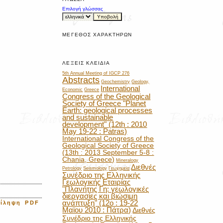
Επιλογή γλώσσας
ΜΈΓΕΘΟΣ ΧΑΡΑΚΤΉΡΩΝ
ΛΈΞΕΙΣ ΚΛΕΙΔΙΆ
5th Annual Meeting of IGCP 276
Abstracts
Geochemistry
Geology,
International
Economic
Greece
Congress of the Geological
Society of Greece "Planet
Earth: geological processes
and sustainable
development" (12th : 2010
May 19-22 : Patras)
International Congress of the
Geological Society of Greece
(13th : 2013 September 5-8 :
Chania, Greece)
Mineralogy
Διεθνές
Petrology
Seismology
Γεωχημεία
Συνέδριο της Ελληνικής
Γεωλογικής Εταιρίας
"Πλανήτης Γη: γεωλογικές
διεργασίες και βιώσιμη
ανάπτυξη" (12ο : 19-22
ρίληψη
PDF
Μαϊου 2010 : Πάτρα)
Διεθνές
Συνέδριο της Ελληνικής