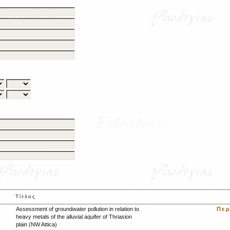
Τίτλος
Assessment of groundwater pollution in relation to
Πε
heavy metals of the alluvial aquifer of Thriasion
plain (NW Attica)