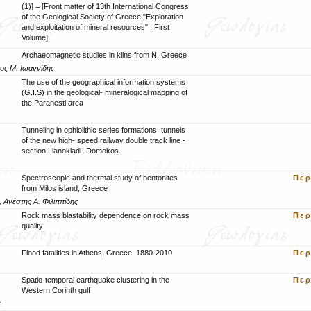
(1)] = [Front matter of 13th International Congress
of the Geological Society of Greece."Exploration
and exploitation of mineral resources" . First
Volume]
Archaeomagnetic studies in kilns from N. Greece
ος Μ. Ιωαννίδης
The use of the geographical information systems
(G.I.S) in the geological- mineralogical mapping of
the Paranesti area
Tunneling in ophiolithic series formations: tunnels
of the new high- speed railway double track line -
section Lianokladi -Domokos
Spectroscopic and thermal study of bentonites
Πε
from Milos island, Greece
, Ανέστης Α. Φιλιππίδης
Rock mass blastability dependence on rock mass
Πε
quality
Flood fatalities in Athens, Greece: 1880-2010
Πε
Spatio-temporal earthquake clustering in the
Πε
Western Corinth gulf
ς