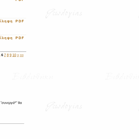
ρίληψη
PDF
ρίληψη
PDF
5
6
7
8
9
10
>
>>
ο
"συνεργά*"
θα