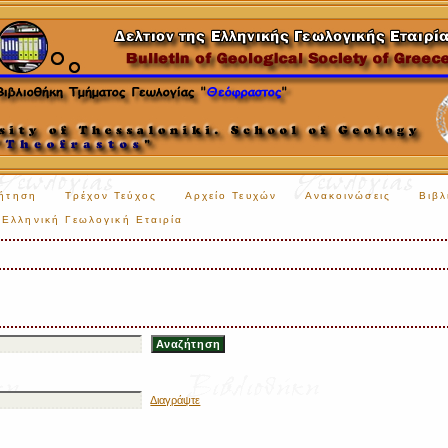
ήτηση
Τρέχον Τεύχος
Αρχείο Τευχών
Ανακοινώσεις
Βιβλ
Ελληνική Γεωλογική Εταιρία
Διαγράψτε