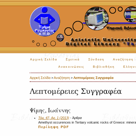
Αρχική Σελίδα
Σχετικά
Σύνδεση
Αναζήτηση
Ανακοινώσεις
Βιβλιοθήκη
Ελληνι
Αρχική Σελίδα
>
Αναζήτηση
>
Λεπτομέρειες Συγγραφέα
Λεπτομέρειες Συγγραφέα
Ψίμης, Ιωάννης
Τόμ. 47, Αρ. 1 (2013)
- Άρθρα
Amethyst occurences in Tertiary volcanic rocks of Greece: mineral
Περίληψη
PDF