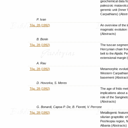
geochemical data for
paleozoic matavolca
geremic unit (Inner
Carpathians) (Abstr
P. Ivan
Τόμ. 28 (1992)
An overview of the l
magmatic evolution i
(Abstracts)
B. Bonin
Τόμ. 28 (1992)
The tuscan segment 
Hercynian chain fro
belt to the Alpidic Pe
extensional margin 
A. Rau
Τόμ. 28 (1992)
Metamorphic evoluti
Western Carpathian
basement (Abstract
D. Hovorka, S. Meres
Τόμ. 28 (1992)
The age of frido me
implications about a
role of the Sangineto
(Abstracts)
G. Bonardi, Capoa P. De, B. Fioretti, V. Perrone
Τόμ. 28 (1992)
Metallogenic feature
silurian graptolitic s
Peshkopia region, 
Albania (Abstracts)