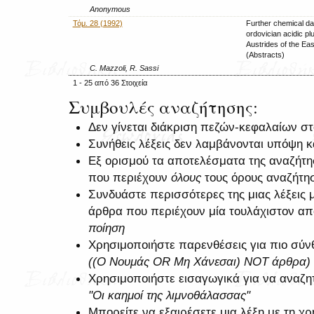
Anonymous
Τόμ. 28 (1992)
Further chemical da
ordovician acidic pl
Austrides of the Eas
(Abstracts)
C. Mazzoli, R. Sassi
1 - 25 από 36 Στοιχεία
Συμβουλές αναζήτησης:
Δεν γίνεται διάκριση πεζών-κεφαλαίων σ
Συνήθεις λέξεις δεν λαμβάνονται υπόψη 
Εξ ορισμού τα αποτελέσματα της αναζήτ
που περιέχουν
όλους
τους όρους αναζήτη
Συνδυάστε περισσότερες της μιας λέξεις 
άρθρα που περιέχουν μία τουλάχιστον από
ποίηση
Χρησιμοποιήστε παρενθέσεις για πιο σύνθ
((Ο Νουμάς OR Μη Χάνεσαι) NOT άρθρα)
Χρησιμοποιήστε εισαγωγικά για να αναζη
"Οι καημοί της λιμνοθάλασσας"
Μπορείτε να εξαιρέσετε μια λέξη με τη 