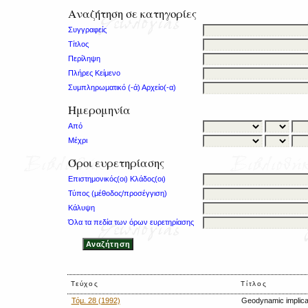
Αναζήτηση σε κατηγορίες
Συγγραφείς
Τίτλος
Περίληψη
Πλήρες Κείμενο
Συμπληρωματικό (-ά) Αρχείο(-α)
Ημερομηνία
Από
Μέχρι
Όροι ευρετηρίασης
Επιστημονικός(οι) Κλάδος(οι)
Τύπος (μέθοδος/προσέγγιση)
Κάλυψη
Όλα τα πεδία των όρων ευρετηρίασης
Τεύχος
Τίτλος
Τόμ. 28 (1992)
Geodynamic implicat