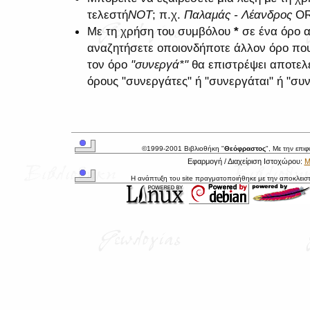
τελεστή
NOT
; π.χ.
Παλαμάς - Λέανδρος
O
Με τη χρήση του συμβόλου
*
σε ένα όρο α
αναζητήσετε οποιονδήποτε άλλον όρο που 
τον όρο
"συνεργά*"
θα επιστρέψει αποτελ
όρους "συνεργάτες" ή "συνεργάται" ή "συν
©1999-2001 Βιβλιοθήκη "
Θεόφραστος
", Με την επι
Εφαρμογή / Διαχείριση Ιστοχώρου:
Μ
Η ανάπτυξη του site πραγματοποιήθηκε με την αποκλεισ