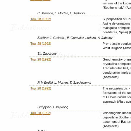
terrains of the Luc
(Southern Italy) (Ab
C. Monaco, L. Morten, L. Tortorici
Τόμ. 28 (1992)
Superposition of He
Alpine deformations 
malaguide complex 
cordilleras, Spain) 
Zaldivar J. Galindo-, F. Gonzalez-Lodeiro, A. Jabaloy
Τόμ. 28 (1992)
Pre- triassic section
West Bulgaria (Abst
S.I. Zagorcev
Τόμ. 28 (1992)
Geochemistry of me
crystalline complex
Transdanubia belt, 
geodynamic implica
(Abstracts)
R.M Bedini, L. Morten, T. Szederkenyi
Τόμ. 28 (1992)
The neopaleozoic - t
formations of the so
of Lesvos island: te
approach (Abstract
Γεώργιος Π. Μιγκίρος
Τόμ. 28 (1992)
Volcanogenic massi
deposits in Southern
basement of Eastern
(Abstracts)