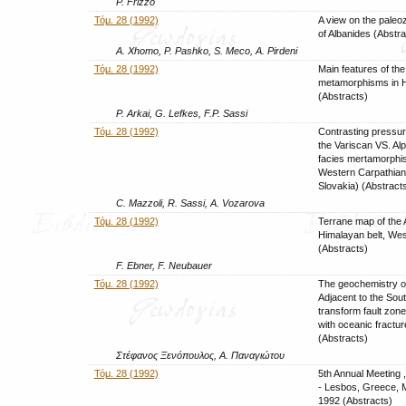
P. Frizzo
Τόμ. 28 (1992)
A view on the paleo
of Albanides (Abstra
A. Xhomo, P. Pashko, S. Meco, A. Pirdeni
Τόμ. 28 (1992)
Main features of the
metamorphisms in 
(Abstracts)
P. Arkai, G. Lefkes, F.P. Sassi
Τόμ. 28 (1992)
Contrasting pressur
the Variscan VS. Al
facies mertamorphis
Western Carpathia
Slovakia) (Abstract
C. Mazzoli, R. Sassi, A. Vozarova
Τόμ. 28 (1992)
Terrane map of the 
Himalayan belt, Wes
(Abstracts)
F. Ebner, F. Neubauer
Τόμ. 28 (1992)
The geochemistry of
Adjacent to the Sou
transform fault zon
with oceanic fractu
(Abstracts)
Στέφανος Ξενόπουλος, Α. Παναγιώτου
Τόμ. 28 (1992)
5th Annual Meeting 
- Lesbos, Greece, 
1992 (Abstracts)