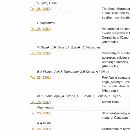
V. Qirci, I. Alliu
Τόμ. 28 (1992)
The South European
suture zone and its 
southern continuati
I. Haydoutov
Τόμ. 28 (1992)
An outline of the m
events recorded in 
Carpathians (Czech
(Abstracts)
V. Bezak, F.P. Sassi, J. Spisiak, A. Vozarova
Τόμ. 28 (1992)
Paleotethyan subduc
accretion: evidence
Karakaya complex,
(Abstracts)
E.A Pickett, A.H.F. Robertson, J.E Dixon, A.I. Okay
Τόμ. 28 (1992)
Pre- Alpine events a
edge (Kutahya- Bolka
the Tauride- Anatoli
(Abstracts)
M.C. Goncuoglu, A. Ozcan, N. Turhan, K. Senturk, S. Uysal
Τόμ. 28 (1992)
Author index
Anonymous
Τόμ. 28 (1992)
Structural geology a
maps of Caucasus (
A.A Belov
Τόμ. 28 (1992)
Significance of ophio