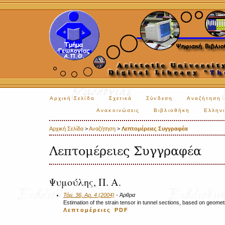
Αρχική Σελίδα
Σχετικά
Σύνδεση
Αναζήτηση
Ανακοινώσεις
Βιβλιοθήκη
Ελληνι
Αρχική Σελίδα
>
Αναζήτηση
>
Λεπτομέρειες Συγγραφέα
Λεπτομέρειες Συγγραφέα
Ψυμούλης, Π. Α.
Τόμ. 36, Αρ. 4 (2004)
- Άρθρα
Estimation of the strain tensor in tunnel sections, based on geometr
Λεπτομέρειες
PDF