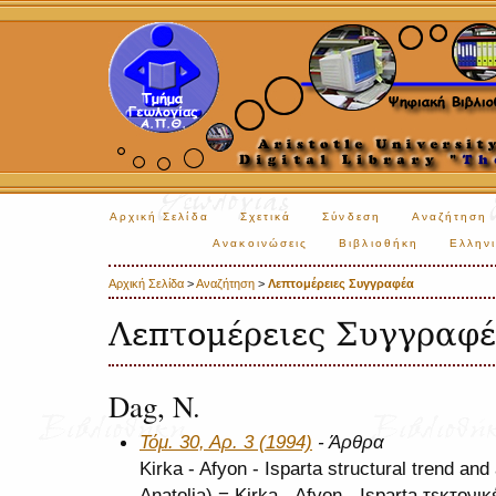
Αρχική Σελίδα
Σχετικά
Σύνδεση
Αναζήτηση
Ανακοινώσεις
Βιβλιοθήκη
Ελληνι
Αρχική Σελίδα
>
Αναζήτηση
>
Λεπτομέρειες Συγγραφέα
Λεπτομέρειες Συγγραφ
Dag, N.
Τόμ. 30, Αρ. 3 (1994)
- Άρθρα
Kirka - Afyon - Isparta structural trend and
Anatolia) = Kirka - Afyon - Isparta τεκτονι