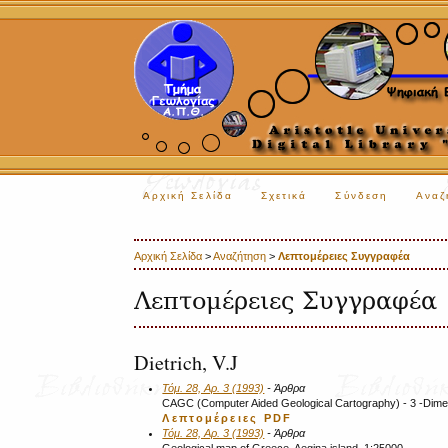
Αρχική Σελίδα
Σχετικά
Σύνδεση
Αναζ
Αρχική Σελίδα
>
Αναζήτηση
>
Λεπτομέρειες Συγγραφέα
Λεπτομέρειες Συγγραφέα
Dietrich, V.J
Τόμ. 28, Αρ. 3 (1993)
- Άρθρα
CAGC (Computer Aided Geological Cartography) - 3 -Dimen
Λεπτομέρειες
PDF
Τόμ. 28, Αρ. 3 (1993)
- Άρθρα