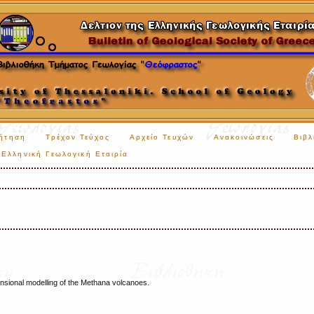
ήτηση
Τρέχον Τεύχος
Αρχείο Τευχών
Ανακοινώσεις
Βιβλ
Ελληνική Γεωλογική Εταιρία
sional modelling of the Methana volcanoes.