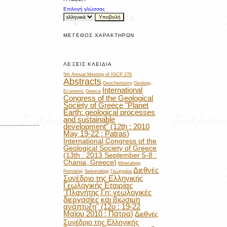
Επιλογή γλώσσας
ΜΈΓΕΘΟΣ ΧΑΡΑΚΤΉΡΩΝ
ΛΈΞΕΙΣ ΚΛΕΙΔΙΆ
5th Annual Meeting of IGCP 276
Abstracts
Geochemistry
Geology,
International
Economic
Greece
Congress of the Geological
Society of Greece "Planet
Earth: geological processes
and sustainable
development" (12th : 2010
May 19-22 : Patras)
International Congress of the
Geological Society of Greece
(13th : 2013 September 5-8 :
Chania, Greece)
Mineralogy
Διεθνές
Petrology
Seismology
Γεωχημεία
Συνέδριο της Ελληνικής
Γεωλογικής Εταιρίας
"Πλανήτης Γη: γεωλογικές
διεργασίες και βιώσιμη
ανάπτυξη" (12ο : 19-22
Μαϊου 2010 : Πάτρα)
Διεθνές
Συνέδριο της Ελληνικής