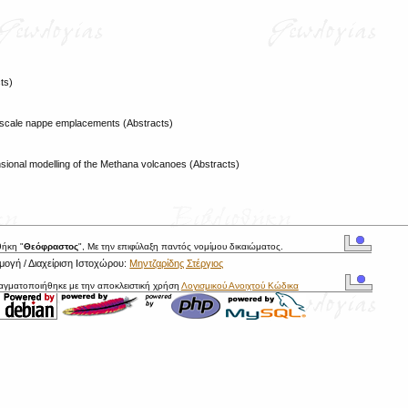
ts)
rge scale nappe emplacements (Abstracts)
ional modelling of the Methana volcanoes (Abstracts)
θήκη "
Θεόφραστος
", Με την επιφύλαξη παντός νομίμου δικαιώματος.
ογή / Διαχείριση Ιστοχώρου:
Μηντζαρίδης Στέργιος
ραγματοποιήθηκε με την αποκλειστική χρήση
Λογισμικού Ανοιχτού Κώδικα