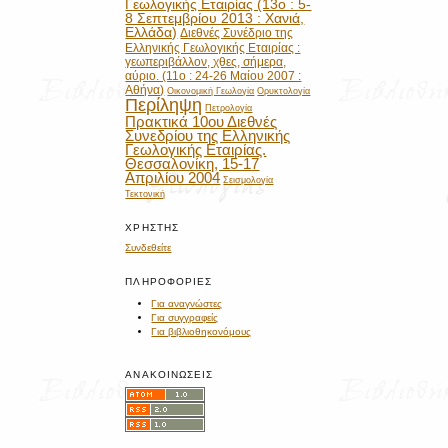
Γεωλογικής Εταιρίας (13ο : 5-
8 Σεπτεμβρίου 2013 : Χανιά,
Ελλάδα)
Διεθνές Συνέδριο της
Ελληνικής Γεωλογικής Εταιρίας :
γεωπεριβάλλον, χθες, σήμερα,
αύριο. (11ο : 24-26 Μαίου 2007 :
Αθήνα)
Οικονομική Γεωλογία
Ορυκτολογία
Περίληψη
Πετρολογία
Πρακτικά 10ου Διεθνές
Συνεδρίου της Ελληνικής
Γεωλογικής Εταιρίας.
Θεσσαλονίκη, 15-17
Απριλίου 2004
Σεισμολογία
Τεκτονική
ΧΡΉΣΤΗΣ
Συνδεθείτε
ΠΛΗΡΟΦΟΡΊΕΣ
Για αναγνώστες
Για συγγραφείς
Για βιβλιοθηκονόμους
ΑΝΑΚΟΙΝΏΣΕΙΣ