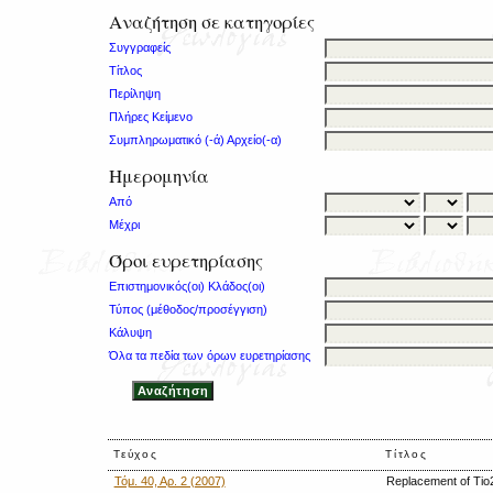
Αναζήτηση σε κατηγορίες
Συγγραφείς
Τίτλος
Περίληψη
Πλήρες Κείμενο
Συμπληρωματικό (-ά) Αρχείο(-α)
Ημερομηνία
Από
Μέχρι
Όροι ευρετηρίασης
Επιστημονικός(οι) Κλάδος(οι)
Τύπος (μέθοδος/προσέγγιση)
Κάλυψη
Όλα τα πεδία των όρων ευρετηρίασης
Τεύχος
Τίτλος
Τόμ. 40, Αρ. 2 (2007)
Replacement of Tio