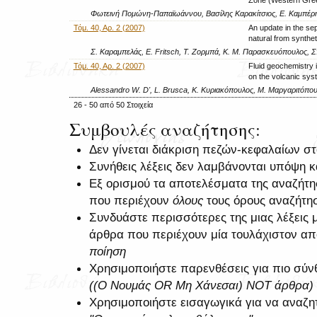
Zone (Western Gre
Φωτεινή Πομώνη-Παπαϊωάννου, Βασίλης Καρακίτσιος, Ε. Καμπέρ
Τόμ. 40, Αρ. 2 (2007)
An update in the sep
natural from synthe
Σ. Καραμπελάς, E. Fritsch, Τ. Ζορμπά, Κ. Μ. Παρασκευόπουλος,
Τόμ. 40, Αρ. 2 (2007)
Fluid geochemistry 
on the volcanic sys
Alessandro W. D', L. Brusca, Κ. Κυριακόπουλος, Μ. Μαργαριτόπο
26 - 50 από 50 Στοιχεία
Συμβουλές αναζήτησης:
Δεν γίνεται διάκριση πεζών-κεφαλαίων σ
Συνήθεις λέξεις δεν λαμβάνονται υπόψη 
Εξ ορισμού τα αποτελέσματα της αναζήτ
που περιέχουν
όλους
τους όρους αναζήτη
Συνδυάστε περισσότερες της μιας λέξεις 
άρθρα που περιέχουν μία τουλάχιστον από
ποίηση
Χρησιμοποιήστε παρενθέσεις για πιο σύνθ
((Ο Νουμάς OR Μη Χάνεσαι) NOT άρθρα)
Χρησιμοποιήστε εισαγωγικά για να αναζη