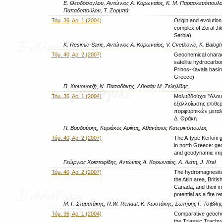
Ε. Θεοδόσογλου, Αντώνιος Α. Κορωναίος, Κ. Μ. Παρασκευόπουλος
Παπαδοπούλου, Τ. Ζορμπά
Τόμ. 36, Αρ. 1 (2004)
Origin and evolution 
complex of Zoral Jik
Serbia)
K. Resimic-Saric, Αντώνιος Α. Κορωναίος, V. Cvetkovic, Κ. Balogh
Τόμ. 40, Αρ. 2 (2007)
Geochemical charact
satellite hydrocarbo
Prinos-Kavala basin
Greece)
Π. Κιομουρτζή, Ν. Πασαδάκης, Αβραάμ Μ. Ζεληλίδης
Τόμ. 36, Αρ. 1 (2004)
Μολυβδούχοι ''Αλουν
εξαλλοίωσης επιθε
πορφυριτικών μετα
Δ. Θράκη
Π. Βουδούρης, Κυριάκος Αρίκας, Αθανάσιος Κατερινόπουλος
Τόμ. 40, Αρ. 2 (2007)
The A-type Kerkini 
in north Greece: g
and geodynamic imp
Γεώργιος Χριστοφίδης, Αντώνιος Α. Κορωναίος, Α. Λιάτη, J. Kral
Τόμ. 40, Αρ. 2 (2007)
The hydromagnesite
the Atlin area, Briti
Canada, and their in
potential as a fire r
Μ. Γ. Σταματάκης, R.W. Renaut, Κ. Κωστάκης, Σωτήρης Γ. Τσιβίλης
Τόμ. 36, Αρ. 1 (2004)
Comparative geoche
the Triassic Trachy