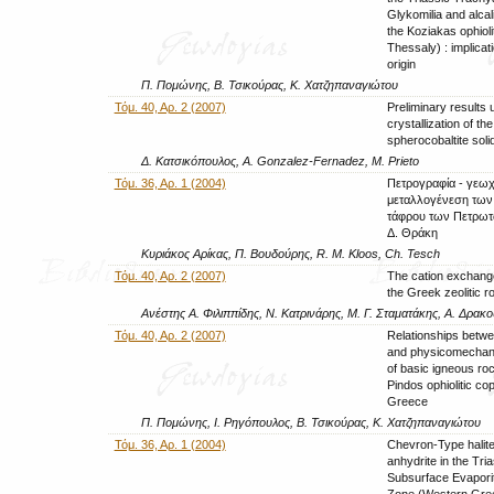
Glykomilia and alcal
the Koziakas ophiol
Thessaly) : implicati
origin
Π. Πομώνης, Β. Τσικούρας, Κ. Χατζηπαναγιώτου
Τόμ. 40, Αρ. 2 (2007)
Preliminary results
crystallization of the
spherocobaltite solid
Δ. Κατσικόπουλος, A. Gonzalez-Fernadez, M. Prieto
Τόμ. 36, Αρ. 1 (2004)
Πετρογραφία - γεωχ
μεταλλογένεση των 
τάφρου των Πετρωτ
Δ. Θράκη
Κυριάκος Αρίκας, Π. Βουδούρης, R. M. Kloos, Ch. Tesch
Τόμ. 40, Αρ. 2 (2007)
The cation exchange
the Greek zeolitic r
Ανέστης Α. Φιλιππίδης, Ν. Κατρινάρης, Μ. Γ. Σταματάκης, Α. Δρακο
Τόμ. 40, Αρ. 2 (2007)
Relationships betwe
and physicomechani
of basic igneous ro
Pindos ophiolitic c
Greece
Π. Πομώνης, Ι. Ρηγόπουλος, Β. Τσικούρας, Κ. Χατζηπαναγιώτου
Τόμ. 36, Αρ. 1 (2004)
Chevron-Type halite
anhydrite in the Tri
Subsurface Evaporit