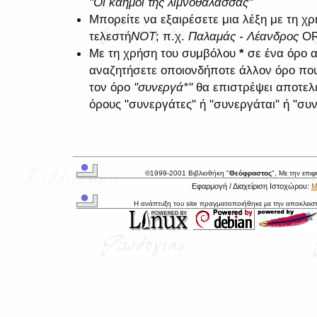
"Οι καημοί της λιμνοθάλασσας"
Μπορείτε να εξαιρέσετε μια λέξη με τη 
τελεστή
NOT
; π.χ.
Παλαμάς - Λέανδρος
O
Με τη χρήση του συμβόλου
*
σε ένα όρο α
αναζητήσετε οποιονδήποτε άλλον όρο που 
τον όρο
"συνεργά*"
θα επιστρέψει αποτελ
όρους "συνεργάτες" ή "συνεργάται" ή "συν
©1999-2001 Βιβλιοθήκη "
Θεόφραστος
", Με την επι
Εφαρμογή / Διαχείριση Ιστοχώρου:
Μ
Η ανάπτυξη του site πραγματοποιήθηκε με την αποκλεισ