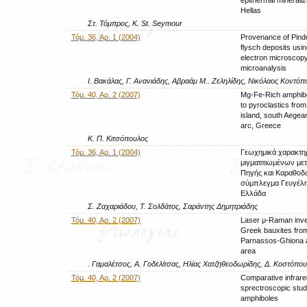
epithermal mineraliza
Hellas
Στ. Τόμπρος, K. St. Seymour
Τόμ. 36, Αρ. 1 (2004)
Provenance of Pind
flysch deposits usi
electron microscop
microanalysis
Ι. Βακάλας, Γ. Ανανιάδης, Αβραάμ Μ.. Ζεληλίδης, Νικόλαος Κοντόπ
Τόμ. 40, Αρ. 2 (2007)
Mg-Fe-Rich amphibo
to pyroclastics from
island, south Aegea
arc, Greece
Κ. Π. Κιτσόπουλος
Τόμ. 36, Αρ. 1 (2004)
Γεωχημικά χαρακτηρ
μιγματιτιωμένων με
Πηγής και Καραθοδ
σύμπλεγμα Γευγέλη
Ελλάδα
Σ. Ζαχαριάδου, Τ. Σολδάτος, Σαράντης Δημητριάδης
Τόμ. 40, Αρ. 2 (2007)
Laser μ-Raman inves
Greek bauxites fro
Parnassos-Ghiona a
area
. Γαμαλέτσος, Α. Γοδελίτσας, Ηλίας Χατζηθεοδωρίδης, Δ. Κοστόπο
Τόμ. 40, Αρ. 2 (2007)
Comparative infrare
sprectroscopic stud
amphiboles