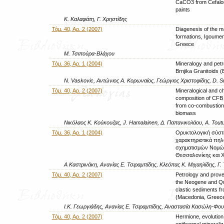
CaCO3 from Cefalon
paints
Κ. Καλαφάτη, Γ. Χρηστίδης
Τόμ. 40, Αρ. 2 (2007)
Diagenesis of the 
formations, Igoumen
Greece
Μ. Τσιπούρα-Βλάχου
Τόμ. 36, Αρ. 1 (2004)
Mineralogy and petr
Brnjika Granitoids (
N. Vaskovic, Αντώνιος Α. Κορωναίος, Γεώργιος Χριστοφίδης, D. S
Τόμ. 40, Αρ. 2 (2007)
Mineralogical and c
composition of CFB 
from co-combustion 
biomass
Νικόλαος Κ. Κούκουζας, J. Hamalainen, Δ. Παπανικολάου, A. Toutun
Τόμ. 36, Αρ. 1 (2004)
Ορυκτολογική σύστ
χαρακτηριστικά πηλ
σχηματισμών Νομώ
Θεσσαλονίκης και Χ
Α Καστρινάκη, Ανανίας Ε. Τσιραμπίδης, Κλεόπας Κ. Μιχαηλίδης, Γ.
Τόμ. 40, Αρ. 2 (2007)
Petrology and prov
the Neogene and Q
clastic sediments fr
(Macedonia, Greec
Ι.Κ. Γεωργιάδης, Ανανίας Ε. Τσιραμπίδης, Αναστασία Κασώλη-Φο
Τόμ. 40, Αρ. 2 (2007)
Hermione, evolution