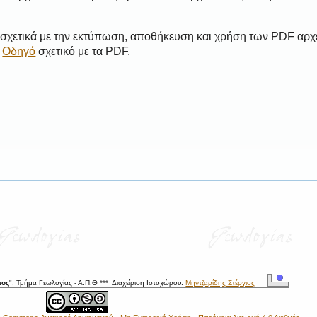
 σχετικά με την εκτύπωση, αποθήκευση και χρήση των PDF αρχ
ο
Οδηγό
σχετικό με τα PDF.
τος
", Τμήμα Γεωλογίας - Α.Π.Θ *** Διαχείριση Ιστοχώρου:
Μηντζαρίδης Στέργιος