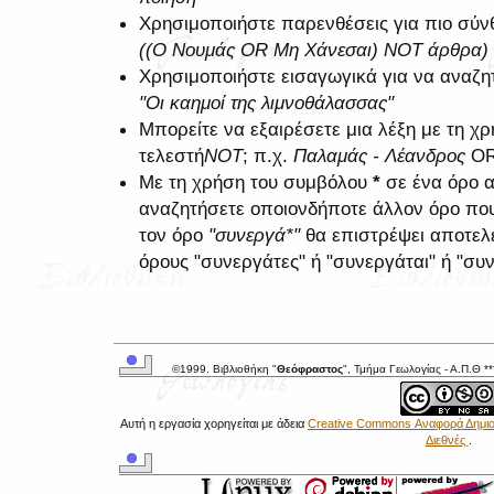
Χρησιμοποιήστε παρενθέσεις για πιο σύνθ
((Ο Νουμάς OR Μη Χάνεσαι) NOT άρθρα)
Χρησιμοποιήστε εισαγωγικά για να αναζη
"Οι καημοί της λιμνοθάλασσας"
Μπορείτε να εξαιρέσετε μια λέξη με τη 
τελεστή
NOT
; π.χ.
Παλαμάς - Λέανδρος
O
Με τη χρήση του συμβόλου
*
σε ένα όρο α
αναζητήσετε οποιονδήποτε άλλον όρο που 
τον όρο
"συνεργά*"
θα επιστρέψει αποτελ
όρους "συνεργάτες" ή "συνεργάται" ή "συν
©1999. Βιβλιοθήκη "
Θεόφραστος
", Τμήμα Γεωλογίας - Α.Π.Θ *
Αυτή η εργασία χορηγείται με άδεια
Creative Commons Αναφορά Δημιου
Διεθνές
.