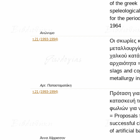
of the greek
speleological
for the perio
1964
Ανώνυμο
τ.21 (1993-1994)
Οι σκωρίες κ
μεταλλουργί
χαλκού κατά
αρχαιότητα 
slags and co
metallurgy in
Αρτ. Παπασταματάκη
τ.21 (1993-1994)
Πρόταση για
κατασκευή τ
φωλιών για 
= Proposals 
successful c
of artificial 
Άννα Χάρρισσον