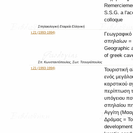
Remerciemen
S.S.G. a l'a
colloque
Σπηλαιολογική Εταιρεία Ελληνική
τ.21 (1993-1994)
Γεωγραφικό 
σπηλαίων =
Geographic 
of greek cav
Σπ. Κωνσταντόπουλος, Σωτ. Τσουγιόπουλος
τ.21 (1993-1994)
Τουριστική α
ενός μεγάλο
καρστικού α
περίπτωση 
υπόγειου πο
σπηλαίου π
Αγγίτη (Μαα
Δράμας = Tou
development 