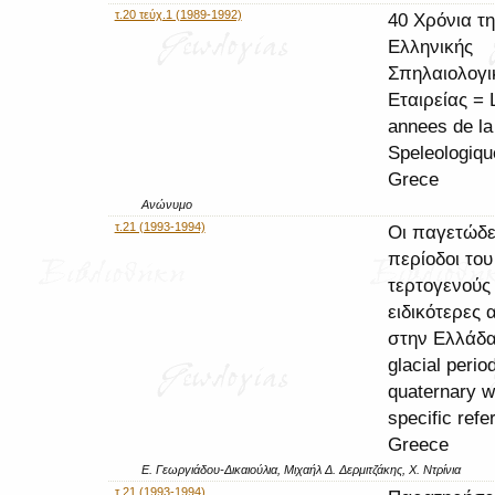
τ.20 τεύχ.1 (1989-1992)
40 Χρόνια τη
Ελληνικής
Σπηλαιολογι
Εταιρείας = 
annees de la
Speleologiqu
Grece
Ανώνυμο
τ.21 (1993-1994)
Οι παγετώδε
περίοδοι του
τερτογενούς
ειδικότερες
στην Ελλάδα
glacial perio
quaternary w
specific refe
Greece
Ε. Γεωργιάδου-Δικαιούλια, Μιχαήλ Δ. Δερμιτζάκης, Χ. Ντρίνια
τ.21 (1993-1994)