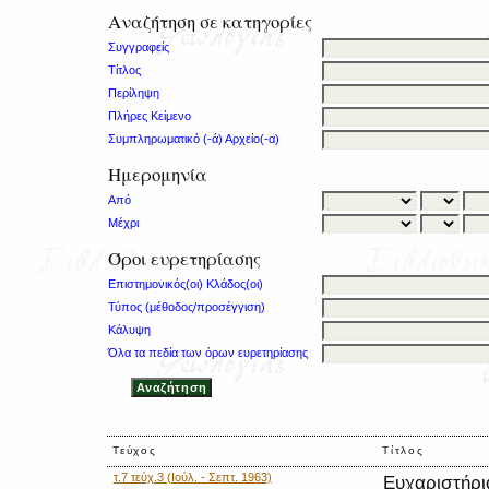
Αναζήτηση σε κατηγορίες
Συγγραφείς
Τίτλος
Περίληψη
Πλήρες Κείμενο
Συμπληρωματικό (-ά) Αρχείο(-α)
Ημερομηνία
Από
Μέχρι
Όροι ευρετηρίασης
Επιστημονικός(οι) Κλάδος(οι)
Τύπος (μέθοδος/προσέγγιση)
Κάλυψη
Όλα τα πεδία των όρων ευρετηρίασης
Τεύχος
Τίτλος
τ.7 τεύχ.3 (Ιούλ. - Σεπτ. 1963)
Ευχαριστήρι