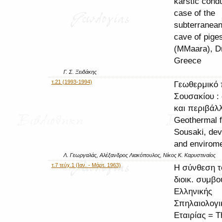
karstic condu
case of the
subterranean
cave of piges
(MMaara), D
Greece
Γ. Σ. Ξειδάκης
τ.21 (1993-1994)
Γεωθερμικό 
Σουσακίου :
και περιβάλ
Geothermal fi
Sousaki, de
and envirom
Λ. Γεωργαλάς, Αλέξανδρος Λιακόπουλος, Νίκος Κ. Καρυστιναίος
τ.7 τεύχ.1 (Ιαν. - Μάρτ. 1963)
Η σύνθεση τ
διοικ. συμβο
Ελληνικής
Σπηλαιολογι
Εταιρίας = T