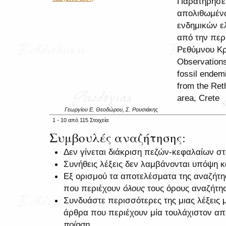
Παρατηρήσει
απολιθωμέν
ενδημικών ε
από την περ
Ρεθύμνου Κρ
Observations
fossil endem
from the Re
area, Crete
Γεωργίου Ε. Θεοδώρου, Σ. Ρουσιάκης
1 - 10 από 115 Στοιχεία
Συμβουλές αναζήτησης:
Δεν γίνεται διάκριση πεζών-κεφαλαίων σ
Συνήθεις λέξεις δεν λαμβάνονται υπόψη 
Εξ ορισμού τα αποτελέσματα της αναζήτ
που περιέχουν
όλους
τους όρους αναζήτη
Συνδυάστε περισσότερες της μιας λέξεις 
άρθρα που περιέχουν μία τουλάχιστον από
ποίηση