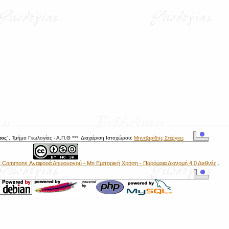
τος
", Τμήμα Γεωλογίας - Α.Π.Θ *** Διαχείριση Ιστοχώρου:
Μηντζαρίδης Στέργιος
e Commons Αναφορά Δημιουργού - Μη Εμπορική Χρήση - Παρόμοια Διανομή 4.0 Διεθνές
.