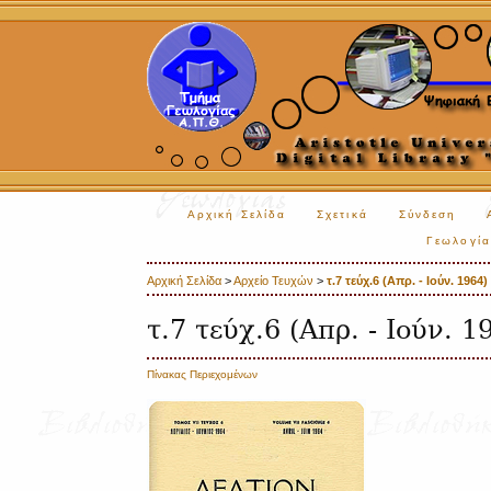
Αρχική Σελίδα
Σχετικά
Σύνδεση
Γεωλογία
Αρχική Σελίδα
>
Αρχείο Τευχών
>
τ.7 τεύχ.6 (Απρ. - Ιούν. 1964)
τ.7 τεύχ.6 (Απρ. - Ιούν. 1
Πίνακας Περιεχομένων