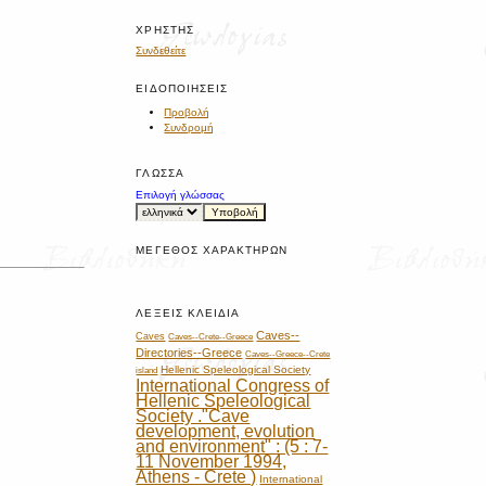
ΧΡΉΣΤΗΣ
Συνδεθείτε
ΕΙΔΟΠΟΙΉΣΕΙΣ
Προβολή
Συνδρομή
ΓΛΏΣΣΑ
Επιλογή γλώσσας
ΜΈΓΕΘΟΣ ΧΑΡΑΚΤΉΡΩΝ
ΛΈΞΕΙΣ ΚΛΕΙΔΙΆ
Caves--
Caves
Caves--Crete--Greece
Directories--Greece
Caves--Greece--Crete
Hellenic Speleological Society
island
International Congress of
Hellenic Speleological
Society ."Cave
development, evolution
and environment" : (5 : 7-
11 November 1994,
Athens - Crete )
International