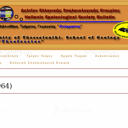
Αναζήτηση
Τρέχον Τεύχος
Αρχείο Τευχών
Ανακοινώσεις
ς
Ελληνική Σπηλαιολογική Εταιρία
964)