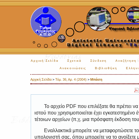
Αρχική Σελίδα
Σχετικά
Σύνδεση
Αναζήτηση
Ανακοινώσεις
Βιβλιοθήκη
Ελληνι
Αρχική Σελίδα
>
Τόμ. 36, Αρ. 4 (2004)
>
Μπάση
Το αρχείο PDF που επιλέξατε θα πρέπει να
ιστού που χρησιμοποιείται έχει εγκατεστημέν
τέτοιων αρχείων (π.χ. μια πρόσφατη έκδοση το
Εναλλακτικά μπορείτε να μεταφορτώσετε το
υπολογιστή σας, όπου μπορείτε να το ανοίξετ