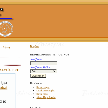
Βοήθεια
ιοθήκη
ΠΕΡΙΕΧΌΜΕΝΑ ΠΕΡΙΟΔΙΚΟΎ
Αναζήτηση
Αναζήτηση Πεδίου
Αρχείο PDF
έχει
Περιήγηση
obat
Κατά τεύχος
Κατά συγγραφέα
Κατά τίτλο
Λίστα Περιοδικών
α το
ΓΛΏΣΣΑ