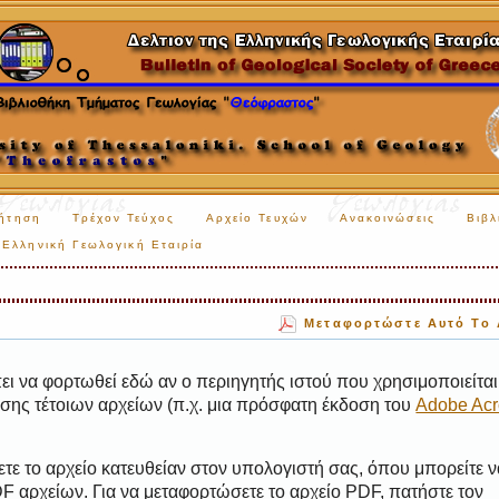
ήτηση
Τρέχον Τεύχος
Αρχείο Τευχών
Ανακοινώσεις
Βιβλ
Ελληνική Γεωλογική Εταιρία
Μεταφορτώστε Αυτό Το 
ι να φορτωθεί εδώ αν ο περιηγητής ιστού που χρησιμοποιείται 
ης τέτοιων αρχείων (π.χ. μια πρόσφατη έκδοση του
Adobe Acr
τε το αρχείο κατευθείαν στον υπολογιστή σας, όπου μπορείτε ν
 αρχείων. Για να μεταφορτώσετε το αρχείο PDF, πατήστε τον