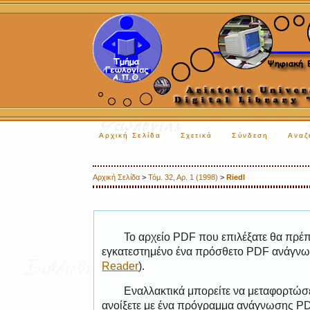
Αρχική Σελίδα
Σχετικά
Σύνδεση
Αναζ
Αρχική Σελίδα
>
Τόμ. 32, Αρ. 1 (1998)
>
Riedl
Το αρχείο PDF που επιλέξατε θα πρέπε
εγκατεστημένο ένα πρόσθετο PDF ανάγνωσ
Reader
).
Εναλλακτικά μπορείτε να μεταφορτώσε
ανοίξετε με ένα πρόγραμμα ανάγνωσης PDF