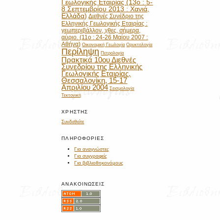
Γεωλογικής Εταιρίας (13ο : 5-
8 Σεπτεμβρίου 2013 : Χανιά,
Ελλάδα)
Διεθνές Συνέδριο της
Ελληνικής Γεωλογικής Εταιρίας :
γεωπεριβάλλον, χθες, σήμερα,
αύριο. (11ο : 24-26 Μαίου 2007 :
Αθήνα)
Οικονομική Γεωλογία
Ορυκτολογία
Περίληψη
Πετρολογία
Πρακτικά 10ου Διεθνές
Συνεδρίου της Ελληνικής
Γεωλογικής Εταιρίας.
Θεσσαλονίκη, 15-17
Απριλίου 2004
Σεισμολογία
Τεκτονική
ΧΡΉΣΤΗΣ
Συνδεθείτε
ΠΛΗΡΟΦΟΡΊΕΣ
Για αναγνώστες
Για συγγραφείς
Για βιβλιοθηκονόμους
ΑΝΑΚΟΙΝΏΣΕΙΣ