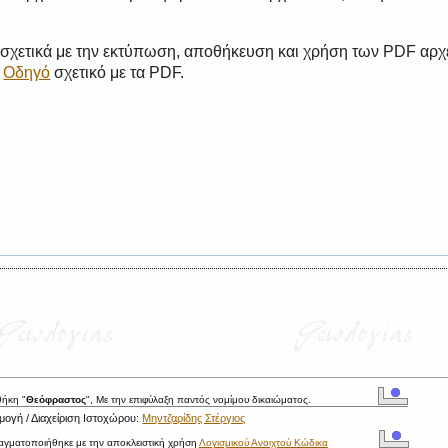
 σχετικά με την εκτύπωση, αποθήκευση και χρήση των PDF αρχ
ο
Οδηγό
σχετικό με τα PDF.
θήκη "
Θεόφραστος
", Με την επιφύλαξη παντός νομίμου δικαιώματος.
ογή / Διαχείριση Ιστοχώρου:
Μηντζαρίδης Στέργιος
ραγματοποιήθηκε με την αποκλειστική χρήση
Λογισμικού Ανοιχτού Κώδικα