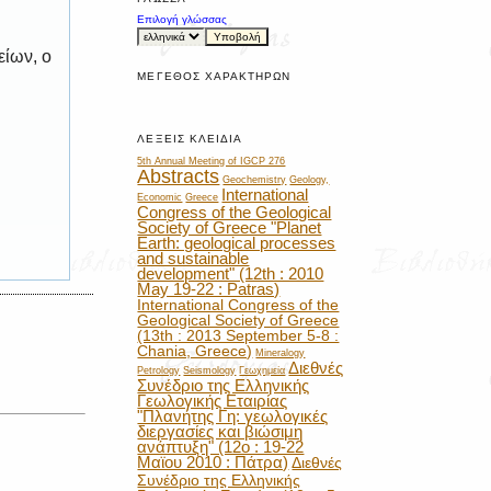
Επιλογή γλώσσας
είων, ο
ΜΈΓΕΘΟΣ ΧΑΡΑΚΤΉΡΩΝ
ΛΈΞΕΙΣ ΚΛΕΙΔΙΆ
5th Annual Meeting of IGCP 276
Abstracts
Geochemistry
Geology,
International
Economic
Greece
Congress of the Geological
Society of Greece "Planet
Earth: geological processes
and sustainable
development" (12th : 2010
May 19-22 : Patras)
International Congress of the
Geological Society of Greece
(13th : 2013 September 5-8 :
Chania, Greece)
Mineralogy
Διεθνές
Petrology
Seismology
Γεωχημεία
Συνέδριο της Ελληνικής
Γεωλογικής Εταιρίας
"Πλανήτης Γη: γεωλογικές
διεργασίες και βιώσιμη
ανάπτυξη" (12ο : 19-22
Μαϊου 2010 : Πάτρα)
Διεθνές
Συνέδριο της Ελληνικής