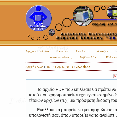
Αρχική Σελίδα
Σχετικά
Σύνδεση
Αναζήτηση
Ανακοινώσεις
Βιβλιοθήκη
Ελληνι
Αρχική Σελίδα
>
Τόμ. 34, Αρ. 5 (2001)
>
Ζεληλίδης
Το αρχείο PDF που επιλέξατε θα πρέπει να
ιστού που χρησιμοποιείται έχει εγκατεστημέν
τέτοιων αρχείων (π.χ. μια πρόσφατη έκδοση το
Εναλλακτικά μπορείτε να μεταφορτώσετε το
υπολογιστή σας, όπου μπορείτε να το ανοίξετ