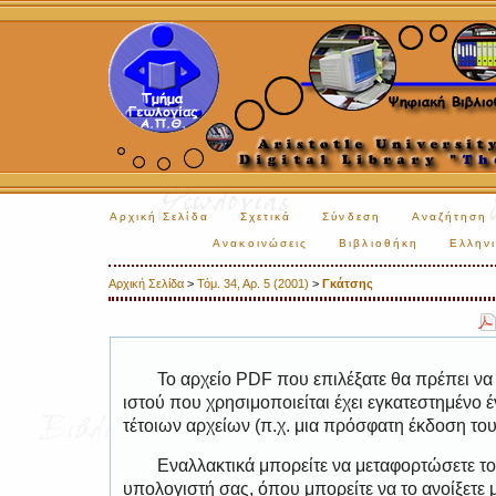
Αρχική Σελίδα
Σχετικά
Σύνδεση
Αναζήτηση
Ανακοινώσεις
Βιβλιοθήκη
Ελληνι
Αρχική Σελίδα
>
Τόμ. 34, Αρ. 5 (2001)
>
Γκάτσης
Το αρχείο PDF που επιλέξατε θα πρέπει να
ιστού που χρησιμοποιείται έχει εγκατεστημέν
τέτοιων αρχείων (π.χ. μια πρόσφατη έκδοση το
Εναλλακτικά μπορείτε να μεταφορτώσετε το
υπολογιστή σας, όπου μπορείτε να το ανοίξετ