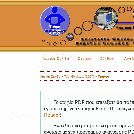
Αρχική Σελίδα
Σχετικά
Σύνδεση
Αναζ
Αρχική Σελίδα
>
Τόμ. 40, Αρ. 1 (2007)
>
Τρανός
Το αρχείο PDF που επιλέξατε θα πρέπε
εγκατεστημένο ένα πρόσθετο PDF ανάγνωσ
Reader
).
Εναλλακτικά μπορείτε να μεταφορτώσε
ανοίξετε με ένα πρόγραμμα ανάγνωσης PDF