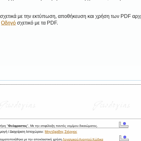
 σχετικά με την εκτύπωση, αποθήκευση και χρήση των PDF αρχ
ο
Οδηγό
σχετικό με τα PDF.
θήκη "
Θεόφραστος
", Με την επιφύλαξη παντός νομίμου δικαιώματος.
ογή / Διαχείριση Ιστοχώρου:
Μηντζαρίδης Στέργιος
ραγματοποιήθηκε με την αποκλειστική χρήση
Λογισμικού Ανοιχτού Κώδικα