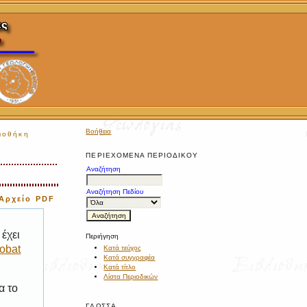
Βοήθεια
ιοθήκη
ΠΕΡΙΕΧΌΜΕΝΑ ΠΕΡΙΟΔΙΚΟΎ
Αναζήτηση
Αναζήτηση Πεδίου
Αρχείο PDF
έχει
Περιήγηση
obat
Κατά τεύχος
Κατά συγγραφέα
Κατά τίτλο
Λίστα Περιοδικών
α το
ΓΛΏΣΣΑ