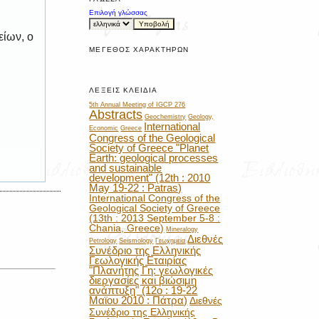
Επιλογή γλώσσας
είων, ο
ΜΈΓΕΘΟΣ ΧΑΡΑΚΤΉΡΩΝ
ΛΈΞΕΙΣ ΚΛΕΙΔΙΆ
5th Annual Meeting of IGCP 276
Abstracts
Geochemistry
Geology,
International
Economic
Greece
Congress of the Geological
Society of Greece "Planet
Earth: geological processes
and sustainable
development" (12th : 2010
May 19-22 : Patras)
International Congress of the
Geological Society of Greece
(13th : 2013 September 5-8 :
Chania, Greece)
Mineralogy
Διεθνές
Petrology
Seismology
Γεωχημεία
Συνέδριο της Ελληνικής
Γεωλογικής Εταιρίας
"Πλανήτης Γη: γεωλογικές
διεργασίες και βιώσιμη
ανάπτυξη" (12ο : 19-22
Μαϊου 2010 : Πάτρα)
Διεθνές
Συνέδριο της Ελληνικής