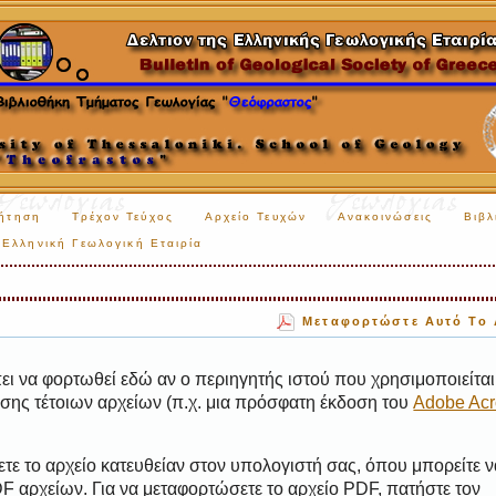
ήτηση
Τρέχον Τεύχος
Αρχείο Τευχών
Ανακοινώσεις
Βιβλ
Ελληνική Γεωλογική Εταιρία
Μεταφορτώστε Αυτό Το 
ι να φορτωθεί εδώ αν ο περιηγητής ιστού που χρησιμοποιείται 
ης τέτοιων αρχείων (π.χ. μια πρόσφατη έκδοση του
Adobe Acr
τε το αρχείο κατευθείαν στον υπολογιστή σας, όπου μπορείτε ν
 αρχείων. Για να μεταφορτώσετε το αρχείο PDF, πατήστε τον