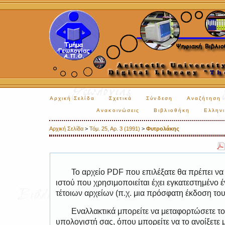
Αρχική Σελίδα
Σχετικά
Σύνδεση
Αναζήτηση
Ανακοινώσεις
Βιβλιοθήκη
Ελληνι
Αρχική Σελίδα
>
Τόμ. 25, Αρ. 3 (1991)
>
Φυτρολάκης
Το αρχείο PDF που επιλέξατε θα πρέπει να
ιστού που χρησιμοποιείται έχει εγκατεστημέν
τέτοιων αρχείων (π.χ. μια πρόσφατη έκδοση το
Εναλλακτικά μπορείτε να μεταφορτώσετε το
υπολογιστή σας, όπου μπορείτε να το ανοίξετ