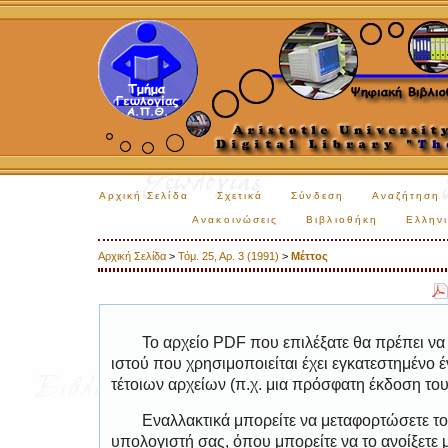
Αρχική Σελίδα
Σχετικά
Σύνδεση
Αναζήτηση
Ανακοινώσεις
Βιβλιοθήκη
Ελληνι
Αρχική Σελίδα
>
Τόμ. 25, Αρ. 3 (1991)
>
Μέττος
Το αρχείο PDF που επιλέξατε θα πρέπει να
ιστού που χρησιμοποιείται έχει εγκατεστημέν
τέτοιων αρχείων (π.χ. μια πρόσφατη έκδοση το
Εναλλακτικά μπορείτε να μεταφορτώσετε το
υπολογιστή σας, όπου μπορείτε να το ανοίξετ