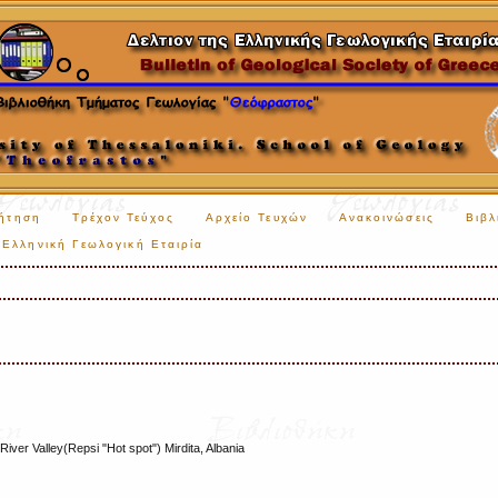
ήτηση
Τρέχον Τεύχος
Αρχείο Τευχών
Ανακοινώσεις
Βιβλ
Ελληνική Γεωλογική Εταιρία
River Valley(Repsi "Hot spot") Mirdita, Albania