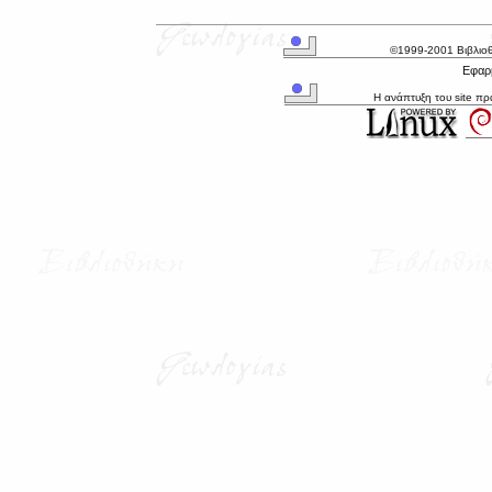
©1999-2001 Βιβλιο
Εφαρμ
Η ανάπτυξη του site π