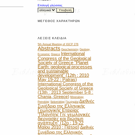
Επιλογή γλώσσας
ΜΈΓΕΘΟΣ ΧΑΡΑΚΤΉΡΩΝ
ΛΈΞΕΙΣ ΚΛΕΙΔΙΆ
5th Annual Meeting of IGCP 276
Abstracts
Geochemistry
Geology,
International
Economic
Greece
Congress of the Geological
Society of Greece "Planet
Earth: geological processes
and sustainable
development" (12th : 2010
May 19-22 : Patras)
International Congress of the
Geological Society of Greece
(13th : 2013 September 5-8 :
Chania, Greece)
Mineralogy
Διεθνές
Petrology
Seismology
Γεωχημεία
Συνέδριο της Ελληνικής
Γεωλογικής Εταιρίας
"Πλανήτης Γη: γεωλογικές
διεργασίες και βιώσιμη
ανάπτυξη" (12ο : 19-22
Μαϊου 2010 : Πάτρα)
Διεθνές
Συνέδριο της Ελληνικής