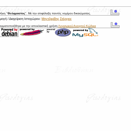
θήκη "
Θεόφραστος
", Με την επιφύλαξη παντός νομίμου δικαιώματος.
ογή / Διαχείριση Ιστοχώρου:
Μηντζαρίδης Στέργιος
ραγματοποιήθηκε με την αποκλειστική χρήση
Λογισμικού Ανοιχτού Κώδικα