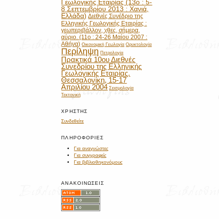
Γεωλογικής Εταιρίας (13ο : 5-
8 Σεπτεμβρίου 2013 : Χανιά,
Ελλάδα)
Διεθνές Συνέδριο της
Ελληνικής Γεωλογικής Εταιρίας :
γεωπεριβάλλον, χθες, σήμερα,
αύριο. (11ο : 24-26 Μαίου 2007 :
Αθήνα)
Οικονομική Γεωλογία
Ορυκτολογία
Περίληψη
Πετρολογία
Πρακτικά 10ου Διεθνές
Συνεδρίου της Ελληνικής
Γεωλογικής Εταιρίας.
Θεσσαλονίκη, 15-17
Απριλίου 2004
Σεισμολογία
Τεκτονική
ΧΡΉΣΤΗΣ
Συνδεθείτε
ΠΛΗΡΟΦΟΡΊΕΣ
Για αναγνώστες
Για συγγραφείς
Για βιβλιοθηκονόμους
ΑΝΑΚΟΙΝΏΣΕΙΣ