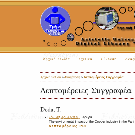
Αρχική Σελίδα
Σχετικά
Σύνδεση
Αναζ
Αρχική Σελίδα
>
Αναζήτηση
>
Λεπτομέρειες Συγγραφέα
Λεπτομέρειες Συγγραφέα
Deda, T.
Τόμ. 40, Αρ. 3 (2007)
- Άρθρα
The enviromental impact of the Copper industry in the Fani 
Λεπτομέρειες
PDF